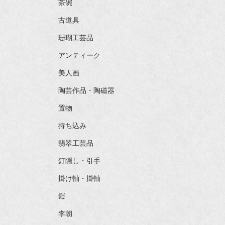
茶碗
古道具
珊瑚工芸品
アンティーク
美人画
陶芸作品・陶磁器
置物
持ち込み
翡翠工芸品
釘隠し・引手
掛け軸・掛軸
鎧
李朝