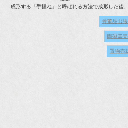
成形する「手捏ね」と呼ばれる方法で成形した後、750
骨董品出張
陶磁器売
置物売