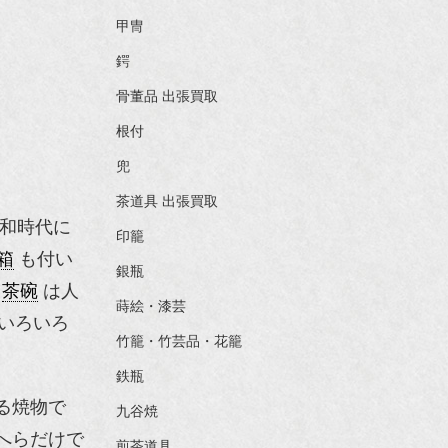
甲冑
鍔
骨董品 出張買取
根付
兜
茶道具 出張買取
和時代に
印籠
箱
も付い
銀瓶
、
茶碗
は人
蒔絵・漆芸
いろいろ
竹籠・竹芸品・花籠
鉄瓶
る焼物で
九谷焼
へらだけで
煎茶道具