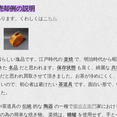
売却例の説明
あります。くわしくは
こちら
晴らしい逸品です。江戸時代の
楽焼
で、明治時代から昭
きた
名品
だと思われます。
保存状態
も良く、綺麗な
共
だと思われ買取させて頂きました。お茶が冷めにくく
しいので、初心者は避けたい
茶道具
です。面白い形で、
した。
や茶道具の
伝統
的な
陶器
の一種で
樂吉左衛門
家におけ
の為の簡単な焼き物。 楽焼は、
轆轤
を使用せず、手と