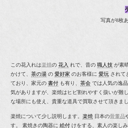
写真が8枚
この花入れは
楽焼
の
花入
れで、昔の
職人技
が素
かけて、
茶の湯
の
愛好家
のお客様に
愛玩
されて
ており、家元の
書付
も有り、
茶会
では人気の逸品
気がありますが、楽焼はヒビ割れやすく扱いが難
な場所にも使え、貴重な道具で買取させて頂きま
楽焼について少し説明します。
楽焼
日本の
骨董品
す。 素焼きの陶器に
絵付
けをする、素人の楽しみ