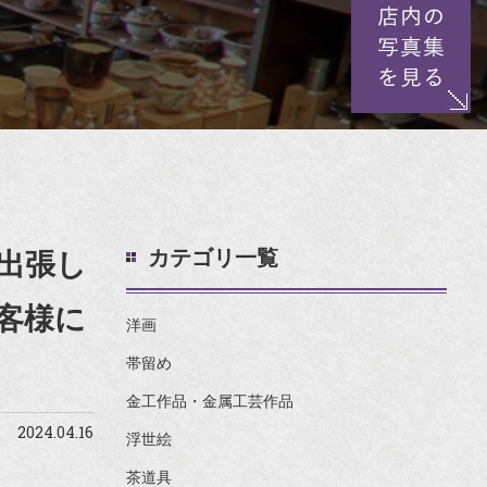
カテゴリ一覧
出張し
客様に
洋画
帯留め
金工作品・金属工芸作品
2024.04.16
浮世絵
茶道具