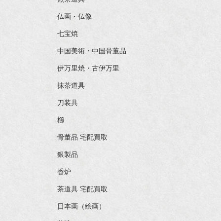
仏画・仏像
七宝焼
中国美術・中国骨董品
伊万里焼・古伊万里
抹茶道具
刀装具
櫛
骨董品 宅配買取
銀製品
香炉
茶道具 宅配買取
日本画（絵画）