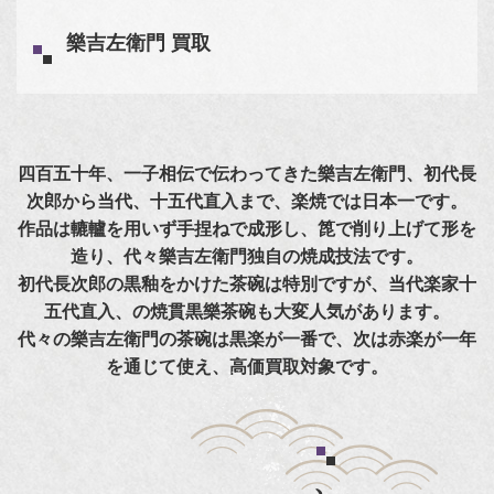
樂吉左衛門 買取
四百五十年、一子相伝で伝わってきた樂吉左衛門、初代長
次郎から当代、十五代直入まで、楽焼では日本一です。
作品は轆轤を用いず手捏ねで成形し、箆で削り上げて形を
造り、代々樂吉左衛門独自の焼成技法です。
初代長次郎の黒釉をかけた茶碗は特別ですが、当代楽家十
五代直入、の焼貫黒樂茶碗も大変人気があります。
代々の樂吉左衛門の茶碗は黒楽が一番で、次は赤楽が一年
を通じて使え、高価買取対象です。