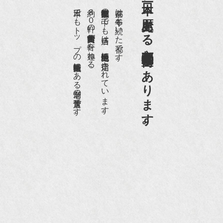
日本一、歴史ある
日本でもトップの祇園骨董街にある老舗の骨董店です。
約８０軒の古美術骨董商が軒を連ねる、
京都祇園骨董街の中でも当店は、歴史的保全地区に指定されています。
京都は千年も続いた都です。
京都祇園骨董街にあります。