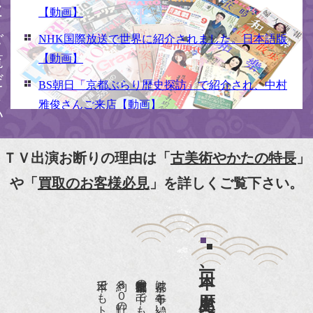
ください
【動画】
NHK国際放送で世界に紹介されました。日本語版
【動画】
BS朝日「京都ぶらり歴史探訪」で紹介され、中村
雅俊さんご来店【動画】
NHK京いちにち「京のええとこ連れてって」取材
【動画】
ＴＶ出演お断りの理由は「
古美術やかたの特長
」
『京都新聞』とKBS京都で鴨東まちなか美術館を
や「
買取のお客様必見
」を詳しくご覧下さい。
紹介頂きました。
『和楽』7月号 樋口可南子さんがお店へ！！
『婦人画報』2012年5月号
日本一、歴史ある
『樋口可南子の古寺散歩』（5月17日発行）
NHK「趣味Do楽」とよた真帆さんご来店！【動