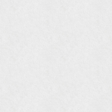
『婦人画報』2004年9月号
国際交流サービス協会に2017年6月７日紹介頂き
ました。
『Grazia』6月号
『VISIO ビジオ・モノ』5月号
『Hanako WEST』4月号
『gli』11月号
オレンジページムック『インテリア』No.23
『MORE』12月号
『花時間』7月号
『東京育ちの京都案内』麻生圭子著 文芸春秋刊
『私のアンティーク』