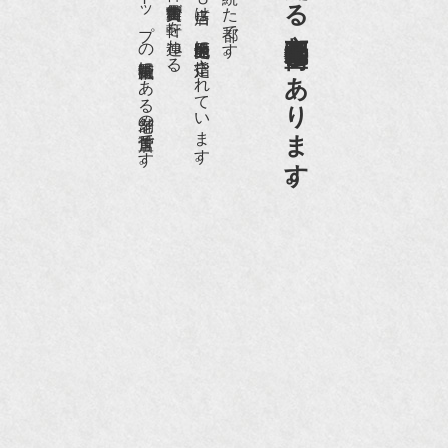
日本でもトップの祇園骨董街にある老舗の骨董店です。
約８０軒の古美術骨董商が軒を連ねる、
京都祇園骨董街の中でも当店は、歴史的保全地区に指定されています。
京都は千年も続いた都です。
画】
京都祇園骨董街にあります。
NHK『美の壺』（4月24日放送）
『和楽』10月号
『Hanako 京都案内』
『FIGARO japon』12月号
『mr partner』2011年2月号
2009年11月 『週刊現代』2009年11月28日号
『Hanako WEST』4月号
『骨董古美術の愉しみ方』（4月16日発行）
『近代盆栽』9月号
『Hanako WEST』11月号
『ORANGE travel』2006年 SUMMER