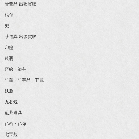
骨董品 出張買取
根付
兜
茶道具 出張買取
印籠
銀瓶
蒔絵・漆芸
竹籠・竹芸品・花籠
鉄瓶
九谷焼
煎茶道具
仏画・仏像
七宝焼