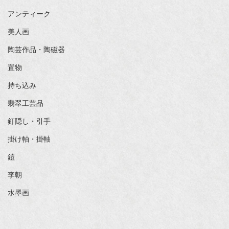
アンティーク
美人画
陶芸作品・陶磁器
置物
持ち込み
翡翠工芸品
釘隠し・引手
掛け軸・掛軸
鎧
李朝
水墨画