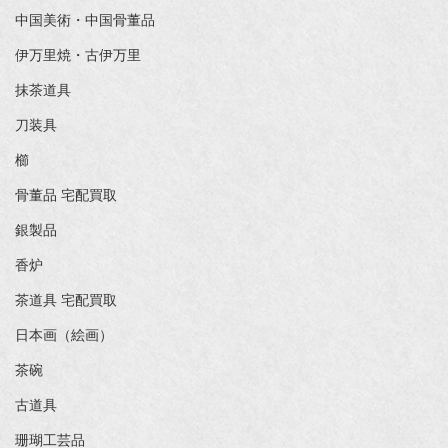
中国美術・中国骨董品
伊万里焼・古伊万里
抹茶道具
刀装具
櫛
骨董品 宅配買取
銀製品
香炉
茶道具 宅配買取
日本画（絵画）
茶碗
古道具
珊瑚工芸品