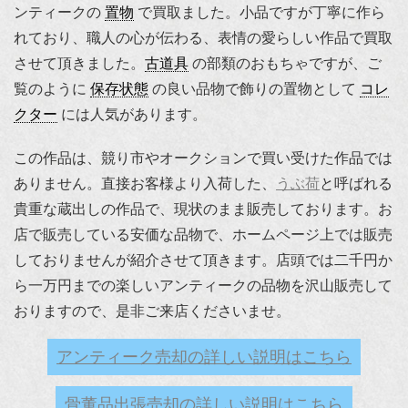
ンティークの
置物
で買取ました。小品ですが丁寧に作ら
れており、職人の心が伝わる、表情の愛らしい作品で買取
させて頂きました。
古道具
の部類のおもちゃですが、ご
覧のように
保存状態
の良い品物で飾りの置物として
コレ
クター
には人気があります。
この作品は、競り市やオークションで買い受けた作品では
ありません。直接お客様より入荷した、
うぶ荷
と呼ばれる
貴重な蔵出しの作品で、現状のまま販売しております。お
店で販売している安価な品物で、ホームページ上では販売
しておりませんが紹介させて頂きます。店頭では二千円か
ら一万円までの楽しいアンティークの品物を沢山販売して
おりますので、是非ご来店くださいませ。
アンティーク売却の詳しい説明はこちら
骨董品出張売却の詳しい説明はこちら