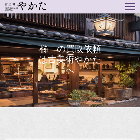
櫛 の買取依頼
は古美術やかた
へ