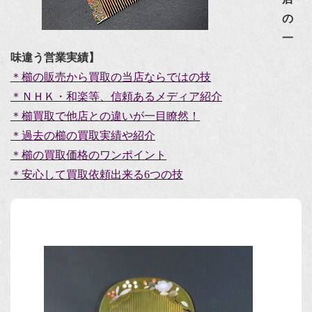
の
一
味違う営業実績】
＊櫛の販売から買取の当店ならではの技
＊ＮＨＫ・和楽等、信頼あるメディア紹介
＊櫛買取で他店との違いが一目瞭然！
＊過去の櫛の買取実績や紹介
＊櫛の買取価格のワンポイント
＊安心して買取依頼出来る6つの技