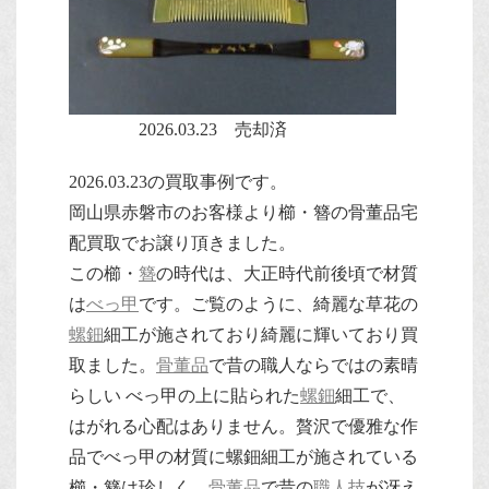
2026.03.23 売却済
2026.03.23の買取事例です。
岡山県赤磐市のお客様より櫛・簪の骨董品宅
配買取でお譲り頂きました。
この櫛・
簪
の時代は、大正時代前後頃で材質
は
べっ甲
です。ご覧のように、綺麗な草花の
螺鈿
細工が施されており綺麗に輝いており買
取ました。
骨董品
で昔の職人ならではの素晴
らしい べっ甲の上に貼られた
螺鈿
細工で、
はがれる心配はありません。贅沢で優雅な作
品でべっ甲の材質に螺鈿細工が施されている
櫛・簪は珍しく、
骨董品
で昔の
職人技
が冴え