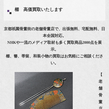
櫛 高価買取いたします
京都祇園骨董街の老舗骨董店で、出張無料、宅配無料、日
本全国対応。
NHKや一流のメディア取材も多く買取商品2000点を展
示。
櫛、簪、帯留、和装小物の買取はお気軽にご相談くださ
い。
【
老
舗
骨
董
店