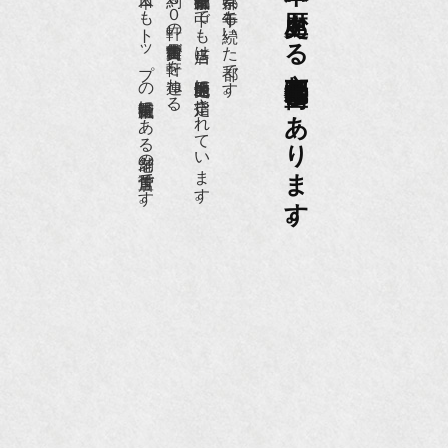
日本一、歴史ある
日本でもトップの祇園骨董街にある老舗の骨董店です。
約８０軒の古美術骨董商が軒を連ねる、
京都祇園骨董街の中でも当店は、歴史的保全地区に指定されています。
京都は千年も続いた都です。
京都祇園骨董街にあります。