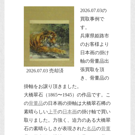
2026.07.03の
買取事例で
す。
兵庫県姫路市
のお客様より
日本画の掛け
軸の骨董品出
張買取を頂
2026.07.03 売却済
き、骨董品の
掛軸をお譲り頂きました。
大橋翠石（1865〜1945）の作品です。こ
の
骨董品
の日本画の掛軸は大橋翠石稀の
素晴らしい
上手
の
日本画
の掛け軸で買い
取りました。力強く、迫力のある大橋翠
石の素晴らしさが表現された
名品
の
骨董