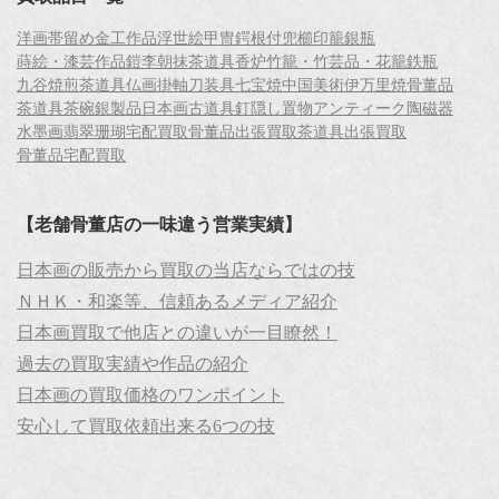
洋画
帯留め
金工作品
浮世絵
甲冑
鍔
根付
兜
櫛
印籠
銀瓶
蒔絵・漆芸作品
鎧
李朝
抹茶道具
香炉
竹籠・竹芸品・花籠
鉄瓶
九谷焼
煎茶道具
仏画
掛軸
刀装具
七宝焼
中国美術
伊万里焼
骨董品
茶道具
茶碗
銀製品
日本画
古道具
釘隠し
置物
アンティーク
陶磁器
水墨画
翡翠
珊瑚
宅配買取
骨董品出張買取
茶道具出張買取
骨董品宅配買取
【老舗骨董店の一味違う営業実績】
日本画の販売から買取の当店ならではの技
ＮＨＫ・和楽等、信頼あるメディア紹介
日本画買取で他店との違いが一目瞭然！
過去の買取実績や作品の紹介
日本画の買取価格のワンポイント
安心して買取依頼出来る6つの技