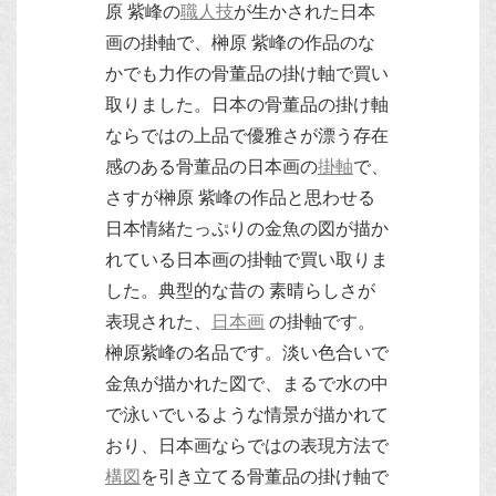
原 紫峰の
職人技
が生かされた日本
画の掛軸で、榊原 紫峰の作品のな
かでも力作の骨董品の掛け軸で買い
取りました。日本の骨董品の掛け軸
ならではの上品で優雅さが漂う存在
感のある骨董品の日本画の
掛軸
で、
さすが榊原 紫峰の作品と思わせる
日本情緒たっぷりの金魚の図が描か
れている日本画の掛軸で買い取りま
した。典型的な昔の 素晴らしさが
表現された、
日本画
の掛軸です。
榊原紫峰の名品です。淡い色合いで
金魚が描かれた図で、まるで水の中
で泳いでいるような情景が描かれて
おり、日本画ならではの表現方法で
構図
を引き立てる骨董品の掛け軸で