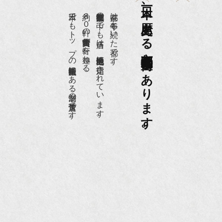
日本一、歴史ある
日本でもトップの祇園骨董街にある老舗の骨董店です。
約８０軒の古美術骨董商が軒を連ねる、
京都祇園骨董街の中でも当店は、歴史的保全地区に指定されています。
京都は千年も続いた都です。
京都祇園骨董街にあります。