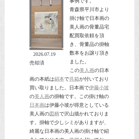
事例です。
青森県平川市より
掛け軸で日本画の
美人画の骨董品宅
配買取依頼を頂
き、骨董品の掛軸
数本をお譲り頂き
2026.07.19
ました。
売却済
この
美人画
の日本
画の本紙は
絹本
で
共箱
が付いており
買い取りました。日本画で
伊藤小坡
の
美人画
の掛軸です。この掛け軸の
日本画
は伊藤小坡が得意としている
美人画の
図柄
で沢山描かれておりま
す。掛軸で少しシミがありますが、
綺麗な日本画の美人画の掛け軸で紹