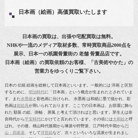
日本画（絵画）高価買取いたします
日本画の買取は、出張や宅配買取は無料。
NHKや一流のメディア取材多数、常時買取商品2000点を
展示、日本一の祇園骨董街の 老舗 骨董品店です。
日本画（絵画）の買取依頼のお客様、「古美術やかた」の
営業力をゆっくりご覧下さい。
日本の 伝統 絵画を総称して日本画といいます。一般的には 洋画 と区別
するために、
明治時代
に「日本画」という概念が生まれたとされていま
す。また
水墨画
と彩色画に分けられ、 水墨画 は和紙に墨で描かれ、彩
色画は
岩絵具
が用いられております。ここでの日本画は、お部屋に飾ら
れた 額装 の絵、掛軸 、屏風 と考えて頂ければと思います。芽生えは奈
良時代から
平安時代
にかけてと言われています。その頃には
大和絵
と呼
ばれ、その後、桃山時代後期から琳派や狩野派、江戸時代中期から
円
山・四条派
、そして
浮世絵
など、次々といろいろな流派が生まれまし