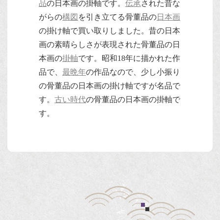
品
の日本画の掛軸です。
伝承
された昔な
がらの
構図
を引き立てる骨董品の
日本画
の掛け軸で買い取りしました。昔の日本
画の素晴らしさが表現された骨董品の日
本画の
掛軸
です。昭和18年に描かれた作
品で、
最晩年
の作品なので、少し小振り
の骨董品の日本画の掛け軸ですが名品で
す。
古い時代
の骨董品の日本画の掛軸で
す。