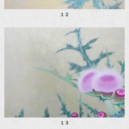
１２
１３