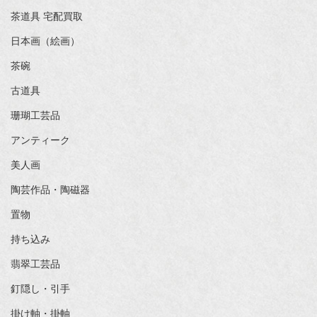
茶道具 宅配買取
日本画（絵画）
茶碗
古道具
珊瑚工芸品
アンティーク
美人画
陶芸作品・陶磁器
置物
持ち込み
翡翠工芸品
釘隠し・引手
掛け軸・掛軸