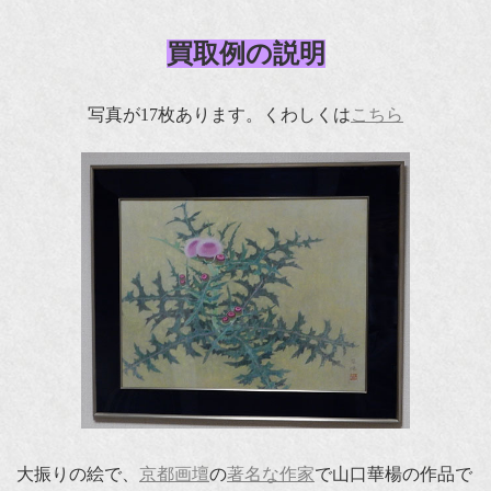
買取例の説明
写真が17枚あります。くわしくは
こちら
大振りの絵で、
京都画壇
の
著名な作家
で山口華楊の作品で