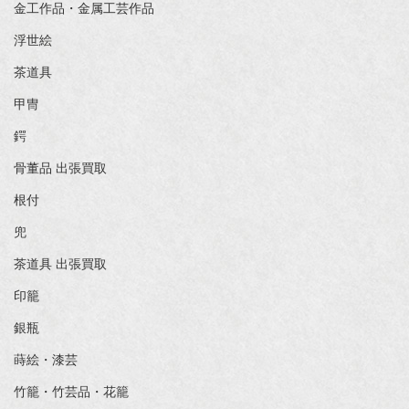
金工作品・金属工芸作品
浮世絵
茶道具
甲冑
鍔
骨董品 出張買取
根付
兜
茶道具 出張買取
印籠
銀瓶
蒔絵・漆芸
竹籠・竹芸品・花籠