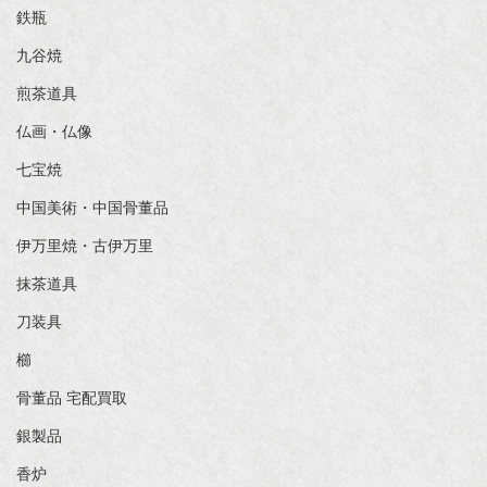
鉄瓶
九谷焼
煎茶道具
仏画・仏像
七宝焼
中国美術・中国骨董品
伊万里焼・古伊万里
抹茶道具
刀装具
櫛
骨董品 宅配買取
銀製品
香炉