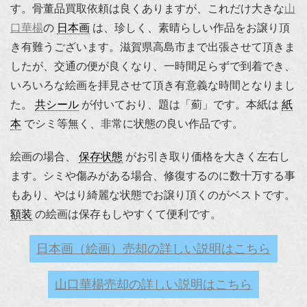
す。骨董品買取依頼は良くありますが、これだけ大きな
山
口華楊
の
日本画
は、珍しく、素晴らしい作品をお譲り頂
き有難うございます。滋賀県高島市まで出張させて頂きま
したが、交通の便が良くなり、一時間足らずで到着でき、
いろいろな絵画を拝見させて頂き有意義な時間となりまし
た。
共シール
が付いており、題は「薊」です。本紙は
紙
本
でシミ等無く、非常に状態の良い作品です。
絵画の場合、
保存状態
がお引き取り価格を大きく左右し
ます。シミや傷みがある場合、修復するのに数十万する事
もあり、やはり綺麗な状態でお譲り頂くのがベストです。
額装
の絵画は保存もしやすくて便利です。
日本画（絵画）売却の詳しい説明はこちら
山口華楊売却の詳しい説明はこちら