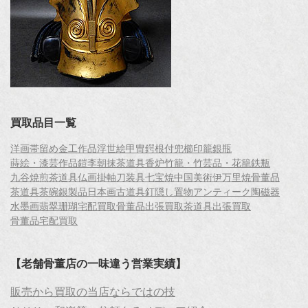
買取品目一覧
洋画
帯留め
金工作品
浮世絵
甲冑
鍔
根付
兜
櫛
印籠
銀瓶
蒔絵・漆芸作品
鎧
李朝
抹茶道具
香炉
竹籠・竹芸品・花籠
鉄瓶
九谷焼
煎茶道具
仏画
掛軸
刀装具
七宝焼
中国美術
伊万里焼
骨董品
茶道具
茶碗
銀製品
日本画
古道具
釘隠し
置物
アンティーク
陶磁器
水墨画
翡翠
珊瑚
宅配買取
骨董品出張買取
茶道具出張買取
骨董品宅配買取
【老舗骨董店の一味違う営業実績】
販売から買取の当店ならではの技