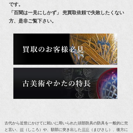
です。
「百聞は一見にしかず」 兜買取依頼で失敗したくない
方、是非ご覧下さい。
古代から近世にかけてに戦いに用いられた頭部防具の防具を一般的に兜
と言い、
錣
（しころ）や、額部に突き出した
眉庇
（まびさし）、後方に