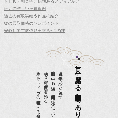
ＮＨＫ・和楽等、信頼あるメディア紹介
最近の詳しい兜買取例
過去の買取実績や作品の紹介
兜の買取価格のワンポイント
安心して買取依頼出来る6つの技
日本一、歴史ある
日本でもトップの祇園骨董街にある老舗の骨董店です。
約８０軒の古美術骨董商が軒を連ねる、
京都祇園骨董街の中でも当店は、歴史的保全地区に指定されています。
京都は千年も続いた都です。
京都祇園骨董街にあります。