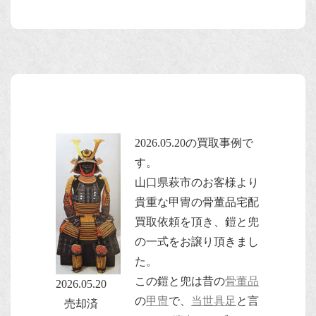
2026.05.20の買取事例で
す。
山口県萩市のお客様より
貴重な甲冑の骨董品宅配
買取依頼を頂き、鎧と兜
の一式をお譲り頂きまし
た。
この鎧と兜は昔の
骨董品
2026.05.20
の
甲冑
で、
当世具足
と言
売却済