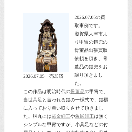
2026.07.05の買
取事例です。
滋賀県大津市よ
り甲冑の鎧兜の
骨董品出張買取
依頼を頂き、骨
董品の鎧兜をお
譲り頂きまし
2026.07.05 売却済
た。
この作品は明治時代の
骨董品
の甲冑で、
当世具足
と言われる鎧の一様式で、鎧櫃
に入っており買い取りさせて頂きまし
た。胴丸には
彫金細工
や
象嵌細工
は無く
シンプルな甲冑ですが、小具足などの付