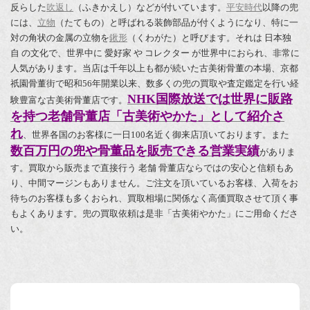
反らした
吹返し
（ふきかえし）などが付いています。
平安時代
以降の兜
には、
立物
（たてもの）と呼ばれる装飾部品が付くようになり、特に一
対の角状の金属の立物を
鍬形
（くわがた）と呼びます。それは 日本独
自 の文化で、世界中に 愛好家 や コレクター が世界中におられ、非常に
人気があります。当店は千年以上も都が続いた古美術骨董の本場、京都
祇園骨董街で昭和56年開業以来、数多くの兜の買取や査定鑑定を行い経
NHK国際放送では世界に販路
験豊富な古美術骨董店です。
を持つ老舗骨董店「古美術やかた」として紹介さ
れ
、世界各国のお客様に一日100名近く御来店頂いております。また
数百万円の兜や骨董品を販売できる営業実績
がありま
す。買取から販売まで直接行う 老舗 骨董店ならではの安心と信頼もあ
り、中間マージンもありません。ご注文を頂いているお客様、入荷をお
待ちのお客様も多くおられ、買取相場に関係なく高価買取させて頂く事
もよくあります。兜の買取依頼は是非「古美術やかた」にご用命くださ
い。