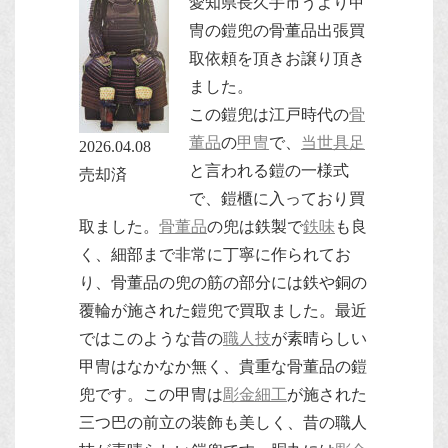
愛知県長久手市うより甲
冑の鎧兜の骨董品出張買
取依頼を頂きお譲り頂き
ました。
この鎧兜は江戸時代の
骨
董品
の
甲冑
で、
当世具足
2026.04.08
と言われる鎧の一様式
売却済
で、鎧櫃に入っており買
取ました。
骨董品
の兜は鉄製で
鉄味
も良
く、細部まで非常に丁寧に作られてお
り、骨董品の兜の筋の部分には鉄や銅の
覆輪が施された鎧兜で買取ました。最近
ではこのような昔の
職人技
が素晴らしい
甲冑はなかなか無く、貴重な骨董品の鎧
兜です。この甲冑は
彫金細工
が施された
三つ巴の前立の装飾も美しく、昔の職人