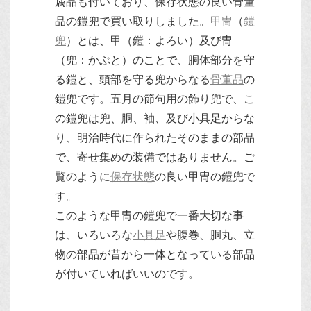
属品も付いており、保存状態の良い骨董
品の鎧兜で買い取りしました。
甲冑
（
鎧
兜
）とは、甲（鎧：よろい）及び冑
（兜：かぶと）のことで、胴体部分を守
る鎧と、頭部を守る兜からなる
骨董品
の
鎧兜です。五月の節句用の飾り兜で、こ
の鎧兜は兜、胴、袖、及び小具足からな
り、明治時代に作られたそのままの部品
で、寄せ集めの装備ではありません。ご
覧のように
保存状態
の良い甲冑の鎧兜で
す。
このような甲冑の鎧兜で一番大切な事
は、いろいろな
小具足
や腹巻、胴丸、立
物の部品が昔から一体となっている部品
が付いていればいいのです。