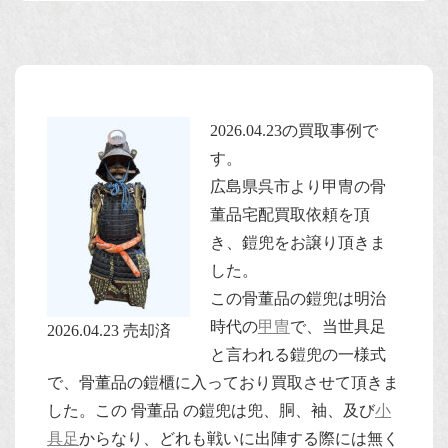
2026.04.23の買取事例で
す。
広島県呉市より甲冑の骨
董品宅配買取依頼を頂
き、鎧兜をお譲り頂きま
した。
この骨董品の鎧兜は明治
時代の
甲冑
で、当世具足
2026.04.23 売却済
と言われる鎧兜の一様式
で、骨董品の鎧櫃に入っており買取させて頂きま
した。この 骨董品 の鎧兜は兜、胴、袖、及び
小
具足
からなり、どれも戦いに出陣する際には無く