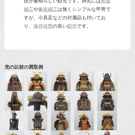
技が素晴らしい鎧兜です。胴丸には
彫金
細工
や
象嵌細工
は無くシンプルな甲冑で
すが、小具足などの付属品も付いてお
り、
保存状態
の良い
鎧兜
です。
兜の以前の買取例