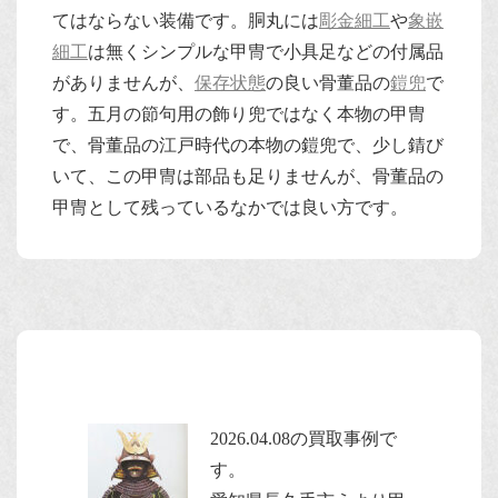
てはならない装備です。胴丸には
彫金細工
や
象嵌
細工
は無くシンプルな甲冑で小具足などの付属品
がありませんが、
保存状態
の良い骨董品の
鎧兜
で
す。五月の節句用の飾り兜ではなく本物の甲冑
で、骨董品の江戸時代の本物の鎧兜で、少し錆び
いて、この甲冑は部品も足りませんが、骨董品の
甲冑として残っているなかでは良い方です。
2026.04.08の買取事例で
す。