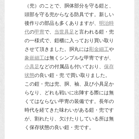
（兜）のことで、胴体部分を守る鎧と、
頭部を守る兜からなる防具です。新しい
後作りの部品も多くありますが、
明治時
代
の
甲冑
で、
当世具足
と言われる鎧・兜
の一様式で、鎧櫃に入っており買い取り
させて頂きました。胴丸には
彫金細工
や
象嵌細工
は無くシンプルな甲冑ですが、
小具足
などの付属品も付いており、
保存
状態
の良い鎧・兜 で買い取りました。
この鎧・兜は兜、胴、袖、及び小具足か
らなり、どれも戦いに出陣する際には無
くてはならない甲冑の装備です。長年の
時代を経てきた味わいがある鎧・兜です
が、割れたり、欠けたりしている所は無
く保存状態の良い鎧・兜です。