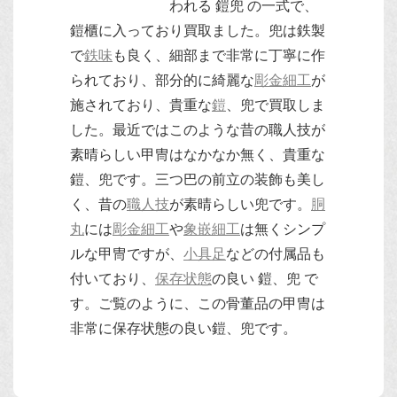
われる 鎧兜 の一式で、
鎧櫃に入っており買取ました。兜は鉄製
で
鉄味
も良く、細部まで非常に丁寧に作
られており、部分的に綺麗な
彫金細工
が
施されており、貴重な
鎧
、兜で買取しま
した。最近ではこのような昔の職人技が
素晴らしい甲冑はなかなか無く、貴重な
鎧、兜です。三つ巴の前立の装飾も美し
く、昔の
職人技
が素晴らしい兜です。
胴
丸
には
彫金細工
や
象嵌細工
は無くシンプ
ルな甲冑ですが、
小具足
などの付属品も
付いており、
保存状態
の良い 鎧、兜 で
す。ご覧のように、この骨董品の甲冑は
非常に保存状態の良い鎧、兜です。