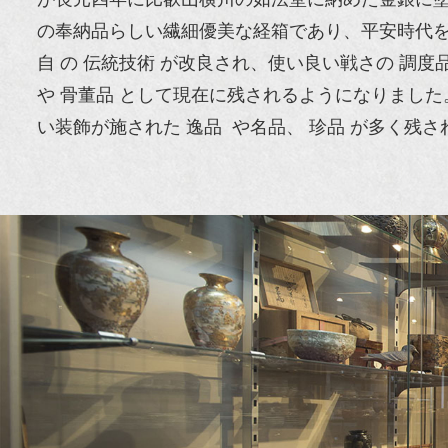
の奉納品らしい繊細優美な経箱であり、平安時代を代
自 の 伝統技術 が改良され、使い良い戦さの 調度
や 骨董品 として現在に残されるようになりました。
い装飾が施された 逸品 や名品、 珍品 が多く残