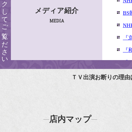
クリックしてご覧ください
N
メディア紹介
B
MEDIA
N
『
『
『婦
『
ＴＶ出演お断りの理由
N
N
『
店内マップ
『H