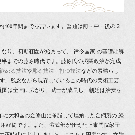
約400年間までを言います。普通は前・中・後の３
なり、初期荘園が始まって、 律令国家 の基礎は解
後半までの藤原時代です。藤原氏の摂関政治が完成
嵌める技法
や
彫る技法
、
打つ技法
などの素晴らし
います。残念ながら現存しているこの時代の美術工芸
。荘園は全国に広がり、武士が成長し、朝廷は治安を
年に大和国の金峯山に参詣して埋納した金銅製の 経
納用経筒です。また、紫式部が仕えた上東門院彰子
は大正時代に出土しました。こちらも国宝です。女院