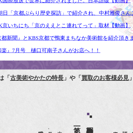
HK国際放送で世界に紹介されました。日本語版【動画】
S朝日「京都ぶらり歴史探訪」で紹介され、中村雅俊さん
HK京いちにち「京のええとこ連れてって」取材【動画】
京都新聞』とKBS京都で鴨東まちなか美術館を紹介頂き
和楽』7月号 樋口可南子さんがお店へ！！
人画報』2012年5月号
樋口可南子の古寺散歩』（5月17日発行）
は「
古美術やかたの特長
」や「
買取のお客様必見
HK「趣味Do楽」とよた真帆さんご来店！【動画】
HK『美の壺』（4月24日放送）
和楽』10月号
anako 京都案内』