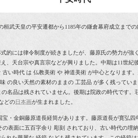
の桓武天皇の平安遷都から1185年の鎌倉幕府成立までの
形式的には律令制度が続きましたが、藤原氏の勢力が強く
え、天台宗や真言宗などが興りました。中期は11世紀
古い時代 は 仏教美術 や 神道美術 が中心となります。
木味 の良い天然の素材のままの 工芸品 が多く残って
のままの名品は残されていません。後期は院政の時代です
などの
日本画
が生まれました。
国宝・金銅藤原道長経筒があります。藤原道長が寛弘四
その表面に五百字余り 彫刻 されており、古い時代の埋
られた華麗な 経箱 なども残されています。この経箱