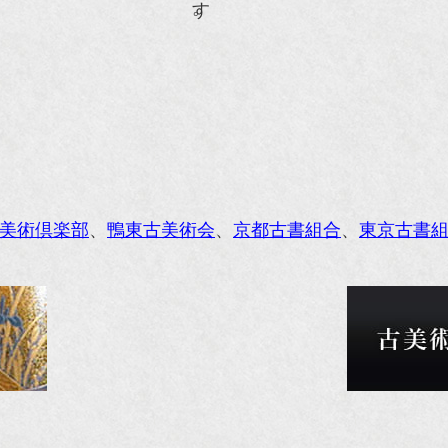
ISIO ビジオ・モノ』5月号
anako WEST』4月号
li』11月号
レンジページムック『インテリア』No.23
ORE』12月号
美術倶楽部
、
鴨東古美術会
、
京都古書組合
、
東京古書
花時間』7月号
東京育ちの京都案内』麻生圭子著 文芸春秋刊
私のアンティーク』