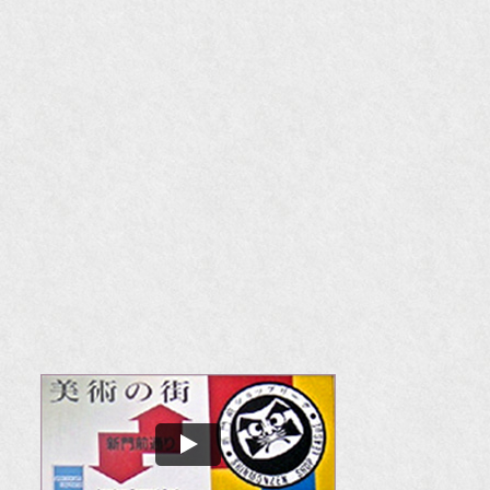
『F
『m
20
『H
『
『
『H
『O
『婦
国
『G