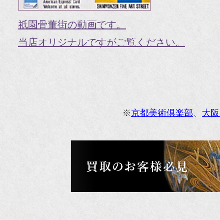
『V
祇園骨董街の動画です。
『H
当店オリジナルですがご覧ください。
『g
オ
『M
※
京都美術倶楽部
、
大阪
『
『
『