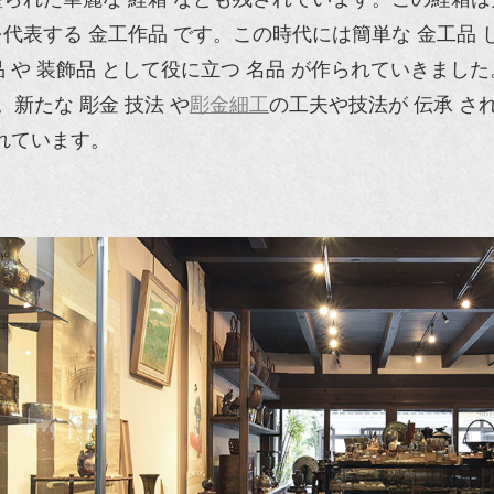
表する 金工作品 です。この時代には簡単な 金工品 
品 や 装飾品 として役に立つ 名品 が作られていきまし
新たな 彫金 技法 や
彫金細工
の工夫や技法が 伝承 さ
されています。