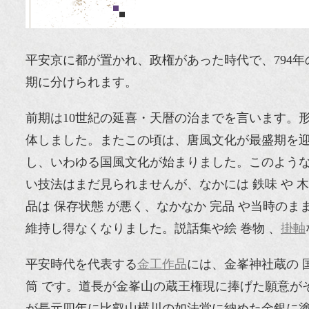
平安京に都が置かれ、政権があった時代で、794年
期に分けられます。
前期は10世紀の延喜・天暦の治までを言います。
体しました。またこの頃は、唐風文化が最盛期を迎
し、いわゆる国風文化が始まりました。このような 
い技法はまだ見られませんが、なかには 鉄味 や 
品は 保存状態 が悪く、なかなか 完品 や当時
維持し得なくなりました。説話集や絵 巻物 、
掛軸
平安時代を代表する
金工作品
には、金峯神社蔵の 
筒 です。道長が金峯山の蔵王権現に捧げた願意が
が長元四年に比叡山横川の如法堂に納めた金銀に塗