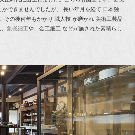
しかできませんでしたが、 長い年月を経て 日本独
た。その後何年もかかり 職人技 が磨かれ 美術工芸品
れ、
象嵌細工
や、金工細工 などが施された素晴らし