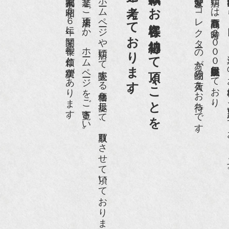
第一と考えております。
買取依頼のお客様に納得して頂くことを
京都祇園で昭和５６年に開業、長年の信頼と実績があります。
是非、ご来店頂くか、ホームページをご覧下さい。
ホームページや店頭にて販売する価格を提示して、買取りさせて頂いております。
愛好家やコレクターの方が品物の入荷をお待ちです。
店頭には買取商品を常時２０００点以上展示販売しており、
世界各国から１
IGARO japon』12月号
r partner』2011年2月号
09年11月 『週刊現代』2009年11月28日号
anako WEST』4月号
骨董古美術の愉しみ方』（4月16日発行）
近代盆栽』9月号
anako WEST』11月号
RANGE travel』2006年 SUMMER
人画報』2004年9月号
際交流サービス協会に2017年6月７日紹介頂きました。
razia』6月号