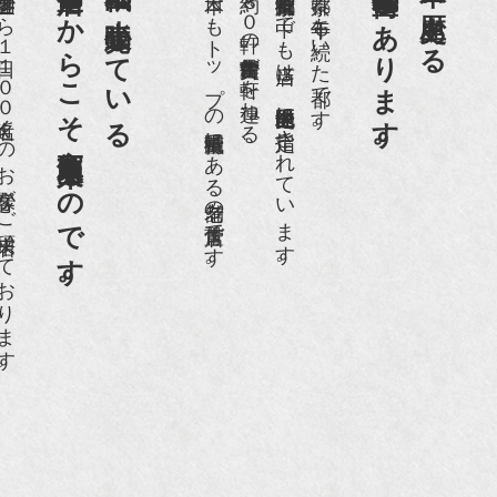
老舗骨董店だからこそ高価買取出来るのです。
京都祇園で小売販売している
京都祇園骨董街にあります。
日本一、歴史ある
日１００名近くのお客様がご来店頂いております。
日本でもトップの祇園骨董街にある老舗の骨董店です。
約８０軒の古美術骨董商が軒を連ねる、
京都祇園骨董街の中でも当店は、歴史的保全地区に指定されています。
京都は千年も続いた都です。