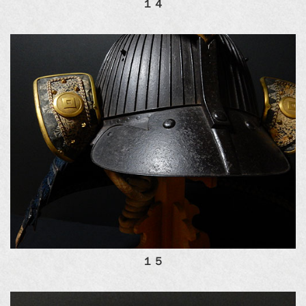
１４
１５