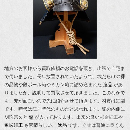
地方のお客様から買取依頼のお電話を頂き、出張で自宅ま
で伺いました。長年放置されていたようで、埃だらけの裸
の品物や段ボール箱やミカン箱に詰め込まれた
逸品
があ
りましたが、説明して買取させて頂きました。このなかで
も、兜が面白いので先に紹介させて頂きます。材質は鉄製
です。時代は江戸時代のものだと思われます。兜の内側に
明珎宗久と
銘
が入っております。出来の良い
彫金細工
や
象嵌細工
も素晴らしい、
逸品
です。
立物
は普通に良くあ