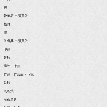
鍔
骨董品 出張買取
根付
兜
茶道具 出張買取
印籠
銀瓶
蒔絵・漆芸
竹籠・竹芸品・花籠
鉄瓶
九谷焼
煎茶道具