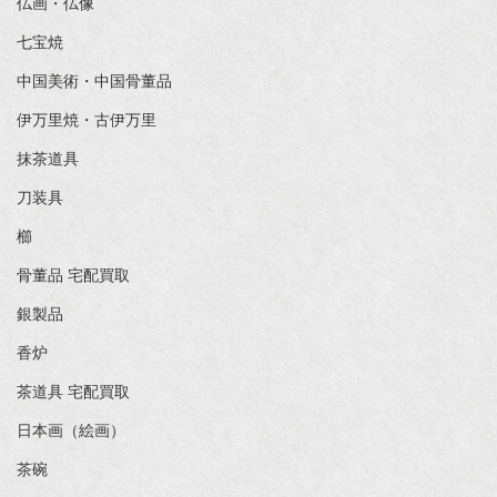
仏画・仏像
七宝焼
中国美術・中国骨董品
伊万里焼・古伊万里
抹茶道具
刀装具
櫛
骨董品 宅配買取
銀製品
香炉
茶道具 宅配買取
日本画（絵画）
茶碗