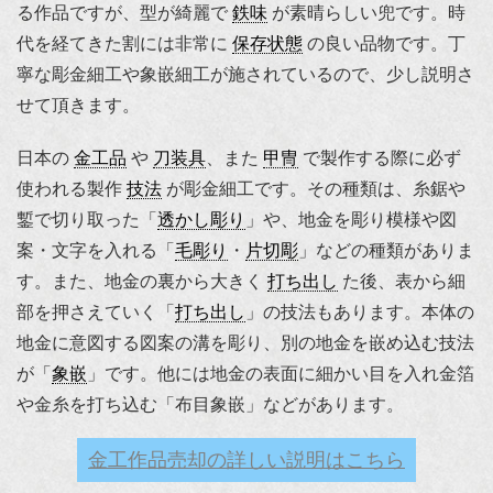
る作品ですが、型が綺麗で
鉄味
が素晴らしい兜です。時
代を経てきた割には非常に
保存状態
の良い品物です。丁
寧な彫金細工や象嵌細工が施されているので、少し説明さ
せて頂きます。
日本の
金工品
や
刀装具
、また
甲冑
で製作する際に必ず
使われる製作
技法
が彫金細工です。その種類は、糸鋸や
鏨で切り取った「
透かし彫り
」や、地金を彫り模様や図
案・文字を入れる「
毛彫り
・
片切彫
」などの種類がありま
す。また、地金の裏から大きく
打ち出し
た後、表から細
部を押さえていく「
打ち出し
」の技法もあります。本体の
地金に意図する図案の溝を彫り、別の地金を嵌め込む技法
が「
象嵌
」です。他には地金の表面に細かい目を入れ金箔
や金糸を打ち込む「布目象嵌」などがあります。
金工作品売却の詳しい説明はこちら