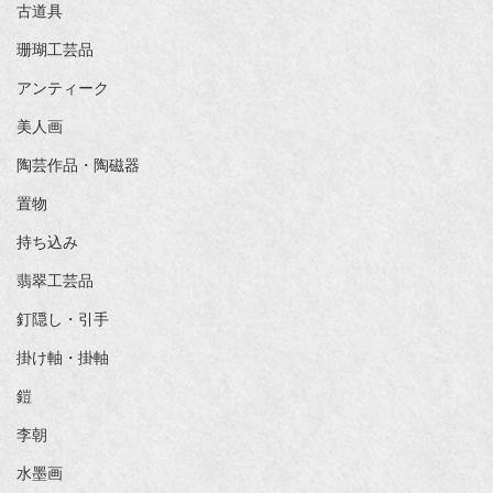
古道具
珊瑚工芸品
アンティーク
美人画
陶芸作品・陶磁器
置物
持ち込み
翡翠工芸品
釘隠し・引手
掛け軸・掛軸
鎧
李朝
水墨画