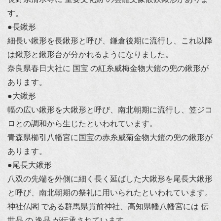
す。
●長鍬形
細長い鍬形を長鍬形と呼び、鎌倉後期に流行し、これ以降
は鍬形と鍬形台が分かれるようになりました。
奈良県春日大社に 国宝 の紅糸威梅金物大鎧の兜の鍬形が
あります。
●大鍬形
幅の広い鍬形を大鍬形と呼び、南北朝期に流行し、笠ジコ
ロとの調和から生じたといわれています。
青森県櫛引八幡宮に国宝の赤糸威菊金物大鎧の兜の鍬形が
あります。
●尾長大鍬形
八双の先端を外側に細く長く延ばした大鍬形を尾長大鍬形
と呼び、南北朝期の祭礼に用いられたといわれています。
神社仏閣 である群馬県貫前神社、高知県幡八幡宮には 伝
世品 の 逸品 が伝承されています。