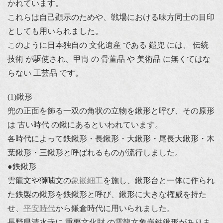
かれています。
これらは自己顕示のためや、戦場における味方同士の目印
としても用いられました。
このように日本独自の 文化遺産 である 鎧兜 には、 伝統
技術 が駆使され、甲冑 の 骨董品 や 美術品 に無くてはな
らない 工芸品 です。
(1)鍬形
兜の正面を飾る一双の角状の立物を鍬形と呼び、その原形
は 古い時代 の鍬にあるといわれています。
各時代によって鉄鍬形・長鍬形・大鍬形・尾長大鍬形・木
葉鍬形・三鍬形と呼ばれるものが流行しました。
●鉄鍬形
雲龍文や獅噛文の
象嵌細工
を施し、鍬形台と一体に作られ
た鉄製の鍬形を鉄鍬形と呼び、鍬形に大きな権威を持た
せ、
平安時代
から鎌倉時代に用いられました。
長野県清水寺に 重要文化財 の雲龍文象嵌鉄鍬形がありま