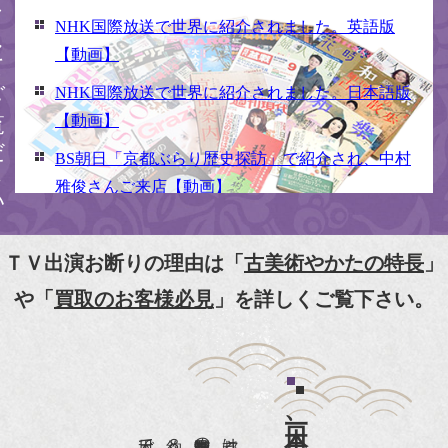
ください
NHK国際放送で世界に紹介されました。英語版
【動画】
NHK国際放送で世界に紹介されました。日本語版
【動画】
BS朝日「京都ぶらり歴史探訪」で紹介され、中村
雅俊さんご来店【動画】
NHK京いちにち「京のええとこ連れてって」取材
【動画】
ＴＶ出演お断りの理由は「
古美術やかたの特長
」
『京都新聞』とKBS京都で鴨東まちなか美術館を
や「
買取のお客様必見
」を詳しくご覧下さい。
紹介頂きました。
『和楽』7月号 樋口可南子さんがお店へ！！
『婦人画報』2012年5月号
『樋口可南子の古寺散歩』（5月17日発行）