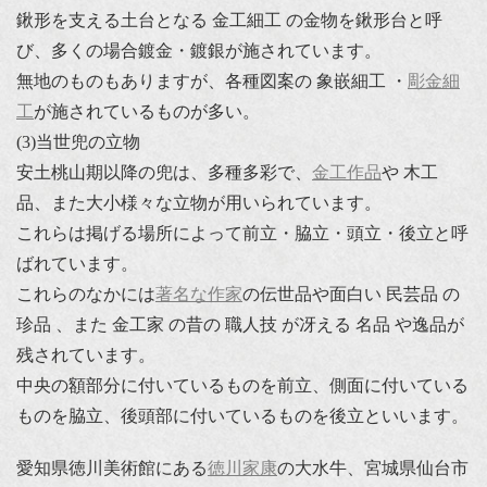
鍬形を支える土台となる 金工細工 の金物を鍬形台と呼
び、多くの場合鍍金・鍍銀が施されています。
無地のものもありますが、各種図案の 象嵌細工 ・
彫金細
工
が施されているものが多い。
(3)当世兜の立物
安土桃山期以降の兜は、多種多彩で、
金工作品
や 木工
品、また大小様々な立物が用いられています。
これらは掲げる場所によって前立・脇立・頭立・後立と呼
ばれています。
これらのなかには
著名な作家
の伝世品や面白い 民芸品 の
珍品 、また 金工家 の昔の 職人技 が冴える 名品 や逸品が
残されています。
中央の額部分に付いているものを前立、側面に付いている
ものを脇立、後頭部に付いているものを後立といいます。
愛知県徳川美術館にある
徳川家康
の大水牛、宮城県仙台市