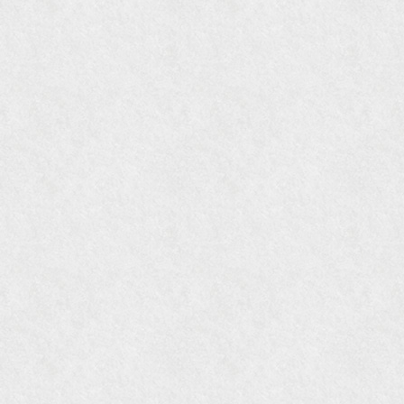
『ORANGE travel』2006年 SUMMER
『婦人画報』2004年9月号
国際交流サービス協会に2017年6月７日紹介頂き
ました。
『Grazia』6月号
『VISIO ビジオ・モノ』5月号
『Hanako WEST』4月号
『gli』11月号
オレンジページムック『インテリア』No.23
『MORE』12月号
『花時間』7月号
『東京育ちの京都案内』麻生圭子著 文芸春秋刊