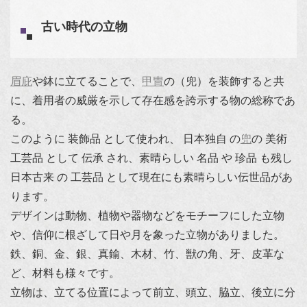
古い時代の立物
眉庇
や鉢に立てることで、
甲冑
の（兜）を装飾すると共
に、着用者の威厳を示して存在感を誇示する物の総称であ
る。
このように 装飾品 として使われ、 日本独自 の
兜
の 美術
工芸品 として 伝承 され、素晴らしい 名品 や 珍品 も残し
日本古来 の 工芸品 として現在にも素晴らしい伝世品があ
ります。
デザインは動物、植物や器物などをモチーフにした立物
や、信仰に根ざして日や月を象った立物がありました。
鉄、銅、金、銀、真鍮、木材、竹、獣の角、牙、皮革な
ど、材料も様々です。
立物は、立てる位置によって前立、頭立、脇立、後立に分