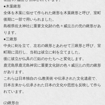
●木葉鍬形
全体を木葉に似せて作られた鍬形を木葉鍬形と呼び、室町
後期に一部で用いられました。
島根県佐太神社に重要文化財の色々威
腹巻
の兜の鍬形があ
ります。
●三鍬形
中央に剣を立て、左右の鍬形とあわせて三鍬形と呼び、室
町期に流行し、当初は祓立に剣を立てました。
後に祓立が仏具の三鈷のかたちへと変化します。
鹿児島県鹿児島神宮に重要文化財の色々威
胴丸
の兜の鍬形
があります。
これらは日本独自の 仏教美術 や伝承された文化遺産で、
日本古来から伝承された日本の文化や思想を反映して作ら
れています。
(2)鍬形台