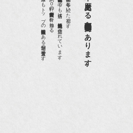
日本一、歴史ある
日本でもトップの祇園骨董街にある老舗の骨董店です。
約８０軒の古美術骨董商が軒を連ねる、
京都祇園骨董街の中でも当店は、歴史的保全地区に指定されています。
京都は千年も続いた都です。
NHK「趣味Do楽」とよた真帆さんご来店！【動
画】
京都祇園骨董街にあります。
NHK『美の壺』（4月24日放送）
『和楽』10月号
『Hanako 京都案内』
『FIGARO japon』12月号
『mr partner』2011年2月号
2009年11月 『週刊現代』2009年11月28日号
『Hanako WEST』4月号
『骨董古美術の愉しみ方』（4月16日発行）
『近代盆栽』9月号
『Hanako WEST』11月号