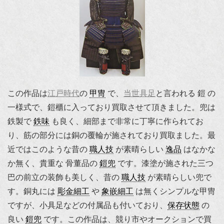
この作品は
江戸時代
の
甲冑
で、
当世具足
と言われる 鎧 の
一様式で、鎧櫃に入っており買取させて頂きました。兜は
鉄製で
鉄味
も良く、細部まで非常に丁寧に作られてお
り、筋の部分には銅の覆輪が施されており買取ました。最
近ではこのような昔の
職人技
が素晴らしい
逸品
はなかな
か無く、貴重な 骨董品の
鎧兜
です。漆塗が施された三つ
巴の前立の装飾も美しく、昔の
職人技
が素晴らしい兜で
す。銅丸には
彫金細工
や
象嵌細工
は無くシンプルな甲冑
ですが、小具足などの付属品も付いており、
保存状態
の
良い
鎧兜
です。この作品は、競り市やオークションで買