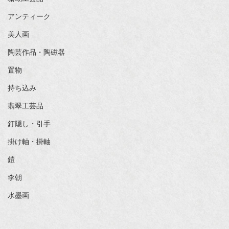
アンティーク
美人画
陶芸作品・陶磁器
置物
持ち込み
翡翠工芸品
釘隠し・引手
掛け軸・掛軸
鎧
李朝
水墨画