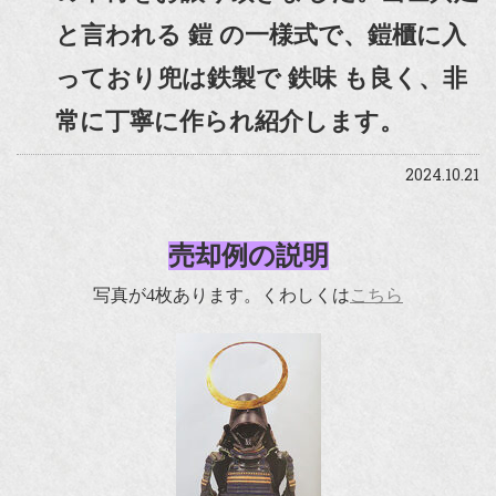
と言われる 鎧 の一様式で、鎧櫃に入
っており兜は鉄製で 鉄味 も良く、非
常に丁寧に作られ紹介します。
2024.10.21
売却例の説明
写真が4枚あります。くわしくは
こちら