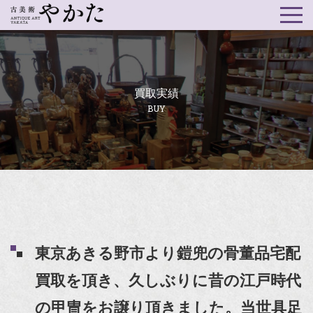
買取実績
BUY
東京あきる野市より鎧兜の骨董品宅配
買取を頂き、久しぶりに昔の江戸時代
の甲冑をお譲り頂きました。当世具足