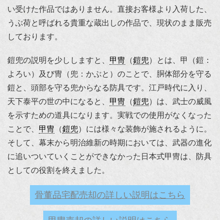
い受けた作品ではありません。直接お客様より入荷した、
うぶ荷と呼ばれる貴重な蔵出しの作品で、現状のまま販売
しております。
鎧兜の説明を少ししますと、
甲冑
（
鎧兜
）とは、甲（鎧：
よろい）及び冑（兜：かぶと）のことで、胴体部分を守る
鎧と、頭部を守る兜からなる防具です。江戸時代に入り、
天下泰平の世の中になると、
甲冑
（
鎧兜
）は、武士の威風
を示すための道具になります。実戦での使用がなくなった
ことで、
甲冑
（
鎧兜
）には様々な装飾が施されるように。
そして、幕末から明治維新の時期においては、武器の進化
に追いついていくことができなかった日本式甲冑は、防具
としての役割を終えました。
骨董品宅配売却の詳しい説明はこちら