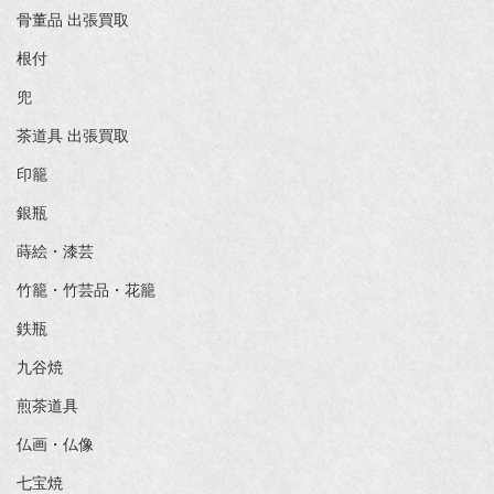
骨董品 出張買取
根付
兜
茶道具 出張買取
印籠
銀瓶
蒔絵・漆芸
竹籠・竹芸品・花籠
鉄瓶
九谷焼
煎茶道具
仏画・仏像
七宝焼