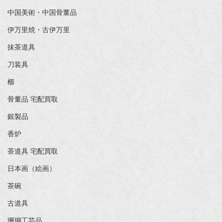
中国美術・中国骨董品
伊万里焼・古伊万里
抹茶道具
刀装具
櫛
骨董品 宅配買取
銀製品
香炉
茶道具 宅配買取
日本画（絵画）
茶碗
古道具
珊瑚工芸品