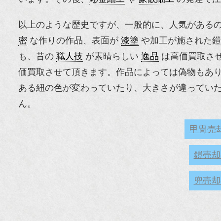
以上のような歴史ですが、一般的に、人気がある
密
な作りの作品、表面が
漆塗
や加工が施された鎧
も、昔の
職人技
が素晴らしい
逸品
は高価買取さ
価買取させて頂きます。作品によっては偽物もあ
ある紐の色が変わっていたり、大きさが違ってい
ん。
甲冑売
鎧売却
兜売却