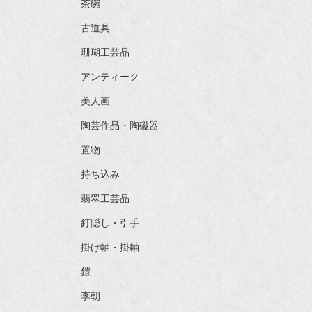
茶碗
古道具
珊瑚工芸品
アンティーク
美人画
陶芸作品・陶磁器
置物
持ち込み
翡翠工芸品
釘隠し・引手
掛け軸・掛軸
鎧
李朝