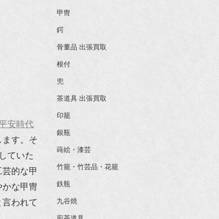
甲冑
鍔
骨董品 出張買取
根付
兜
茶道具 出張買取
印籠
平安時代
銀瓶
します。そ
蒔絵・漆芸
していた
竹籠・竹芸品・花籠
工芸的な甲
鉄瓶
やかな甲冑
と言われて
九谷焼
煎茶道具