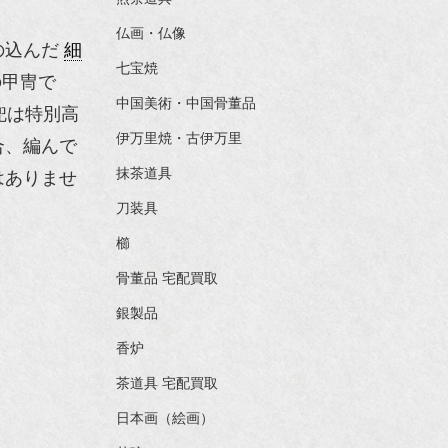
仏画・仏像
の込んだ
細
七宝焼
の甲冑で
中国美術・中国骨董品
兜は特別高
伊万里焼・古伊万里
合、編んで
抹茶道具
はありませ
刀装具
櫛
骨董品 宅配買取
銀製品
香炉
茶道具 宅配買取
日本画（絵画）