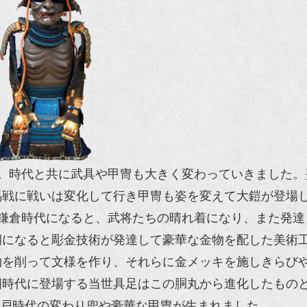
。時代と共に武具や甲冑も大きく変わっていきました。
馬戦に戦いは変化して行き甲冑も姿を変えて大鎧が登場
。鎌倉時代になると、武将たちの晴れ着になり、また発達
期になると彫金技術が発達して豪華な金物を配した美術
物を削って文様を作り、それらに金メッキを施しきらび
国時代に登場する当世具足はこの胴丸から進化したもの
戸時代の変わり兜や豪華な甲冑が生まれました。