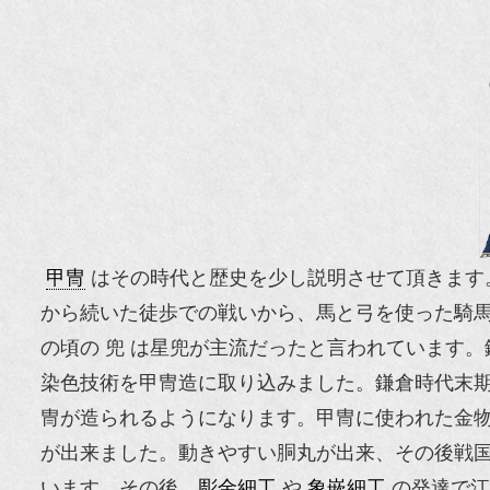
甲冑
はその時代と歴史を少し説明させて頂きます
から続いた徒歩での戦いから、馬と弓を使った騎
の頃の 兜 は星兜が主流だったと言われています
染色技術を甲冑造に取り込みました。鎌倉時代末
冑が造られるようになります。甲冑に使われた金
が出来ました。動きやすい胴丸が出来、その後戦
います。その後、
彫金細工
や
象嵌細工
の発達で江