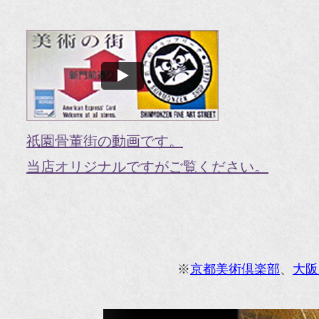
『O
『婦
国
『G
『V
祇園骨董街の動画です。
『H
当店オリジナルですがご覧ください。
『g
オ
『M
※
京都美術倶楽部
、
大阪
『
『