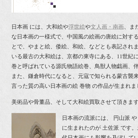
日本画 には、大和絵や
浮世絵
や
文人画・南画
、ま
な日本画の一様式で、中国風の絵画の唐絵に対す
とで、やまと絵、倭絵、和絵、などとも表記され
いる最古の大和絵は、京都の東寺にある、11世紀
巻と呼ばれている源氏物語絵巻、鳥獣人物戯画、
また、鎌倉時代になると、元寇で知られる蒙古襲
言った質の高い日本画の絵 巻物 の作品が生まれま
美術品や骨董品、そして大和絵買取させて頂きま
日本画の流派には、 円山派 や
に生まれたのが 土佐派 です
代日本画にも影響を及ぼしてい