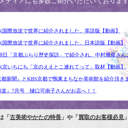
メディアにも多数ご紹介いただいておりま
HK国際放送で世界に紹介されました。英語版【動画】
HK国際放送で世界に紹介されました。日本語版【動画】
S朝日「京都ぶらり歴史探訪」で紹介され、中村雅俊さん
HK京いちにち「京のええとこ連れてって」取材【動画】
京都新聞』とKBS京都で鴨東まちなか美術館を紹介頂き
和楽』7月号 樋口可南子さんがお店へ！！
人画報』2012年5月号
樋口可南子の古寺散歩』（5月17日発行）
は「
古美術やかたの特長
」や「
買取のお客様必見
HK「趣味Do楽」とよた真帆さんご来店！【動画】