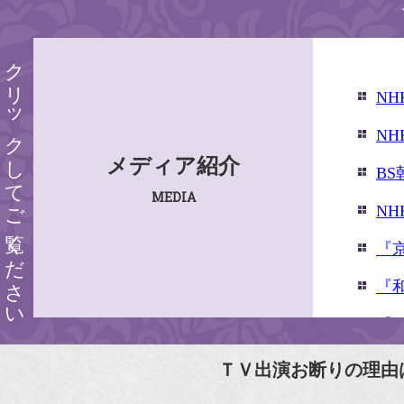
クリックしてご覧ください
N
N
メディア紹介
B
MEDIA
N
『
『
『婦
『
ＴＶ出演お断りの理由
N