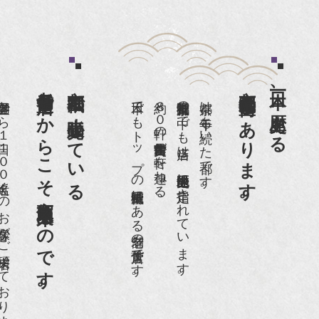
老舗骨董店だからこそ高価買取出来るのです。
京都祇園で小売販売している
京都祇園骨董街にあります。
日本一、歴史ある
日１００名近くのお客様がご来店頂いております。
日本でもトップの祇園骨董街にある老舗の骨董店です。
約８０軒の古美術骨董商が軒を連ねる、
京都祇園骨董街の中でも当店は、歴史的保全地区に指定されています。
京都は千年も続いた都です。