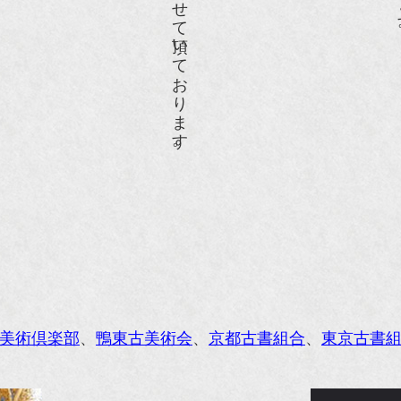
RANGE travel』2006年 SUMMER
人画報』2004年9月号
際交流サービス協会に2017年6月７日紹介頂きました。
razia』6月号
ISIO ビジオ・モノ』5月号
anako WEST』4月号
li』11月号
レンジページムック『インテリア』No.23
ORE』12月号
美術倶楽部
、
鴨東古美術会
、
京都古書組合
、
東京古書
花時間』7月号
東京育ちの京都案内』麻生圭子著 文芸春秋刊