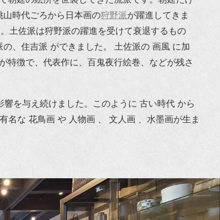
桃山時代ごろから日本画の
狩野派
が躍進してきま
した。土佐派は狩野派の躍進を受けて衰退するもの
、住吉派 ができました。 土佐派の 画風 に加
作風 が特徴で、代表作に、百鬼夜行絵巻、などが残さ
影響を与え続けました。このように 古い時代 から
な 花鳥画 や 人物画 、 文人画 、水墨画が生ま