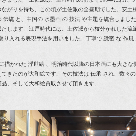
つながりを持ち、この頃が土佐派の全盛期でした。安土
 伝統 と、中国の 水墨画 の 技法 や主題を統合しま
たします。江戸時代には、土佐派から枝分かれした流派の
 を取り入れる表現手法を用いました。丁寧で 緻密 な 
代に描かれた 浮世絵 、明治時代以降の日本画にも大きな
きたのが大和絵です。その技法は 伝承 され、数々の有名
董品、そして大和絵買取させて頂きます。