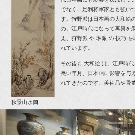
でなく、足利将軍家とも強い
す。狩野派は日本画の大和絵の
の、江戸時代になって再興を果
え、狩野派 や 琳派 の 技巧
れています。
その後も 大和絵 は、江戸時
長い年月、日本画に影響を与えて
れてきたのです。美術品や骨
秋景山水圖