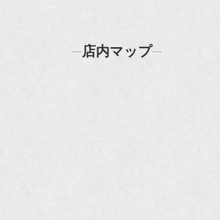
N
『
店内マップ
『H
『F
『m
20
『H
『
『
『H