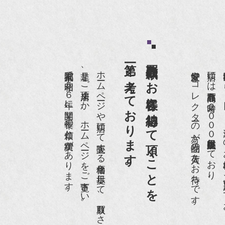
HK『美の壺』（4月24日放送）
和楽』10月号
第一と考えております。
買取依頼のお客様に納得して頂くことを
anako 京都案内』
京都祇園で昭和５６年に開業、長年の信頼と実績があります。
是非、ご来店頂くか、ホームページをご覧下さい。
ホームページや店頭にて販売する価格を提示して、買取りさせて頂いております。
愛好家やコレクターの方が品物の入荷をお待ちです。
店頭には買取商品を常時２０００点以上展示販売しており、
世界各国から１
IGARO japon』12月号
r partner』2011年2月号
09年11月 『週刊現代』2009年11月28日号
anako WEST』4月号
骨董古美術の愉しみ方』（4月16日発行）
近代盆栽』9月号
anako WEST』11月号