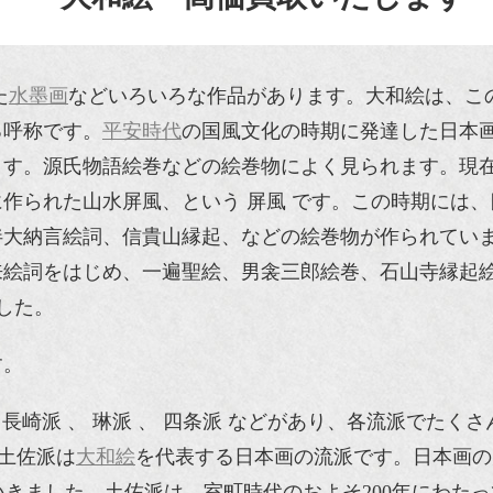
た
水墨画
などいろいろな作品があります。大和絵は、こ
る呼称です。
平安時代
の国風文化の時期に発達した日本
ます。源氏物語絵巻などの絵巻物によく見られます。現
に作られた山水屏風、という 屏風 です。この時期には、
伴大納言絵詞、信貴山縁起、などの絵巻物が作られてい
来絵詞をはじめ、一遍聖絵、男衾三郎絵巻、石山寺縁起
した。
す。
 長崎派 、 琳派 、 四条派 などがあり、各流派でたくさ
。土佐派は
大和絵
を代表する日本画の流派です。日本画の
きました。土佐派は、室町時代のおよそ200年にわた