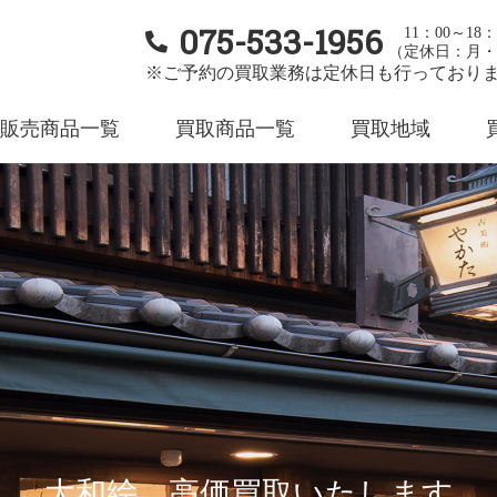
075-533-1956
11：00～18：
（定休日：月・
※ご予約の買取業務は定休日も行っており
販売商品一覧
買取商品一覧
買取地域
大和絵 高価買取いたします