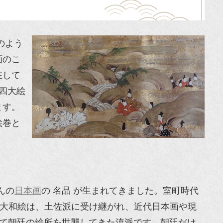
のよう
画のこ
在して
四大絵
ます。
絵巻と
んの
日本画
の 名品 が生まれてきました。室町時代
大和絵は、土佐派に受け継がれ、近代日本画や現
って朝廷の絵所を世襲してきた流派です。朝廷だけ