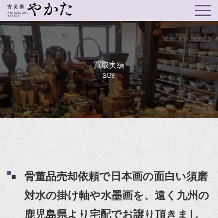
買取実績
BUY
骨董品売却依頼で日本画の面白い須磨
対水の掛け軸や水墨画を、遠く九州の
鹿児島県より宅配でお譲り頂きまし