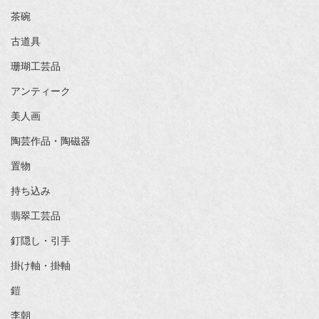
茶碗
古道具
珊瑚工芸品
アンティーク
美人画
陶芸作品・陶磁器
置物
持ち込み
翡翠工芸品
釘隠し・引手
掛け軸・掛軸
鎧
李朝