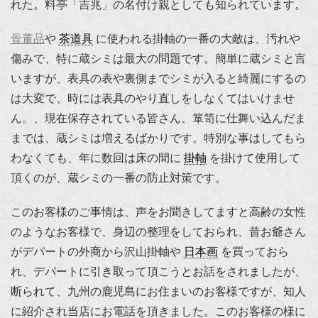
れた。料亭「吉兆」の名付け親としても知られています。
骨董品
や
茶道具
に使われる掛軸の一番の大敵は、汚れや
傷みで、特に蔵シミは最大の問題です。簡単に蔵シミと言
いますが、表具の表や裏側までシミが入ると綺麗にするの
は大変で、時には表具のやり直しをしなくてはいけませ
ん。、現在保存されている皆さん、箪笥に仕舞い込んだま
までは、蔵シミは増えるばかりです。特別な事はしてもら
わなくても、年に数回は床の間に
掛軸
を掛けて使用して
頂くのが、蔵シミの一番の防止対策です。
このお客様のご事情は、声をお聞きしてますと高齢の女性
のようなお客様で、身辺の整理をしておられ、昔お爺さん
がデパートの外商から沢山掛軸や
日本画
を買っておら
れ、デパートに引き取って頂こうとお話をされましたが、
断られて、九州の鹿児島にお住まいのお客様ですが、知人
に紹介され当店にお電話を頂きました。このお客様の様に