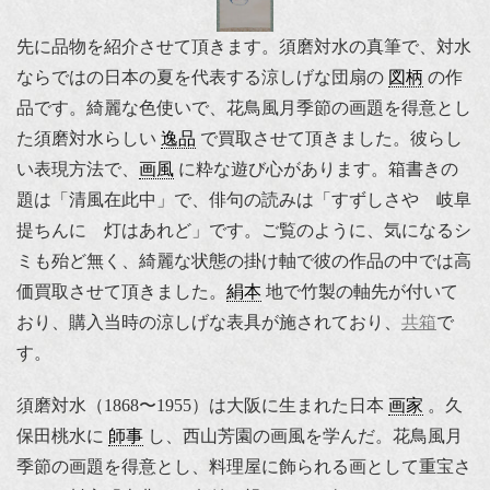
先に品物を紹介させて頂きます。須磨対水の真筆で、対水
ならではの日本の夏を代表する涼しげな団扇の
図柄
の作
品です。綺麗な色使いで、花鳥風月季節の画題を得意とし
た須磨対水らしい
逸品
で買取させて頂きました。彼らし
い表現方法で、
画風
に粋な遊び心があります。箱書きの
題は「清風在此中」で、俳句の読みは「すずしさや 岐阜
提ちんに 灯はあれど」です。ご覧のように、気になるシ
ミも殆ど無く、綺麗な状態の掛け軸で彼の作品の中では高
価買取させて頂きました。
絹本
地で竹製の軸先が付いて
おり、購入当時の涼しげな表具が施されており、
共箱
で
す。
須磨対水（1868〜1955）は大阪に生まれた日本
画家
。久
保田桃水に
師事
し、西山芳園の画風を学んだ。花鳥風月
季節の画題を得意とし、料理屋に飾られる画として重宝さ