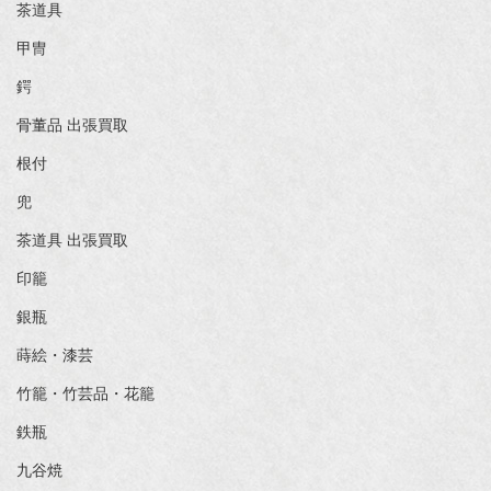
茶道具
甲冑
鍔
骨董品 出張買取
根付
兜
茶道具 出張買取
印籠
銀瓶
蒔絵・漆芸
竹籠・竹芸品・花籠
鉄瓶
九谷焼