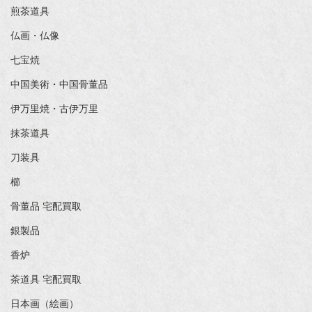
煎茶道具
仏画・仏像
七宝焼
中国美術・中国骨董品
伊万里焼・古伊万里
抹茶道具
刀装具
櫛
骨董品 宅配買取
銀製品
香炉
茶道具 宅配買取
日本画（絵画）