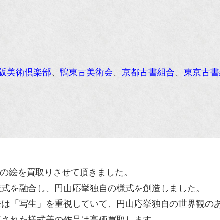
阪美術倶楽部
、
鴨東古美術会
、
京都古書組合
、
東京古書
様な花の絵を買取りさせて頂きました。
様式を融合し、円山応挙独自の様式を創造しました。
挙は「写生」を重視していて、円山応挙独自の世界観の
練された様式美の作品は高価買取します。