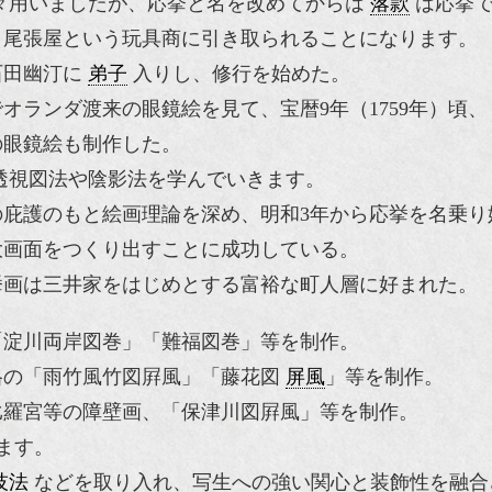
々用いましたが、応挙と名を改めてからは
落款
は応挙で
、尾張屋という玩具商に引き取られることになります。
石田幽汀に
弟子
入りし、修行を始めた。
オランダ渡来の眼鏡絵を見て、宝暦9年（1759年）頃
の眼鏡絵も制作した。
透視図法や陰影法を学んでいきます。
の庇護のもと絵画理論を深め、明和3年から応挙を名乗り
大画面をつくり出すことに成功している。
挙画は三井家をはじめとする富裕な町人層に好まれた。
「淀川両岸図巻」「難福図巻」等を制作。
格の「雨竹風竹図屛風」「藤花図
屏風
」等を制作。
比羅宮等の障壁画、「保津川図屛風」等を制作。
ます。
技法
などを取り入れ、写生への強い関心と装飾性を融合