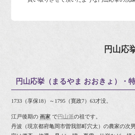
円山応
円山応挙（まるやま おおきょ）・
1733（享保18）～1795（寛政7）63才没。
江戸後期の
画家
で
円山派
の祖です。
丹波（現京都府亀岡市曽我部町穴太）の農家の次