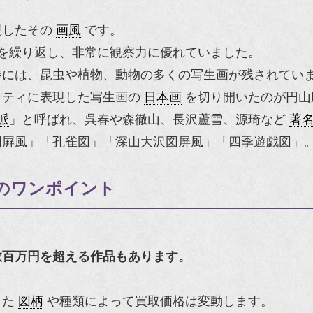
視したその
画風
です。
を繰り返し、非常に観察力に優れていました。
巻には、昆虫や植物、動物の多くの写生画が残されてい
リティに表現した写生画の
日本画
を切り開いたのが円山
派
」と呼ばれ、呉春や森徹山、長沢蘆雪、源琦など
著
図屛風」「孔雀図」「深山大沢図屏風」「四季遊戯図」
のワンポイント
数百万円を超える作品もあります。
また
図柄
や種類によって買取価格は変動します。