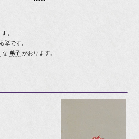
ます。
応挙です。
名
な
弟子
がおります。
。