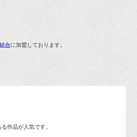
組合
に加盟しております。
ある作品が人気です。