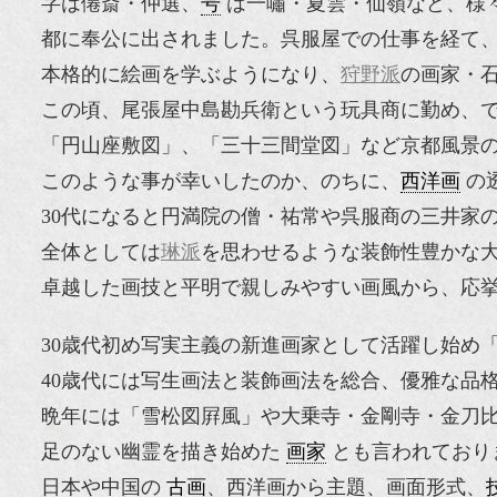
字は僊斎・仲選、
号
は一嘯・夏雲・仙嶺など、様
都に奉公に出されました。呉服屋での仕事を経て
本格的に絵画を学ぶようになり、
狩野派
の画家・
この頃、尾張屋中島勘兵衛という玩具商に勤め、で
「円山座敷図」、「三十三間堂図」など京都風景
このような事が幸いしたのか、のちに、
西洋画
の
30代になると円満院の僧・祐常や呉服商の三井家
全体としては
琳派
を思わせるような装飾性豊かな
卓越した画技と平明で親しみやすい画風から、応
30歳代初め写実主義の新進画家として活躍し始め
40歳代には写生画法と装飾画法を総合、優雅な品
晩年には「雪松図屛風」や大乗寺・金剛寺・金刀
足のない幽霊を描き始めた
画家
とも言われており
日本や中国の
古画
、西洋画から主題、画面形式、