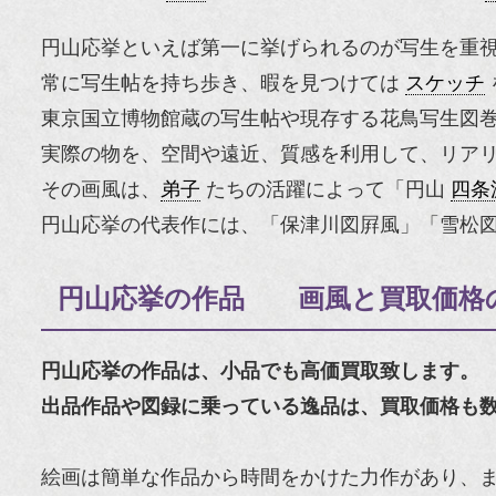
円山応挙といえば第一に挙げられるのが写生を重
常に写生帖を持ち歩き、暇を見つけては
スケッチ
東京国立博物館蔵の写生帖や現存する花鳥写生図
実際の物を、空間や遠近、質感を利用して、リア
その画風は、
弟子
たちの活躍によって「円山
四条
円山応挙の代表作には、「保津川図屛風」「雪松
円山応挙の作品 画風と買取価格
円山応挙の作品は、小品でも高価買取致します。
出品作品や図録に乗っている逸品は、買取価格も
絵画は簡単な作品から時間をかけた力作があり、