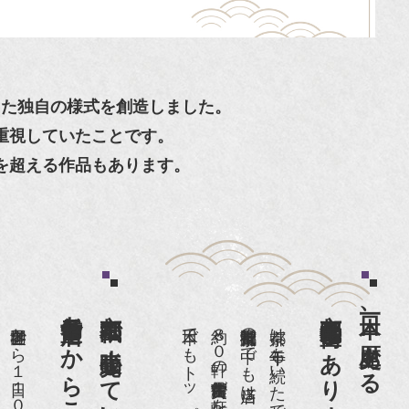
した独自の様式を創造しました。
重視していたことです。
を超える作品もあります。
京都祇園で小売販売している
京都祇園骨董街にあります。
日本一、歴史ある
約８０軒の古美術骨董商が軒を連ねる、
京都は千年も続いた都です。