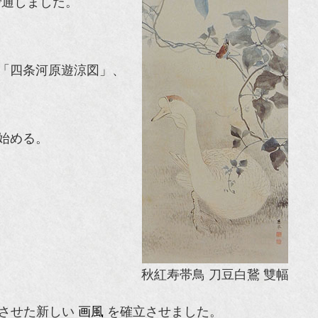
通しました。
、「四条河原遊涼図」、
始める。
秋紅寿帯鳥 刀豆白鵞 雙幅
させた新しい
画風
を確立させました。