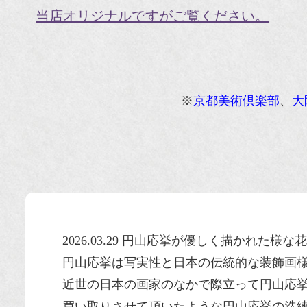
当店オリジナルですがご覧ください。
※
京都美術倶楽部
、
大
2026.03.29 円山応挙が優しく描かれた
円山応挙は写実性と日本の伝統的な装飾画
近世の日本の画家のなかで際立って円山応
買い取りさせて頂いたような円山応挙の洗