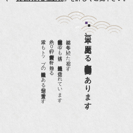
紹介頂きました。
『和楽』7月号 樋口可南子さんがお店へ！！
『婦人画報』2012年5月号
日本一、歴史ある
『樋口可南子の古寺散歩』（5月17日発行）
日本でもトップの祇園骨董街にある老舗の骨董店です。
約８０軒の古美術骨董商が軒を連ねる、
京都祇園骨董街の中でも当店は、歴史的保全地区に指定されています。
京都は千年も続いた都です。
NHK「趣味Do楽」とよた真帆さんご来店！【動
画】
京都祇園骨董街にあります。
NHK『美の壺』（4月24日放送）
『和楽』10月号
『Hanako 京都案内』
『FIGARO japon』12月号
『mr partner』2011年2月号
2009年11月 『週刊現代』2009年11月28日号