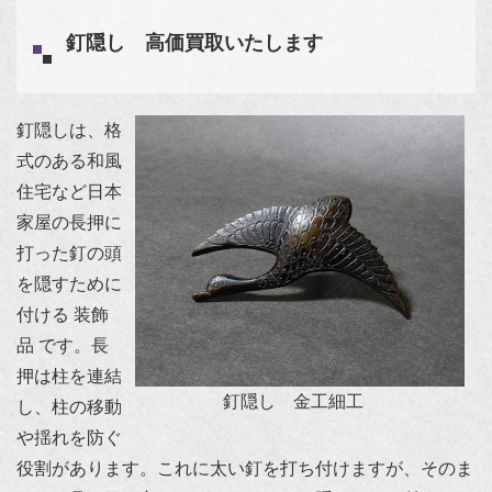
釘隠し 高価買取いたします
釘隠しは、格
式のある和風
住宅など日本
家屋の長押に
打った釘の頭
を隠すために
付ける 装飾
品 です。長
押は柱を連結
釘隠し 金工細工
し、柱の移動
や揺れを防ぐ
役割があります。これに太い釘を打ち付けますが、そのま