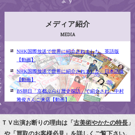
ください
メディア紹介
MEDIA
NHK国際放送で世界に紹介されました。英語版
【動画】
NHK国際放送で世界に紹介されました。日本語版
【動画】
BS朝日「京都ぶらり歴史探訪」で紹介され、中村
雅俊さんご来店【動画】
NHK京いちにち「京のええとこ連れてって」取材
【動画】
ＴＶ出演お断りの理由は「
古美術やかたの特長
」
『京都新聞』とKBS京都で鴨東まちなか美術館を
や「
買取のお客様必見
」を詳しくご覧下さい。