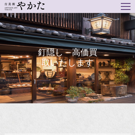
釘隠し 高価買
取いたします