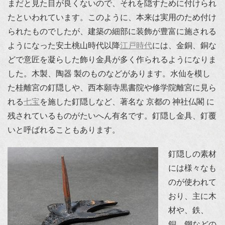
まだと見た目が良くないので、それを隠すために付けられ
たといわれています。このように、本来は実用のため付け
られたものでしたが、建築の細部に装飾が豊富に施される
ようになった安土桃山時代以降
江戸時代
には、金銅、銅な
どで意匠を凝らした飾り金具が多く作られるようになりま
した。木製、陶器 製のものなどがあります。水仙を模し
た桂離宮の釘隠しや、西本願寺黒書院や修学院離宮に見ら
れる
七宝
を施した釘隠しなど、著名な 京都の 神社仏閣 に
残されているものがたいへん有名です。釘隠し金具、釘覆
いと呼ばれることもあります。
釘隠しの素材
には様々なも
のが使われて
おり、主に木
材や、鉄、
銅、鋼などの