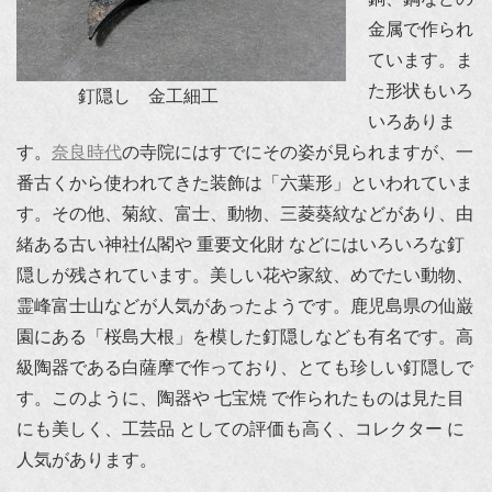
金属で作られ
ています。ま
た形状もいろ
釘隠し 金工細工
いろありま
す。
奈良時代
の寺院にはすでにその姿が見られますが、一
番古くから使われてきた装飾は「六葉形」といわれていま
す。その他、菊紋、富士、動物、三菱葵紋などがあり、由
緒ある古い神社仏閣や 重要文化財 などにはいろいろな釘
隠しが残されています。美しい花や家紋、めでたい動物、
霊峰富士山などが人気があったようです。鹿児島県の仙巌
園にある「桜島大根」を模した釘隠しなども有名です。高
級陶器である白薩摩で作っており、とても珍しい釘隠しで
す。このように、陶器や 七宝焼 で作られたものは見た目
にも美しく、工芸品 としての評価も高く、コレクター に
人気があります。