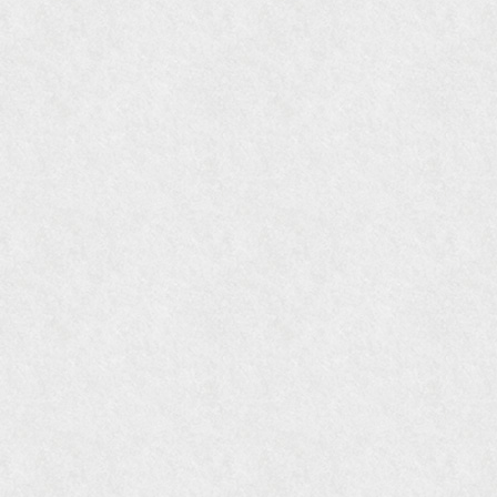
オレンジページムック『インテリア』No.23
『MORE』12月号
『花時間』7月号
『東京育ちの京都案内』麻生圭子著 文芸春秋刊
『私のアンティーク』