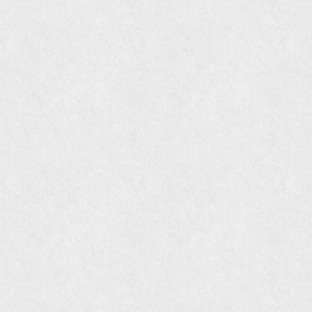
『Hanako WEST』4月号
『骨董古美術の愉しみ方』（4月16日発行）
『近代盆栽』9月号
『Hanako WEST』11月号
『ORANGE travel』2006年 SUMMER
『婦人画報』2004年9月号
国際交流サービス協会に2017年6月７日紹介頂き
ました。
『Grazia』6月号
『VISIO ビジオ・モノ』5月号
『Hanako WEST』4月号
『gli』11月号