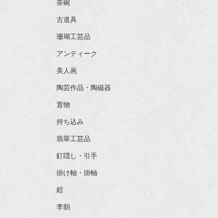
茶碗
古道具
珊瑚工芸品
アンティーク
美人画
陶芸作品・陶磁器
置物
持ち込み
翡翠工芸品
釘隠し・引手
掛け軸・掛軸
鎧
李朝