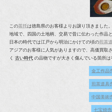
この
茶托
は徳島県のお客様よりお譲り頂きました
地域で、四国の土地柄、交易で昔に伝わった作品
日本の時代では江戸から明治にかけての頃の
煎茶
アジアのお客様に人気がありますので、高価買取
く
古い時代
の品物ですが大きく傷んでいる箇所は
金工作品
煎茶道具
中国美術
七宝焼売