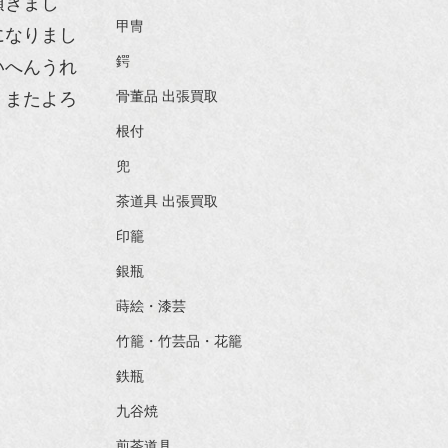
頂きまし
甲冑
になりまし
鍔
いへんうれ
。またよろ
骨董品 出張買取
根付
兜
茶道具 出張買取
印籠
銀瓶
蒔絵・漆芸
竹籠・竹芸品・花籠
鉄瓶
九谷焼
煎茶道具