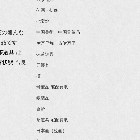
仏画・仏像
七宝焼
茶の盛んな
中国美術・中国骨董品
品です。
伊万里焼・古伊万里
茶道具
は
抹茶道具
存状態
も良
刀装具
櫛
骨董品 宅配買取
銀製品
香炉
茶道具 宅配買取
日本画（絵画）