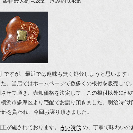
 縦幅最大約 4.2cm 厚み約 0.4cm
付
ですが、最近では趣味も無く処分しようと思います」
した。当店ではホームページで数多くの根付を販売して
明させて頂き、売却価格を決定して、この根付以外に他
横浜市多摩区より宅配でお譲り頂きました。明治時代頃
一部を貰われ、今回お譲り頂きました。
細工
が施されております。
古い時代
の、丁寧で味わいの