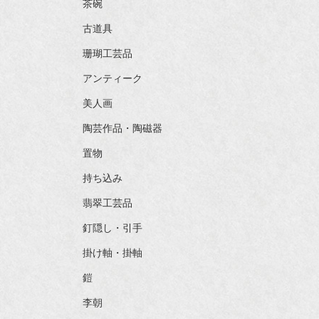
茶碗
古道具
珊瑚工芸品
アンティーク
美人画
陶芸作品・陶磁器
置物
持ち込み
翡翠工芸品
釘隠し・引手
掛け軸・掛軸
鎧
李朝