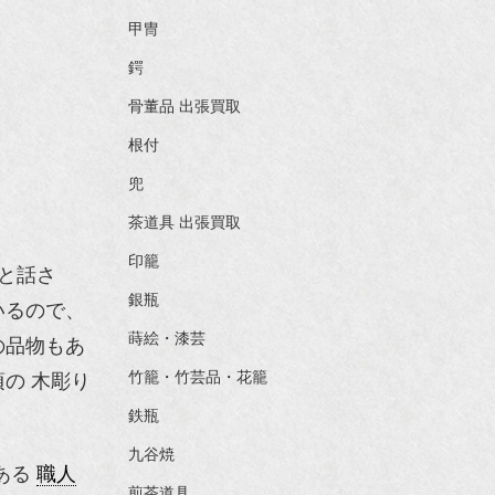
甲冑
鍔
骨董品 出張買取
根付
兜
茶道具 出張買取
印籠
と話さ
銀瓶
いるので、
蒔絵・漆芸
の品物もあ
竹籠・竹芸品・花籠
の 木彫り
鉄瓶
九谷焼
ある
職人
煎茶道具