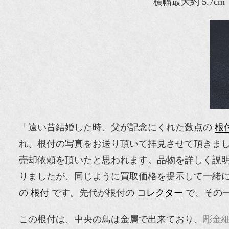
横幅最大約 5.7cm
「遠い昔結婚した時、父が記念にくれた数点の
根
れ、根付の写真をお送り頂いて拝見させて頂きま
売却依頼を頂いたと思われます。品物を詳しく説
りましたが、同じように買取価格を提示して一緒に
の
根付
です。先代が根付の
コレクター
で、その
この根付は、中央の鳥は金属で出来ており、
彫金