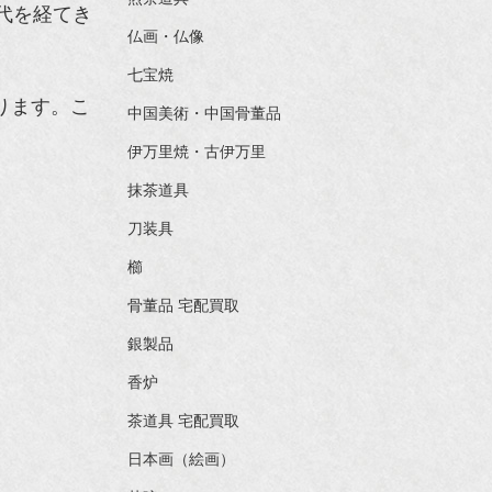
代を経てき
仏画・仏像
七宝焼
ります。こ
中国美術・中国骨董品
伊万里焼・古伊万里
抹茶道具
刀装具
櫛
骨董品 宅配買取
銀製品
香炉
茶道具 宅配買取
日本画（絵画）