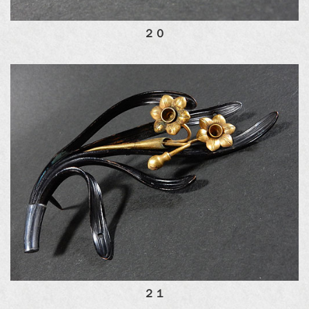
２０
２１