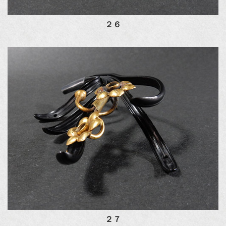
２６
２７