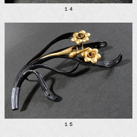
１４
１５