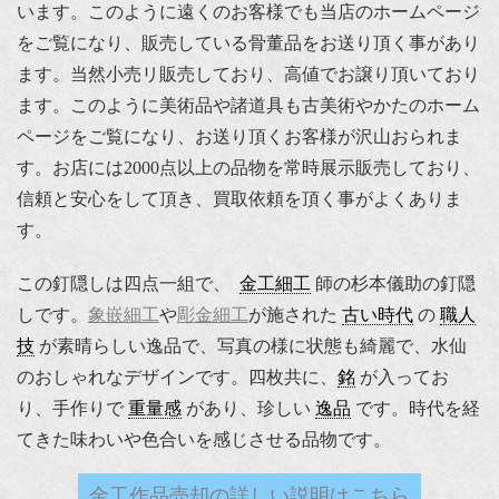
います。このように遠くのお客様でも当店のホームページ
をご覧になり、販売している骨董品をお送り頂く事があり
ます。当然小売リ販売しており、高値でお譲り頂いており
ます。このように美術品や諸道具も古美術やかたのホーム
ページをご覧になり、お送り頂くお客様が沢山おられま
す。お店には2000点以上の品物を常時展示販売しており、
信頼と安心をして頂き、買取依頼を頂く事がよくありま
す。
この釘隠しは四点一組で、
金工細工
師の杉本儀助の釘隠
しです。
象嵌細工
や
彫金細工
が施された
古い時代
の
職人
技
が素晴らしい逸品で、写真の様に状態も綺麗で、水仙
のおしゃれなデザインです。四枚共に、
銘
が入ってお
り、手作りで
重量感
があり、珍しい
逸品
です。時代を経
てきた味わいや色合いを感じさせる品物です。
金工作品売却の詳しい説明はこちら