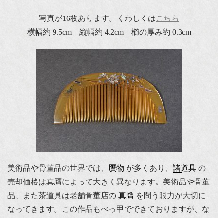
写真が16枚あります。くわしくは
こちら
横幅約 9.5cm 縦幅約 4.2cm 櫛の厚み約 0.3cm
美術品や骨董品の世界では、
贋物
が多くあり、
諸道具
の
売却価格は真贋によって大きく異なります。美術品や骨董
品、また茶道具は老舗骨董店の
真贋
を問う眼力が大切に
なってきます。この作品もべっ甲でできておりますが、な