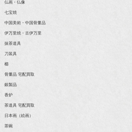
仏画・仏像
七宝焼
中国美術・中国骨董品
伊万里焼・古伊万里
抹茶道具
刀装具
櫛
骨董品 宅配買取
銀製品
香炉
茶道具 宅配買取
日本画（絵画）
茶碗