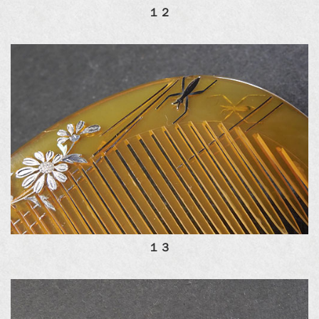
１２
１３