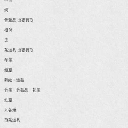
甲冑
鍔
骨董品 出張買取
根付
兜
茶道具 出張買取
印籠
銀瓶
蒔絵・漆芸
竹籠・竹芸品・花籠
鉄瓶
九谷焼
煎茶道具