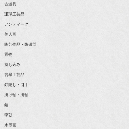
古道具
珊瑚工芸品
アンティーク
美人画
陶芸作品・陶磁器
置物
持ち込み
翡翠工芸品
釘隠し・引手
掛け軸・掛軸
鎧
李朝
水墨画