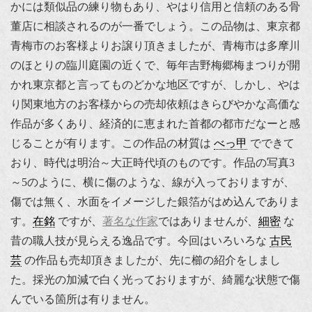
かには類似品の練り物もあり、やはり信用と信頼のある骨
董店に相談されるのが一番でしょう。この品物は、東京都
青梅市のお客様よりお譲り頂きましたが、青梅市は多摩川
のほとりの臨川庭園の近くで、毎年吉野梅郷梅まつりが開
かれ東京都と言ってものどかな地区ですが、しかし、やは
り関東地方のお客様からの売却依頼はきらびやかな高価な
作品が多くあり、経済的に恵まれた首都の都市だなーと感
じることが有ります。この作品の材質は
べっ甲
でできて
おり、時代は明治～大正時代頃のものです。作品の写真3
～5のように、横に傷のような、線が入っておりますが、
傷では無く、水面をイメージした銀箔がはめ込んでありま
す。
在銘
ですが、
著名な作家
ではありませんが、
細密
な
昔の職人技が見らえる逸品です。今回はいろいろな
古民
芸
の作品も売却頂きましたが、先に櫛の紹介をしまし
た。採光の加減で白く光っておりますが、綺麗な状態で傷
んでいる箇所は有りません。