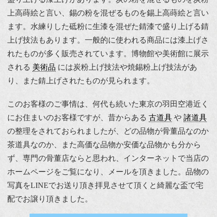
上高蒔絵と言い、錫の粉を混ぜるものを錫上高蒔絵と言い
ます。水練りした砥粉に生漆を混ぜた錆漆で盛り上げる錆
上げ技法もあります。一般的に使われる商品には漆上げさ
れたものが多く販売されています。博物館や美術館に展示
される
美術品
には炭粉上げ技法や焼錫粉上げ技法があ
り、また錆上げされたものが見られます。
このお客様のご事情は、何代も続いた東京の羽田空港近く
にお住まいのお客様ですが、昔からある
古道具
や
諸道具
の整理をされておられましたが、どの品物が骨董品なのか
茶道具なのか、また高価な品物か安価な品物かも分から
ず、専門の骨董店ならと思われ、インターネットで当店の
ホームページをご覧になり、メールを頂きました。品物の
写真をLINEでお送り頂き拝見させて頂くと綺麗な盃で宅
配でお譲り頂きました。