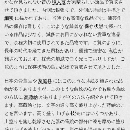
かなか見られない昔の
職人技
が素晴らしい逸品で買取さ
せて頂きました。内側は銀張りで、外側の
蒔絵
は手描きで
細密
に描かれており、当時でも高価な逸品です。漆芸作
品の保存は難しく、このような綺麗な
保存状態
で残って
いる作品は少なく、滅多にお目にかかれない貴重な逸品
で、余程大切に使用されてきた品物です。ご覧のように、
長年の時代を経てきた風格があり、優雅で細密な
蒔絵
が
施されておます。採光の加減で白く光っておりますが、ご
覧のように保存状態の良い品物で買取させて頂きました。
日本の
骨董品
や
茶道具
にはこのような蒔絵を施された品
物が多くありますが、このような蒔絵のなかでも違う蒔絵
の方法に
高蒔絵
がありますがその方法を紹介させて頂き
ます。高蒔絵とは、文字の通り高く盛り上がった蒔絵のこ
とを言います。高く盛り上げる
技法
にはいくつかあり、
上塗りを施し乾燥させた器の蒔絵の部分に漆を厚めに塗り
盛り上げる漆上げがあります。炭の粉を混ぜるものを炭粉