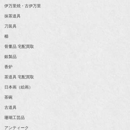
伊万里焼・古伊万里
抹茶道具
刀装具
櫛
骨董品 宅配買取
銀製品
香炉
茶道具 宅配買取
日本画（絵画）
茶碗
古道具
珊瑚工芸品
アンティーク