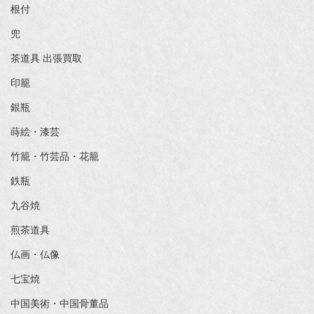
根付
兜
茶道具 出張買取
印籠
銀瓶
蒔絵・漆芸
竹籠・竹芸品・花籠
鉄瓶
九谷焼
煎茶道具
仏画・仏像
七宝焼
中国美術・中国骨董品