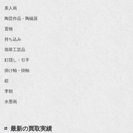
美人画
陶芸作品・陶磁器
置物
持ち込み
翡翠工芸品
釘隠し・引手
掛け軸・掛軸
鎧
李朝
水墨画
最新の買取実績