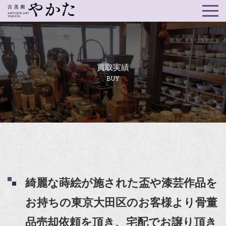
買取実績
BUY
綺麗な蒔絵が施された盃や漆芸作品を
お持ちの東京大田区のお客様より骨董
品売却依頼を頂き、宅配でお譲り頂き