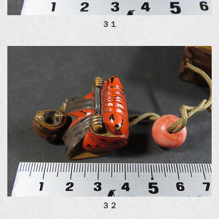
３１
３２