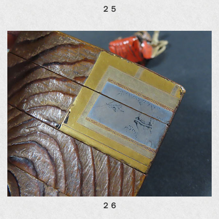
２５
２６