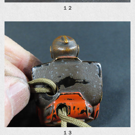
１２
１３