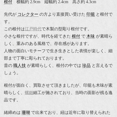
根付
横幅約 2.9cm 縦幅約 2.4cm 高さ約 4.3cm
先代が
コレクター
の方より直接買い受けた
印籠
と根付で
す。
この根付は
江戸時代
で木製の型彫り根付です。
小さな根付ですが、時代を経てきた
根付
で
木味
が素晴ら
しく、重みのある風格で、存在感があります。
人物の面白いモチーフで生き生きとした表情が楽しく、細
部まで丁寧に彫られております。
昔の
職人技
が素晴らしく、根付の中では
珍品
と言えるで
しょう。
根付が面白く、買取させて頂きましたが、印籠も木味が素
晴らしく、
螺鈿
細工が施されており、当時の面影が残る逸
品です。
緒締めは
珊瑚
で出来ており、紐は近年に取り替えられた