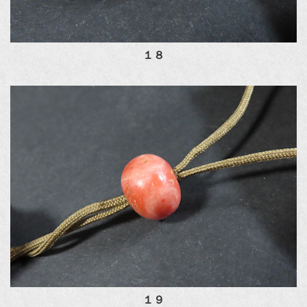
１８
１９