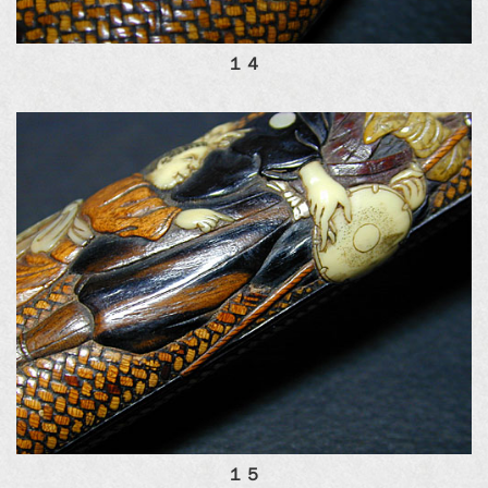
１４
１５