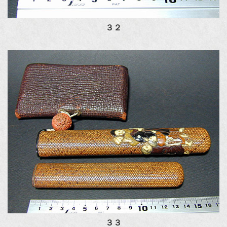
３２
３３