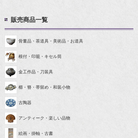
販売商品一覧
骨董品・茶道具・美術品・お道具
根付・印籠・キセル筒
金工作品・刀装具
櫛・簪・帯留め・和装小物
古陶器
アンティーク・楽しい品物
絵画・掛軸・古書