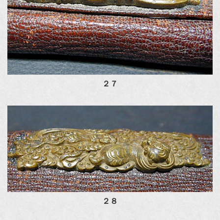
２７
２８