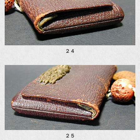
２４
２５