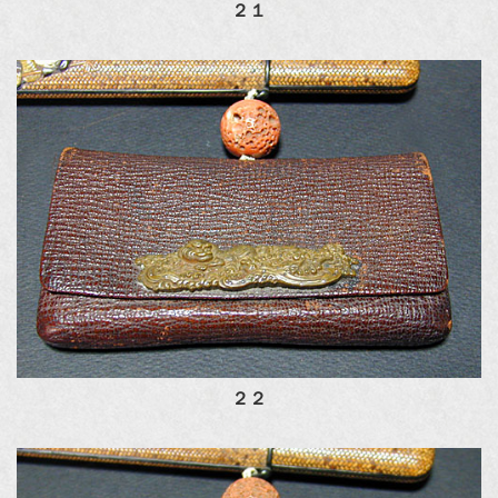
２１
２２