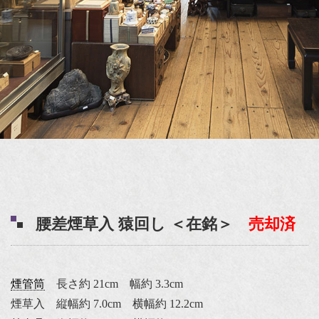
腰差煙草入 猿回し ＜在銘＞
売却済
煙管筒
長さ約 21cm 幅約 3.3cm
煙草入 縦幅約 7.0cm 横幅約 12.2cm