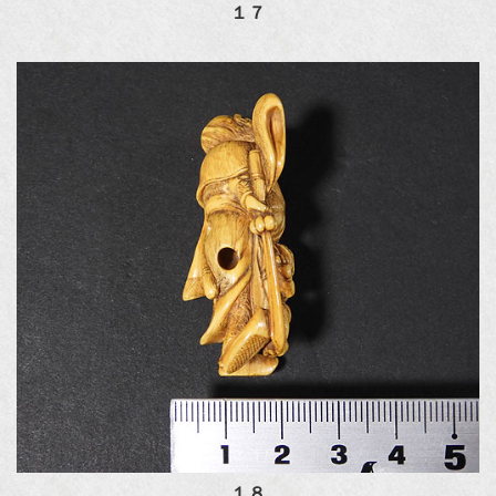
１７
１８