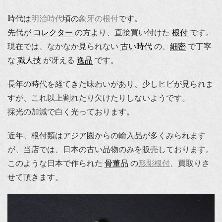
時代は
明治時代
頃の
象牙の根付
です。
先代が
コレクター
の方より、直接買い付けた
根付
です。
現在では、なかなか見られない
古い時代
の、
細密
で丁寧
な
職人技
が冴える
逸品
です。
長年の時代を経てきた味わいがあり、少しヒビが見られま
すが、これ以上割れたり欠けたりしないようです。
採光の加減で白く光っております。
近年、根付類はアジア圏からの輸入品が多くみられます
が、当店では、日本の古い品物のみを販売しております。
このような日本で作られた
骨董品
の
形彫根付
、買取りさ
せて頂きます。