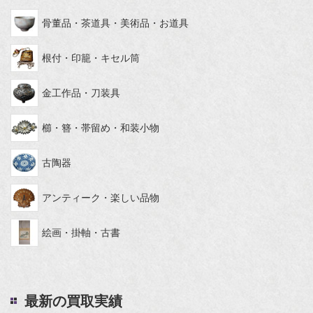
骨董品・茶道具・美術品・お道具
根付・印籠・キセル筒
金工作品・刀装具
櫛・簪・帯留め・和装小物
古陶器
アンティーク・楽しい品物
絵画・掛軸・古書
最新の買取実績