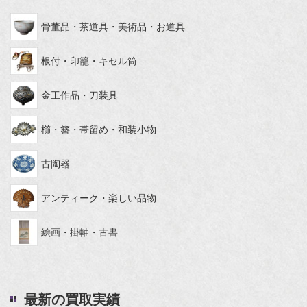
骨董品・茶道具・美術品・お道具
根付・印籠・キセル筒
金工作品・刀装具
櫛・簪・帯留め・和装小物
古陶器
アンティーク・楽しい品物
絵画・掛軸・古書
最新の買取実績