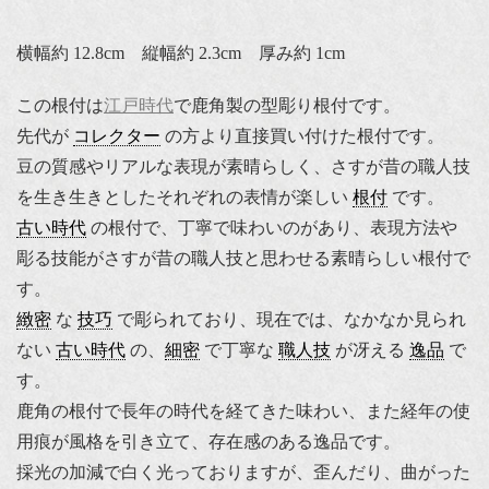
横幅約 12.8cm 縦幅約 2.3cm 厚み約 1cm
この根付は
江戸時代
で鹿角製の型彫り根付です。
先代が
コレクター
の方より直接買い付けた根付です。
豆の質感やリアルな表現が素晴らしく、さすが昔の職人技
を生き生きとしたそれぞれの表情が楽しい
根付
です。
古い時代
の根付で、丁寧で味わいのがあり、表現方法や
彫る技能がさすが昔の職人技と思わせる素晴らしい根付で
す。
緻密
な
技巧
で彫られており、現在では、なかなか見られ
ない
古い時代
の、
細密
で丁寧な
職人技
が冴える
逸品
で
す。
鹿角の根付で長年の時代を経てきた味わい、また経年の使
用痕が風格を引き立て、存在感のある逸品です。
採光の加減で白く光っておりますが、歪んだり、曲がった