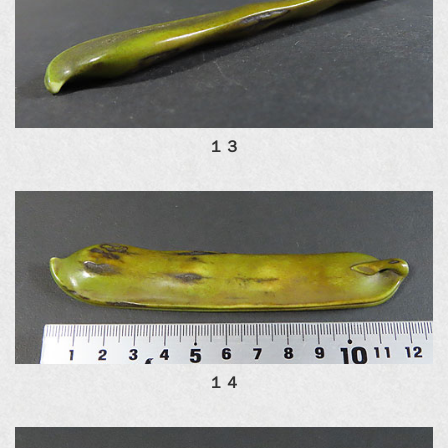
１３
１４