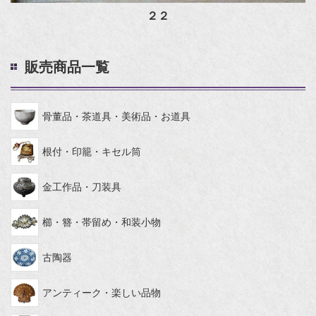
２２
販売商品一覧
骨董品・茶道具・美術品・お道具
根付・印籠・キセル筒
金工作品・刀装具
櫛・簪・帯留め・和装小物
古陶器
アンティーク・楽しい品物