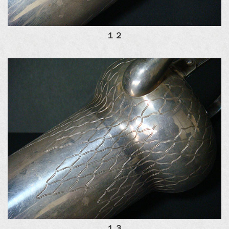
１２
１３