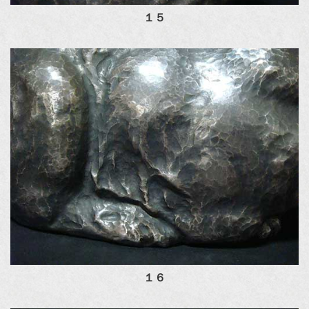
１５
１６