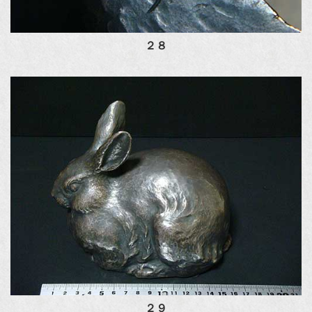
２８
２９