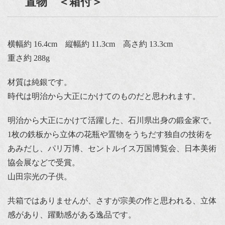
置物 ＜箱付＞
横幅約 16.4cm 縦幅約 11.3cm 高さ約 13.3cm
重さ約 288g
材質は純銀です。
時代は明治から大正にかけてのものだと思われます。
明治から大正にかけて活躍した、石川県出身の鍛金家で。
1枚の鉄板から立体の花瓶や置物をうちだす独自の技術を
あみだし、パリ万博、セントルイス万国博覧会、日本美術
協会展などで受賞。
山田宗光の子供。
共箱ではありませんが、さすが宗美の作と思われる、立体
感があり、躍動感がある逸品です。