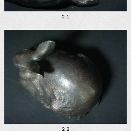
２１
２２