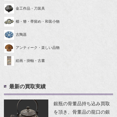
金工作品・刀装具
櫛・簪・帯留め・和装小物
古陶器
アンティーク・楽しい品物
絵画・掛軸・古書
最新の買取実績
銀瓶の骨董品持ち込み買取
を頂き、骨董品の龍口の銀