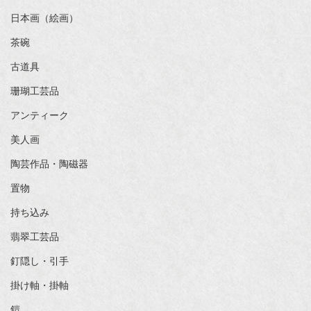
日本画（絵画）
茶碗
古道具
珊瑚工芸品
アンティーク
美人画
陶芸作品・陶磁器
置物
持ち込み
翡翠工芸品
釘隠し・引手
掛け軸・掛軸
鎧