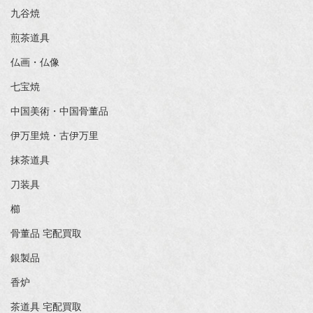
九谷焼
煎茶道具
仏画・仏像
七宝焼
中国美術・中国骨董品
伊万里焼・古伊万里
抹茶道具
刀装具
櫛
骨董品 宅配買取
銀製品
香炉
茶道具 宅配買取