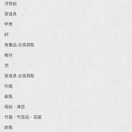
浮世絵
茶道具
甲冑
鍔
骨董品 出張買取
根付
兜
茶道具 出張買取
印籠
銀瓶
蒔絵・漆芸
竹籠・竹芸品・花籠
鉄瓶