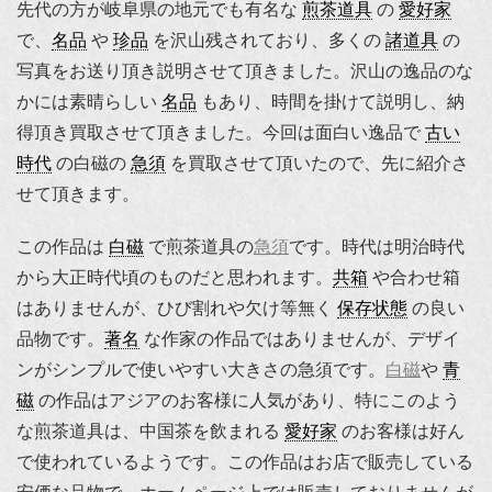
先代の方が岐阜県の地元でも有名な
煎茶道具
の
愛好家
で、
名品
や
珍品
を沢山残されており、多くの
諸道具
の
写真をお送り頂き説明させて頂きました。沢山の逸品のな
かには素晴らしい
名品
もあり、時間を掛けて説明し、納
得頂き買取させて頂きました。今回は面白い逸品で
古い
時代
の白磁の
急須
を買取させて頂いたので、先に紹介さ
せて頂きます。
この作品は
白磁
で煎茶道具の
急須
です。時代は明治時代
から大正時代頃のものだと思われます。
共箱
や合わせ箱
はありませんが、ひび割れや欠け等無く
保存状態
の良い
品物です。
著名
な作家の作品ではありませんが、デザイ
ンがシンプルで使いやすい大きさの急須です。
白磁
や
青
磁
の作品はアジアのお客様に人気があり、特にこのよう
な煎茶道具は、中国茶を飲まれる
愛好家
のお客様は好ん
で使われているようです。この作品はお店で販売している