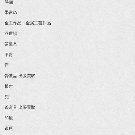
洋画
帯留め
金工作品・金属工芸作品
浮世絵
茶道具
甲冑
鍔
骨董品 出張買取
根付
兜
茶道具 出張買取
印籠
銀瓶