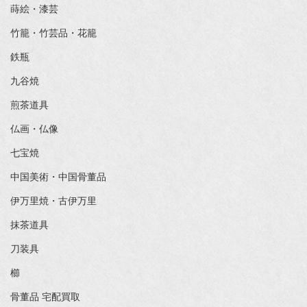
蒔絵・漆芸
竹籠・竹芸品・花籠
鉄瓶
九谷焼
煎茶道具
仏画・仏像
七宝焼
中国美術・中国骨董品
伊万里焼・古伊万里
抹茶道具
刀装具
櫛
骨董品 宅配買取