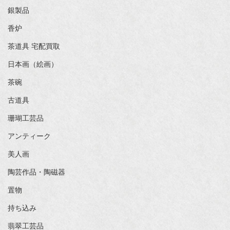
銀製品
香炉
茶道具 宅配買取
日本画（絵画）
茶碗
古道具
珊瑚工芸品
アンティーク
美人画
陶芸作品・陶磁器
置物
持ち込み
翡翠工芸品