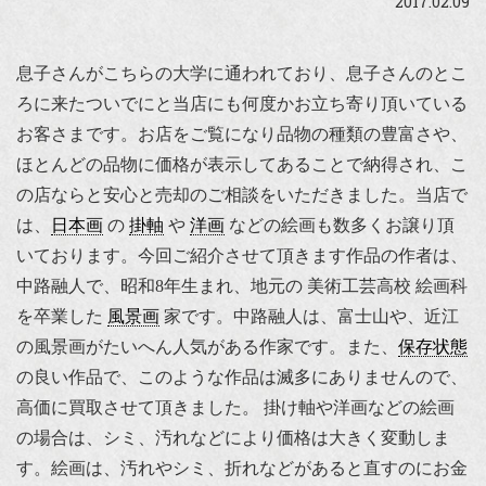
2017.02.09
息子さんがこちらの大学に通われており、息子さんのとこ
ろに来たついでにと当店にも何度かお立ち寄り頂いている
お客さまです。お店をご覧になり品物の種類の豊富さや、
ほとんどの品物に価格が表示してあることで納得され、こ
の店ならと安心と売却のご相談をいただきました。当店で
は、
日本画
の
掛軸
や
洋画
などの絵画も数多くお譲り頂
いております。今回ご紹介させて頂きます作品の作者は、
中路融人で、昭和8年生まれ、地元の 美術工芸高校 絵画科
を卒業した
風景画
家です。中路融人は、富士山や、近江
の風景画がたいへん人気がある作家です。また、
保存状態
の良い作品で、このような作品は滅多にありませんので、
高価に買取させて頂きました。 掛け軸や洋画などの絵画
の場合は、シミ、汚れなどにより価格は大きく変動しま
す。絵画は、汚れやシミ、折れなどがあると直すのにお金