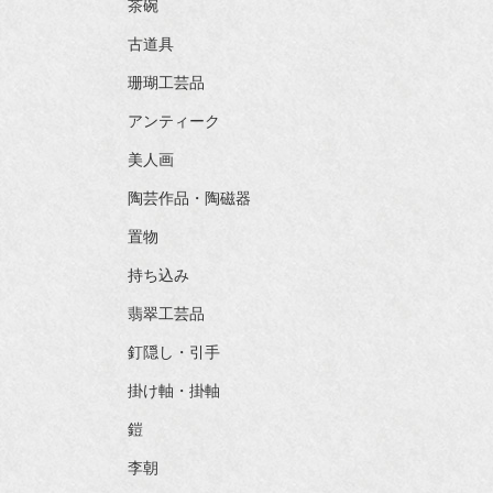
茶碗
古道具
珊瑚工芸品
アンティーク
美人画
陶芸作品・陶磁器
置物
持ち込み
翡翠工芸品
釘隠し・引手
掛け軸・掛軸
鎧
李朝