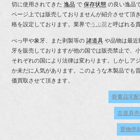
切に使用されてきた
逸品
で
保存状態
の良い逸品
ページ上では販売しておりませんが紹介させて頂
格を設定しております。業界で
うぶ荷
と呼ばれる
べっ甲や象牙、また剥製等の
諸道具
や品物は最近
牙を販売しておりますが他の国では販売禁止で、
それぞれの国により法律は変わります。しかしア
か未だに人気があります。このような木製品でも
価買取させて頂きます。
骨董品宅配
古道具売
置物売