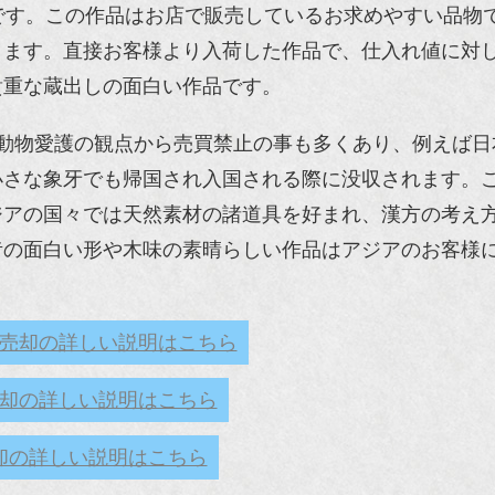
です。この作品はお店で販売しているお求めやすい品物
きます。直接お客様より入荷した作品で、仕入れ値に対
貴重な蔵出しの面白い作品です。
動物愛護の観点から売買禁止の事も多くあり、例えば日
小さな象牙でも帰国され入国される際に没収されます。
ジアの国々では天然素材の諸道具を好まれ、漢方の考え
昔の面白い形や木味の素晴らしい作品はアジアのお客様
売却の詳しい説明はこちら
却の詳しい説明はこちら
却の詳しい説明はこちら