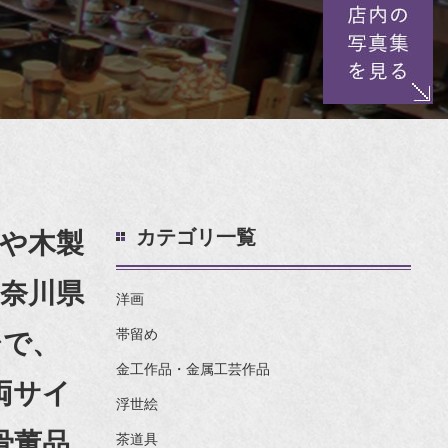
カテゴリ一覧
や木製
奈川県
洋画
帯留め
台で、
金工作品・金属工芸作品
両サイ
浮世絵
骨董品
茶道具