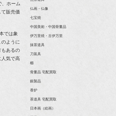
で、ホーム
仏画・仏像
して販売価
七宝焼
中国美術・中国骨董品
本では象
伊万里焼・古伊万里
このように
抹茶道具
方もあるの
刀装具
に人気で高
櫛
骨董品 宅配買取
銀製品
香炉
茶道具 宅配買取
日本画（絵画）