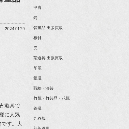
甲冑
鍔
骨董品 出張買取
2024.01.29
根付
兜
茶道具 出張買取
印籠
銀瓶
蒔絵・漆芸
竹籠・竹芸品・花籠
古道具で
鉄瓶
様に人気
九谷焼
物です。大
煎茶道具