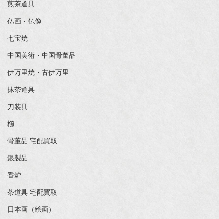
煎茶道具
仏画・仏像
七宝焼
中国美術・中国骨董品
伊万里焼・古伊万里
抹茶道具
刀装具
櫛
骨董品 宅配買取
銀製品
香炉
茶道具 宅配買取
日本画（絵画）