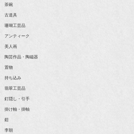
茶碗
古道具
珊瑚工芸品
アンティーク
美人画
陶芸作品・陶磁器
置物
持ち込み
翡翠工芸品
釘隠し・引手
掛け軸・掛軸
鎧
李朝