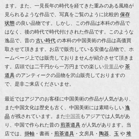
ます。また、一見長年の時代を経てきた重みのある風格が
見られるような作品で、写真をご覧のように比較的
保存
状態
の良い品物です。しかし、この作品は本科の作品で
はなく、後の時代で時代付けされた作品です。このような
逸品で、昔の
古い時代
の本科の中国美術の作品は高価買
取させて頂きます。お店で販売している安価な品物で、ホ
ームページ上では販売しておりませんが紹介させて頂きま
す。店頭では二千円から一万円までの楽しい
骨董品
や
茶
道具
のアンティークの品物を沢山販売しておりますの
で、是非ご来店くださいませ。
最近ではアジアのお客様に中国美術の作品が人気があり、
また中国文化は歴史も古く、中国美術には素晴らしい
逸
品
が残されています。また
中国茶
もアジアでは人気があ
り、中国で作られた昔の
煎茶道具
が人気があります。当
店では、
掛軸
・書画・
煎茶道具
・文房具・
陶器
、
玉
や
堆