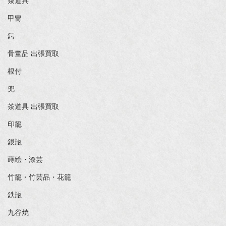
茶道具
甲冑
鍔
骨董品 出張買取
根付
兜
茶道具 出張買取
印籠
銀瓶
蒔絵・漆芸
竹籠・竹芸品・花籠
鉄瓶
九谷焼