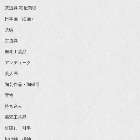
茶道具 宅配買取
日本画（絵画）
茶碗
古道具
珊瑚工芸品
アンティーク
美人画
陶芸作品・陶磁器
置物
持ち込み
翡翠工芸品
釘隠し・引手
掛け軸・掛軸