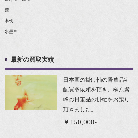
鎧
李朝
水墨画
最新の買取実績
日本画の掛け軸の骨董品宅
配買取依頼を頂き、榊原紫
峰の骨董品の掛軸をお譲り
頂きました。
￥150,000-