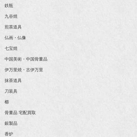
鉄瓶
九谷焼
煎茶道具
仏画・仏像
七宝焼
中国美術・中国骨董品
伊万里焼・古伊万里
抹茶道具
刀装具
櫛
骨董品 宅配買取
銀製品
香炉