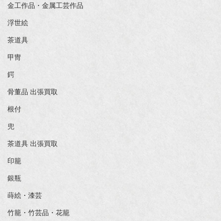
金工作品・金属工芸作品
浮世絵
茶道具
甲冑
鍔
骨董品 出張買取
根付
兜
茶道具 出張買取
印籠
銀瓶
蒔絵・漆芸
竹籠・竹芸品・花籠