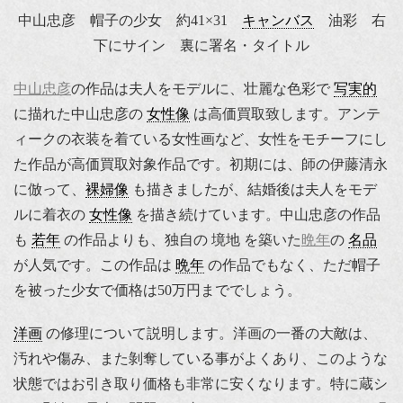
中山忠彦 帽子の少女 約41×31
キャンバス
油彩 右
下にサイン 裏に署名・タイトル
中山忠彦
の作品は夫人をモデルに、壮麗な色彩で
写実的
に描れた中山忠彦の
女性像
は高価買取致します。アンテ
ィークの衣装を着ている女性画など、女性をモチーフにし
た作品が高価買取対象作品です。初期には、師の伊藤清永
に倣って、
裸婦像
も描きましたが、結婚後は夫人をモデ
ルに着衣の
女性像
を描き続けています。中山忠彦の作品
も
若年
の作品よりも、独自の 境地 を築いた
晩年
の
名品
が人気です。この作品は
晩年
の作品でもなく、ただ帽子
を被った少女で価格は50万円まででしょう。
洋画
の修理について説明します。洋画の一番の大敵は、
汚れや傷み、また剝奪している事がよくあり、このような
状態ではお引き取り価格も非常に安くなります。特に蔵シ