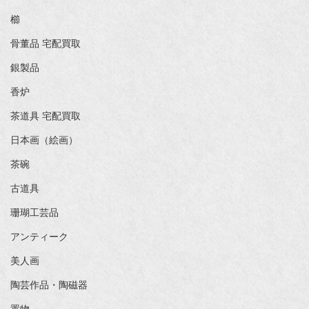
櫛
骨董品 宅配買取
銀製品
香炉
茶道具 宅配買取
日本画（絵画）
茶碗
古道具
珊瑚工芸品
アンティーク
美人画
陶芸作品・陶磁器