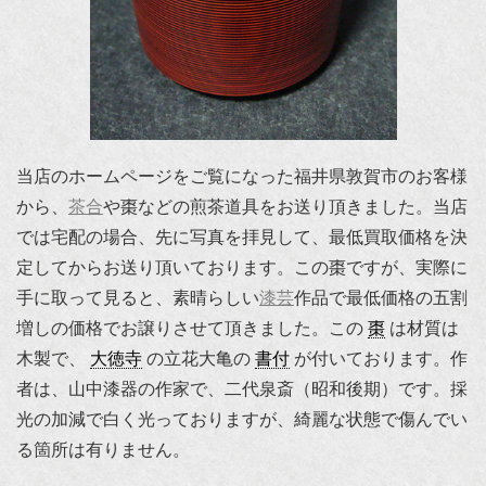
当店のホームページをご覧になった福井県敦賀市のお客様
から、
茶合
や棗などの煎茶道具をお送り頂きました。当店
では宅配の場合、先に写真を拝見して、最低買取価格を決
定してからお送り頂いております。この棗ですが、実際に
手に取って見ると、素晴らしい
漆芸
作品で最低価格の五割
増しの価格でお譲りさせて頂きました。この
棗
は材質は
木製で、
大徳寺
の立花大亀の
書付
が付いております。作
者は、山中漆器の作家で、二代泉斎（昭和後期）です。採
光の加減で白く光っておりますが、綺麗な状態で傷んでい
る箇所は有りません。