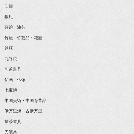
印籠
銀瓶
蒔絵・漆芸
竹籠・竹芸品・花籠
鉄瓶
九谷焼
煎茶道具
仏画・仏像
七宝焼
中国美術・中国骨董品
伊万里焼・古伊万里
抹茶道具
刀装具