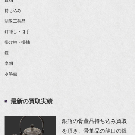
置物
持ち込み
翡翠工芸品
釘隠し・引手
掛け軸・掛軸
鎧
李朝
水墨画
最新の買取実績
銀瓶の骨董品持ち込み買取
を頂き、骨董品の龍口の銀