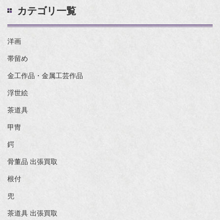
カテゴリ一覧
洋画
帯留め
金工作品・金属工芸作品
浮世絵
茶道具
甲冑
鍔
骨董品 出張買取
根付
兜
茶道具 出張買取