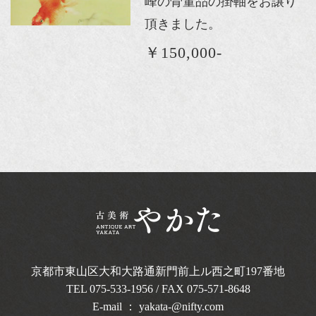
峰の骨董品の掛軸をお譲り
頂きました。
￥150,000-
京都市東山区大和大路通新門前上ル西之町
197番地
TEL
075-533-1956
/ FAX 075-571-8648
E-mail ：
yakata-@nifty.com