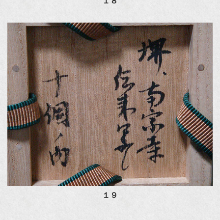
１８
１９