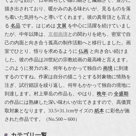
くよかな顔が、日本画らしい線の細さと繊細さで、豊かに
描き出されており、暖かみのある味わいが、見るものを落
ち着いた気持ちへと導いてくれます。彼の真骨頂とも言え
る
名品
です。はじめは
文展
を中心に活躍を続けていまし
たが、中年以降は、
京都画壇
との関わりを絶ち、密室で自
己の内面と向き合う孤高の制作活動へと移行しました。画
室でひとり、悟りを求めるように
仏画
と向き合い続けま
した。彼の作品は20世紀の宗教絵画の最高峰と言えます。
このように努力の末、何年もかかって独自の
画境
に到達
するのですね。作家は自分の描こうとする対象物に情熱を
注ぎ、試行錯誤を繰り返し、何年もかかって独自の境地に
到達します。村上華岳の作品も、やはり、
晩年
の
全盛期
の作品には熟練した深い味わいが出てきますので、高価買
取対象となります。33.5×31.1cmサイズの
紙本
に彩色が施
された作品です。（No.500～600）
カテゴリ一覧