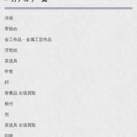
洋画
帯留め
金工作品・金属工芸作品
浮世絵
茶道具
甲冑
鍔
骨董品 出張買取
根付
兜
茶道具 出張買取
印籠