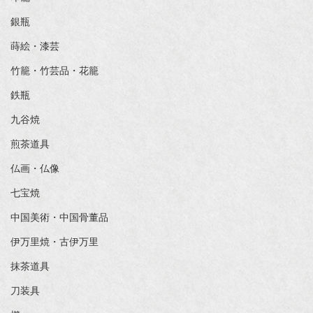
銀瓶
蒔絵・漆芸
竹籠・竹芸品・花籠
鉄瓶
九谷焼
煎茶道具
仏画・仏像
七宝焼
中国美術・中国骨董品
伊万里焼・古伊万里
抹茶道具
刀装具