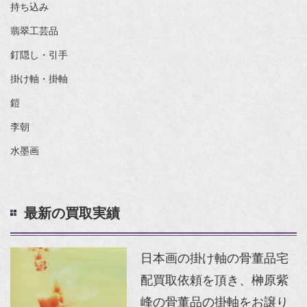
持ち込み
翡翠工芸品
釘隠し・引手
掛け軸・掛軸
鎧
李朝
水墨画
最新の買取実績
日本画の掛け軸の骨董品宅
配買取依頼を頂き、榊原紫
峰の骨董品の掛軸をお譲り