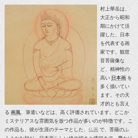
村上華岳は、
大正から昭和
期にかけて活
躍した、日本
を代表する画
家です。観世
音菩薩像な
ど、精神性の
高い
日本画
を
多く描いてい
ます。その天
才的とも言え
る
画風
、筆遣いなどは、高く評価されています。どこか
ミステリアスな雰囲気を放つ作品が多いのが特徴です。こ
の作品も、彼が生涯のテーマとした、
仏画
で、菩薩のふ