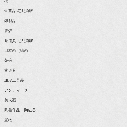
櫛
骨董品 宅配買取
銀製品
香炉
茶道具 宅配買取
日本画（絵画）
茶碗
古道具
珊瑚工芸品
アンティーク
美人画
陶芸作品・陶磁器
置物