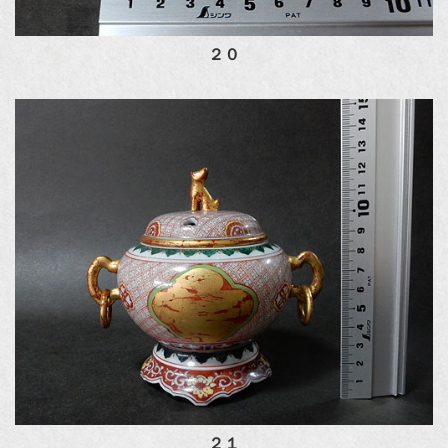
２０
２１