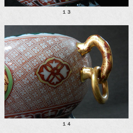
１３
１４