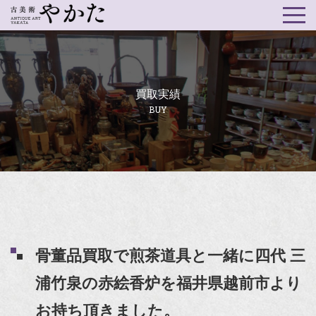
買取実績
BUY
骨董品買取で煎茶道具と一緒に四代 三
浦竹泉の赤絵香炉を福井県越前市より
お持ち頂きました。