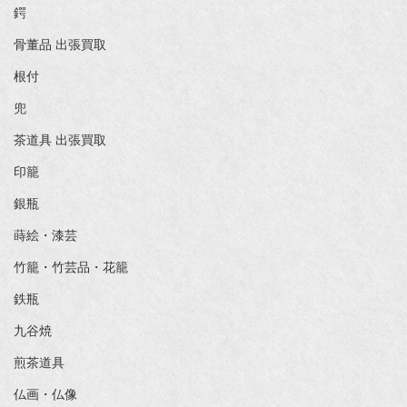
鍔
骨董品 出張買取
根付
兜
茶道具 出張買取
印籠
銀瓶
蒔絵・漆芸
竹籠・竹芸品・花籠
鉄瓶
九谷焼
煎茶道具
仏画・仏像