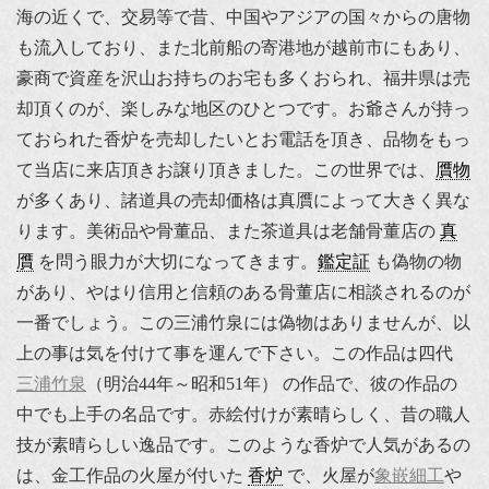
海の近くで、交易等で昔、中国やアジアの国々からの唐物
も流入しており、また北前船の寄港地が越前市にもあり、
豪商で資産を沢山お持ちのお宅も多くおられ、福井県は売
却頂くのが、楽しみな地区のひとつです。お爺さんが持っ
ておられた香炉を売却したいとお電話を頂き、品物をもっ
て当店に来店頂きお譲り頂きました。この世界では、
贋物
が多くあり、諸道具の売却価格は真贋によって大きく異な
ります。美術品や骨董品、また茶道具は老舗骨董店の
真
贋
を問う眼力が大切になってきます。
鑑定証
も偽物の物
があり、やはり信用と信頼のある骨董店に相談されるのが
一番でしょう。この三浦竹泉には偽物はありませんが、以
上の事は気を付けて事を運んで下さい。この作品は四代
三浦竹泉
（明治44年～昭和51年） の作品で、彼の作品の
中でも上手の名品です。赤絵付けが素晴らしく、昔の職人
技が素晴らしい逸品です。このような香炉で人気があるの
は、金工作品の火屋が付いた
香炉
で、火屋が
象嵌細工
や