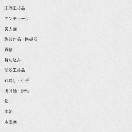
珊瑚工芸品
アンティーク
美人画
陶芸作品・陶磁器
置物
持ち込み
翡翠工芸品
釘隠し・引手
掛け軸・掛軸
鎧
李朝
水墨画