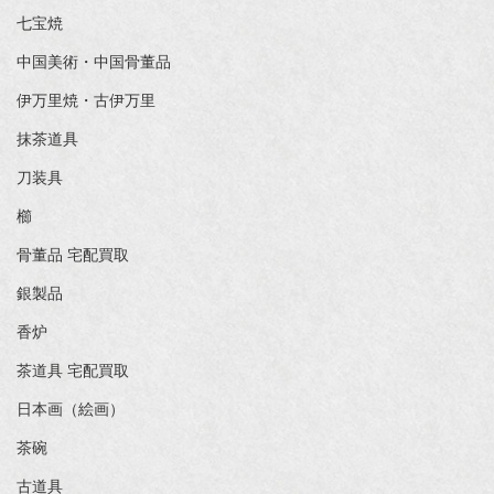
七宝焼
中国美術・中国骨董品
伊万里焼・古伊万里
抹茶道具
刀装具
櫛
骨董品 宅配買取
銀製品
香炉
茶道具 宅配買取
日本画（絵画）
茶碗
古道具