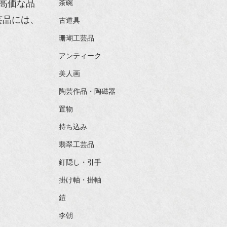
高価な品
茶碗
芸品には、
古道具
珊瑚工芸品
アンティーク
美人画
陶芸作品・陶磁器
置物
持ち込み
翡翠工芸品
釘隠し・引手
掛け軸・掛軸
鎧
李朝