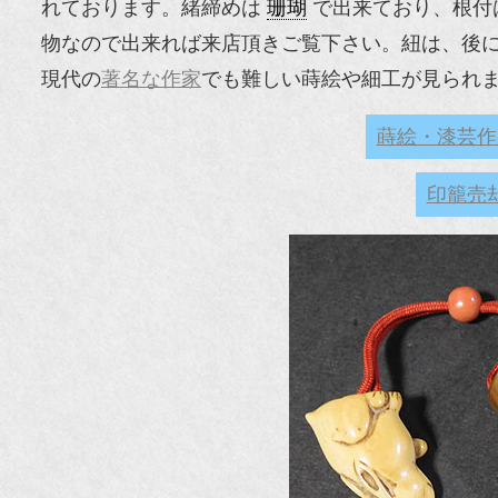
れております。緒締めは
珊瑚
で出来ており、根付
物なので出来れば来店頂きご覧下さい。紐は、後
現代の
著名な作家
でも難しい蒔絵や細工が見られ
蒔絵・漆芸作
印籠売