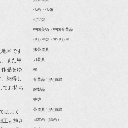
仏画・仏像
七宝焼
中国美術・中国骨董品
伊万里焼・古伊万里
抹茶道具
た地区です
具、また甲
刀装具
、作品をゆ
櫛
す。納得し
骨董品 宅配買取
してお持ち
銀製品
香炉
茶道具 宅配買取
てはよく
日本画（絵画）
細工も施さ