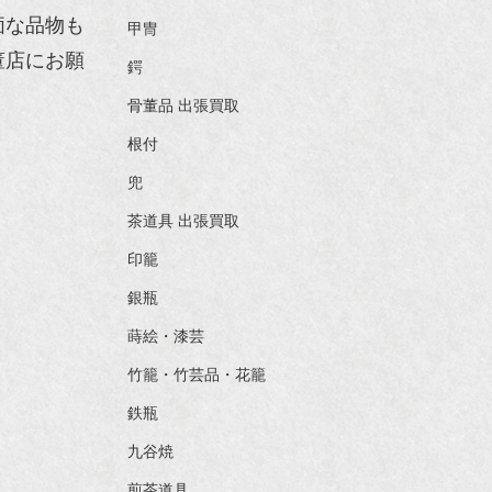
価な品物も
甲冑
董店にお願
鍔
骨董品 出張買取
根付
兜
茶道具 出張買取
印籠
銀瓶
蒔絵・漆芸
竹籠・竹芸品・花籠
鉄瓶
九谷焼
煎茶道具