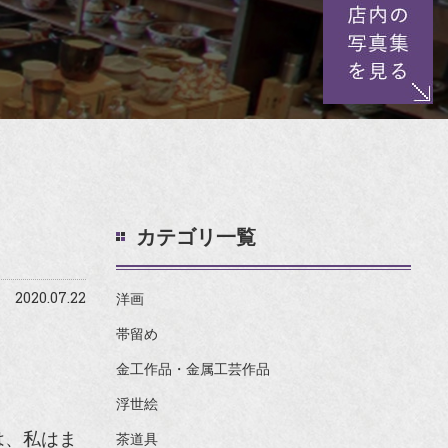
カテゴリ一覧
。
2020.07.22
洋画
帯留め
金工作品・金属工芸作品
浮世絵
は、私はま
茶道具