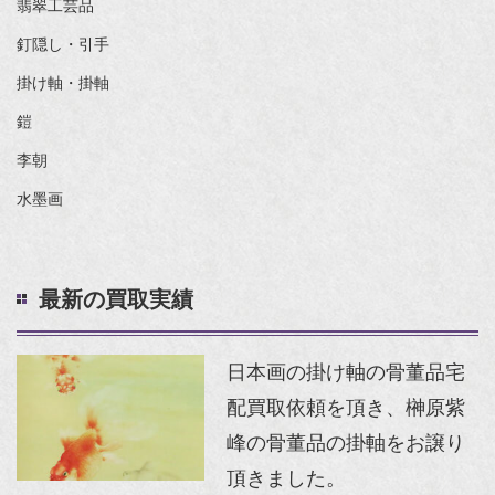
翡翠工芸品
釘隠し・引手
掛け軸・掛軸
鎧
李朝
水墨画
最新の買取実績
日本画の掛け軸の骨董品宅
配買取依頼を頂き、榊原紫
峰の骨董品の掛軸をお譲り
頂きました。