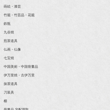
蒔絵・漆芸
竹籠・竹芸品・花籠
鉄瓶
九谷焼
煎茶道具
仏画・仏像
七宝焼
中国美術・中国骨董品
伊万里焼・古伊万里
抹茶道具
刀装具
櫛
骨董品 宅配買取