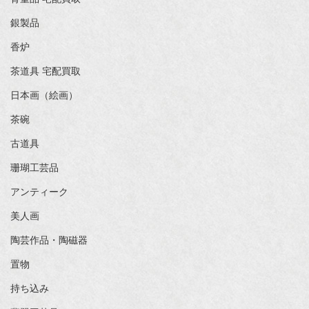
銀製品
香炉
茶道具 宅配買取
日本画（絵画）
茶碗
古道具
珊瑚工芸品
アンティーク
美人画
陶芸作品・陶磁器
置物
持ち込み