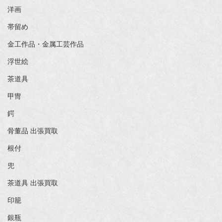
洋画
帯留め
金工作品・金属工芸作品
浮世絵
茶道具
甲冑
鍔
骨董品 出張買取
根付
兜
茶道具 出張買取
印籠
銀瓶