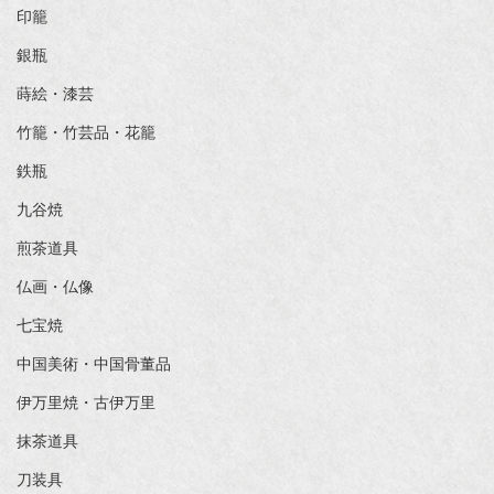
印籠
銀瓶
蒔絵・漆芸
竹籠・竹芸品・花籠
鉄瓶
九谷焼
煎茶道具
仏画・仏像
七宝焼
中国美術・中国骨董品
伊万里焼・古伊万里
抹茶道具
刀装具