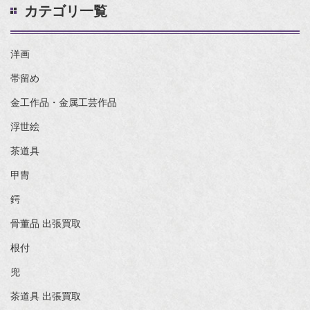
カテゴリ一覧
洋画
帯留め
金工作品・金属工芸作品
浮世絵
茶道具
甲冑
鍔
骨董品 出張買取
根付
兜
茶道具 出張買取