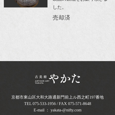
した。
売却済
京都市東山区大和大路通新門前上ル西之町
197番地
TEL
075-533-1956
/ FAX 075-571-8648
E-mail ：
yakata-@nifty.com