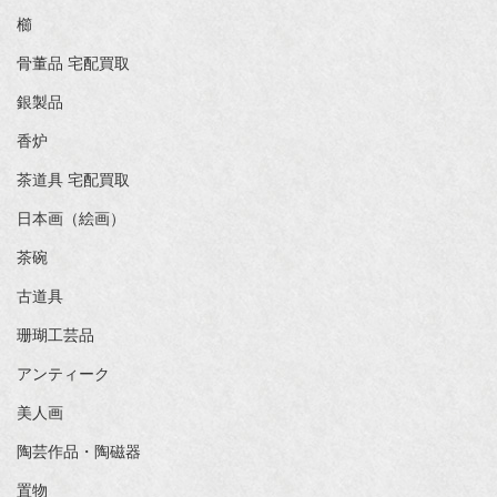
櫛
骨董品 宅配買取
銀製品
香炉
茶道具 宅配買取
日本画（絵画）
茶碗
古道具
珊瑚工芸品
アンティーク
美人画
陶芸作品・陶磁器
置物