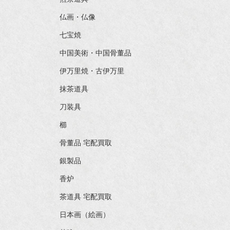
仏画・仏像
七宝焼
中国美術・中国骨董品
伊万里焼・古伊万里
抹茶道具
刀装具
櫛
骨董品 宅配買取
銀製品
香炉
茶道具 宅配買取
日本画（絵画）