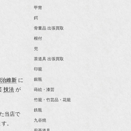
甲冑
鍔
骨董品 出張買取
根付
兜
茶道具 出張買取
印籠
銀瓶
明治維新
に
芸
技法
が
蒔絵・漆芸
竹籠・竹芸品・花籠
鉄瓶
た当店で
九谷焼
ます。
煎茶道具