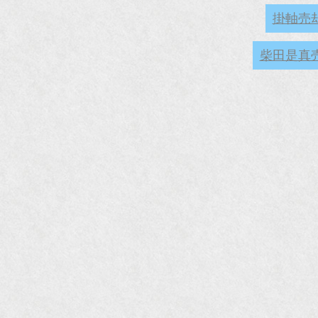
掛軸売
柴田是真