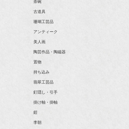
茶碗
古道具
珊瑚工芸品
アンティーク
美人画
陶芸作品・陶磁器
置物
持ち込み
翡翠工芸品
釘隠し・引手
掛け軸・掛軸
鎧
李朝