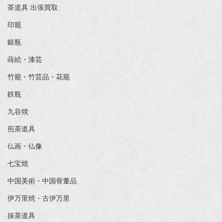
茶道具 出張買取
印籠
銀瓶
蒔絵・漆芸
竹籠・竹芸品・花籠
鉄瓶
九谷焼
煎茶道具
仏画・仏像
七宝焼
中国美術・中国骨董品
伊万里焼・古伊万里
抹茶道具