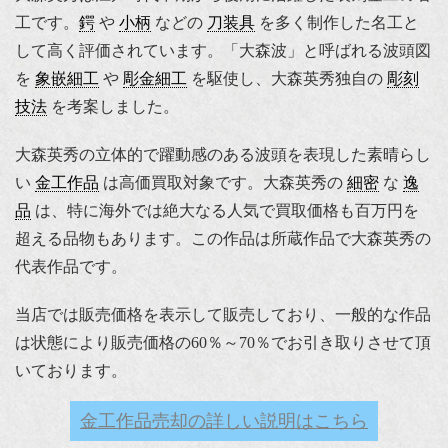
工です。
鍔
や
小柄
などの
刀装具
を多く制作した名工と
して高く評価されています。「大森波」と呼ばれる波頭図
を
象嵌細工
や
彫金細工
を駆使し、大森英秀独自の
彫刻
技法
を考案しました。
大森英秀の立体的で躍動感のある波頭を表現した素晴らし
い
金工作品
は高価買取対象です。大森英秀の
細密
な
逸
品
は、特に海外では絶大なる人気で買取価格も百万円を
超える品物もあります。この作品は所蔵作品で大森英秀の
代表作品です。
当店では販売価格を表示して販売しており、一般的な作品
は状態により販売価格の60％～70％でお引き取りさせて頂
いております。
金工作品売却の詳しい説明はこちら