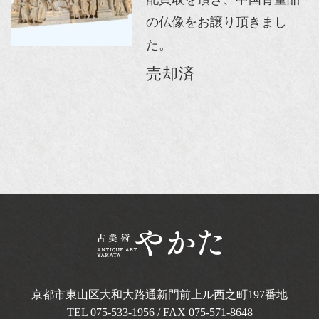
の仏像をお譲り頂きまし
た。
売却済
京都市東山区大和大路通新門前上ル西之町
197番地
TEL
075-533-1956
/ FAX 075-571-8648