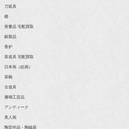
刀装具
櫛
骨董品 宅配買取
銀製品
香炉
茶道具 宅配買取
日本画（絵画）
茶碗
古道具
珊瑚工芸品
アンティーク
美人画
陶芸作品・陶磁器