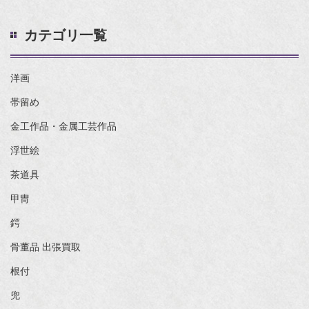
カテゴリ一覧
洋画
帯留め
金工作品・金属工芸作品
浮世絵
茶道具
甲冑
鍔
骨董品 出張買取
根付
兜