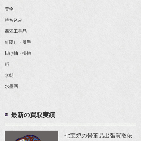
置物
持ち込み
翡翠工芸品
釘隠し・引手
掛け軸・掛軸
鎧
李朝
水墨画
最新の買取実績
七宝焼の骨董品出張買取依