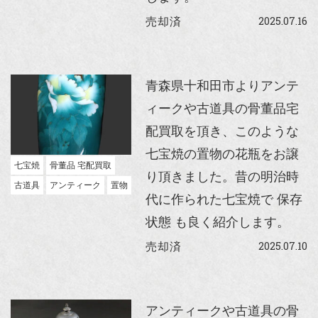
2025.07.16
売却済
青森県十和田市よりアンテ
ィークや古道具の骨董品宅
配買取を頂き、このような
七宝焼の置物の花瓶をお譲
七宝焼
骨董品 宅配買取
り頂きました。昔の明治時
古道具
アンティーク
置物
代に作られた七宝焼で 保存
状態 も良く紹介します。
2025.07.10
売却済
アンティークや古道具の骨