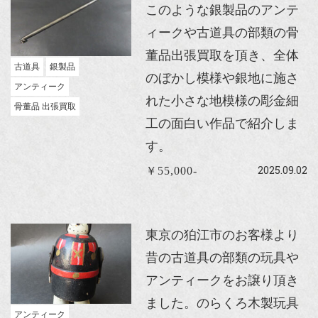
このような銀製品のアンテ
ィークや古道具の部類の骨
董品出張買取を頂き、全体
古道具
銀製品
のぼかし模様や銀地に施さ
アンティーク
れた小さな地模様の彫金細
骨董品 出張買取
工の面白い作品で紹介しま
す。
2025.09.02
￥55,000-
東京の狛江市のお客様より
昔の古道具の部類の玩具や
アンティークをお譲り頂き
ました。のらくろ木製玩具
アンティーク