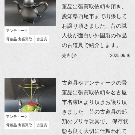
董品出張買取依頼を頂き、
愛知県西尾市まで出張して
お譲り頂きました。昔の職
アンティーク
人技が面白い外国製の作品
骨董品 出張買取
古道具
の古道具で紹介します。
2025.06.16
売却済
古道具やアンティークの骨
董品出張買取依頼を名古屋
市名東区より頂きお譲り頂
きました。昔の古道具の部
アンティーク
類のブリキ玩具で、 保存状
骨董品 出張買取
古道具
態も良く大切に仕舞われて