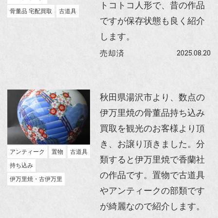
トコトコ人形で、昔の作品
骨董品 宅配買取
古道具
ですが保存状態も良く紹介
します。
2025.08.20
売却済
秋田県湯沢市より、数点の
伊万里焼の骨董品持ち込み
買取を観光のお客様より頂
き、お譲り頂きました。分
アンティーク
置物
古道具
類すると伊万里焼で香蘭社
持ち込み
の作品です。置物で古道具
伊万里焼・古伊万里
やアンティークの部類です
が綺麗なので紹介します。