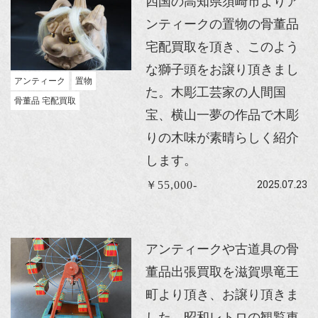
四国の高知県須崎市よりア
ンティークの置物の骨董品
宅配買取を頂き、このよう
な獅子頭をお譲り頂きまし
アンティーク
置物
た。木彫工芸家の人間国
骨董品 宅配買取
宝、横山一夢の作品で木彫
りの木味が素晴らしく紹介
します。
2025.07.23
￥55,000-
アンティークや古道具の骨
董品出張買取を滋賀県竜王
町より頂き、お譲り頂きま
した。昭和レトロの観覧車