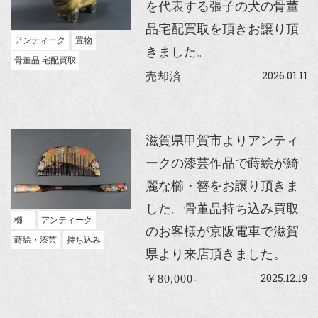
を代表する張子の犬の骨董
品宅配買取を頂きお譲り頂
アンティーク
置物
きました。
骨董品 宅配買取
2026.01.11
売却済
滋賀県甲賀市よりアンティ
ークの漆芸作品で蒔絵が綺
麗な櫛・簪をお譲り頂きま
した。骨董品持ち込み買取
櫛
アンティーク
のお客様が京阪電車で滋賀
蒔絵・漆芸
持ち込み
県より来店頂きました。
2025.12.19
￥80,000-