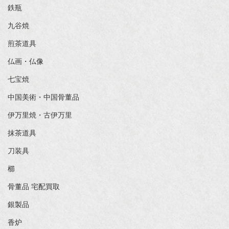
鉄瓶
九谷焼
煎茶道具
仏画・仏像
七宝焼
中国美術・中国骨董品
伊万里焼・古伊万里
抹茶道具
刀装具
櫛
骨董品 宅配買取
銀製品
香炉