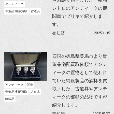
アンティーク
レトロのアンティークの機
骨董品 出張買取
古道具
関車でブリキで紹介しま
す。
2025.11.15
売却済
四国の徳島県美馬市より骨
董品宅配買取依頼でアンテ
ィークの置物として使われ
ていた純銀製品の酒杯を買
アンティーク
置物
取ました。古道具やアンテ
骨董品 宅配買取
古道具
ィークの部類の品物ですが
銀製品
紹介します。
2025.10.27
売却済