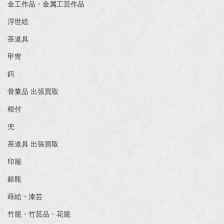
金工作品・金属工芸作品
浮世絵
茶道具
甲冑
鍔
骨董品 出張買取
根付
兜
茶道具 出張買取
印籠
銀瓶
蒔絵・漆芸
竹籠・竹芸品・花籠