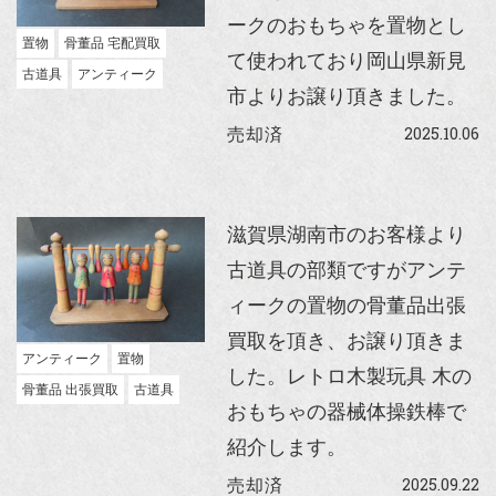
ークのおもちゃを置物とし
置物
骨董品 宅配買取
て使われており岡山県新見
古道具
アンティーク
市よりお譲り頂きました。
2025.10.06
売却済
滋賀県湖南市のお客様より
古道具の部類ですがアンテ
ィークの置物の骨董品出張
買取を頂き、お譲り頂きま
アンティーク
置物
した。レトロ木製玩具 木の
骨董品 出張買取
古道具
おもちゃの器械体操鉄棒で
紹介します。
2025.09.22
売却済