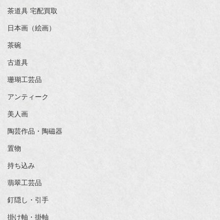
茶道具 宅配買取
日本画（絵画）
茶碗
古道具
珊瑚工芸品
アンティーク
美人画
陶芸作品・陶磁器
置物
持ち込み
翡翠工芸品
釘隠し・引手
掛け軸・掛軸