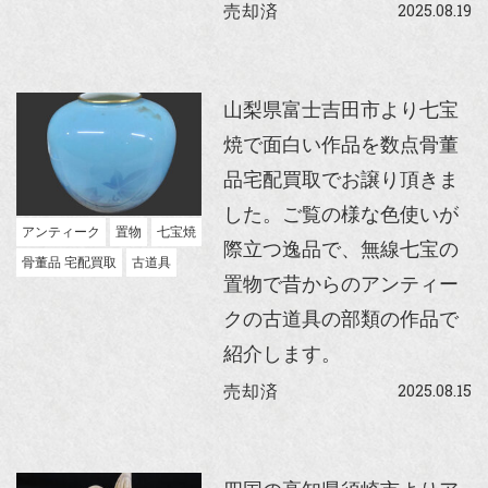
2025.08.19
売却済
山梨県富士吉田市より七宝
焼で面白い作品を数点骨董
品宅配買取でお譲り頂きま
した。ご覧の様な色使いが
アンティーク
置物
七宝焼
際立つ逸品で、無線七宝の
骨董品 宅配買取
古道具
置物で昔からのアンティー
クの古道具の部類の作品で
紹介します。
2025.08.15
売却済