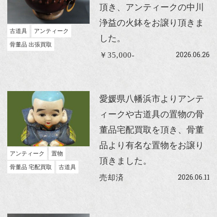
頂き、アンティークの中川
浄益の火鉢をお譲り頂きま
古道具
アンティーク
した。
骨董品 出張買取
2026.06.26
￥35,000-
愛媛県八幡浜市よりアンテ
ィークや古道具の置物の骨
董品宅配買取を頂き、骨董
品より有名な置物をお譲り
アンティーク
置物
頂きました。
骨董品 宅配買取
古道具
2026.06.11
売却済