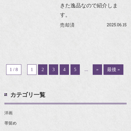
きた逸品なので紹介しま
す。
2025.06.15
売却済
1 / 8
1
2
3
4
5
...
»
最後 »
カテゴリ一覧
洋画
帯留め