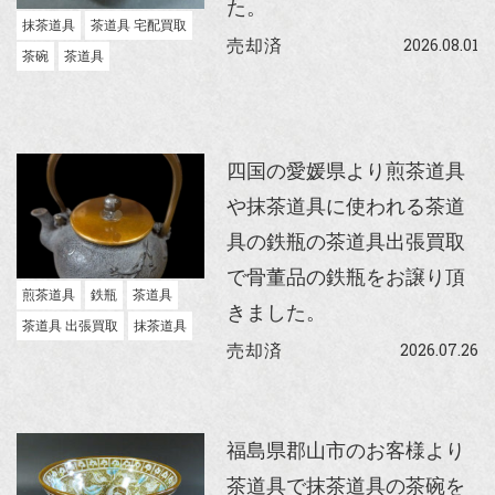
た。
抹茶道具
茶道具 宅配買取
2026.08.01
売却済
茶碗
茶道具
四国の愛媛県より煎茶道具
や抹茶道具に使われる茶道
具の鉄瓶の茶道具出張買取
で骨董品の鉄瓶をお譲り頂
煎茶道具
鉄瓶
茶道具
きました。
茶道具 出張買取
抹茶道具
2026.07.26
売却済
福島県郡山市のお客様より
茶道具で抹茶道具の茶碗を