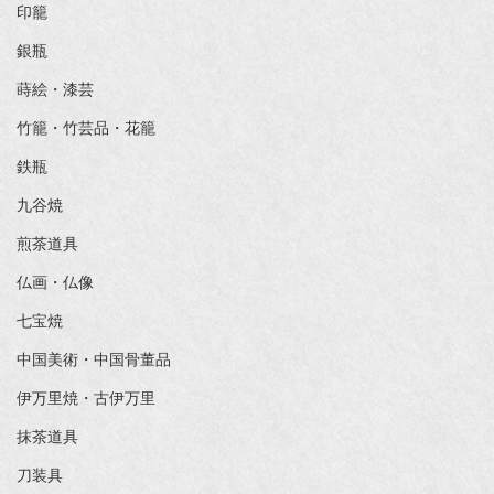
印籠
銀瓶
蒔絵・漆芸
竹籠・竹芸品・花籠
鉄瓶
九谷焼
煎茶道具
仏画・仏像
七宝焼
中国美術・中国骨董品
伊万里焼・古伊万里
抹茶道具
刀装具