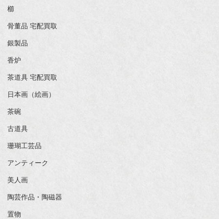
櫛
骨董品 宅配買取
銀製品
香炉
茶道具 宅配買取
日本画（絵画）
茶碗
古道具
珊瑚工芸品
アンティーク
美人画
陶芸作品・陶磁器
置物