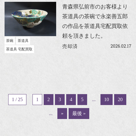
青森県弘前市のお客様より
茶道具の茶碗で永楽善五郎
の作品を茶道具宅配買取依
頼を頂きました。
茶碗
茶道具
2026.02.17
売却済
茶道具 宅配買取
1 / 25
1
2
3
4
5
...
10
20
...
»
最後 »