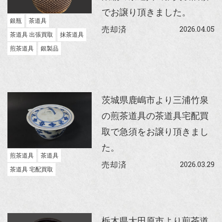
でお譲り頂きました。
銀瓶
茶道具
2026.04.05
売却済
茶道具 出張買取
抹茶道具
煎茶道具
銀製品
茨城県鹿嶋市より三浦竹泉
の煎茶道具の茶道具宅配買
取で急須をお譲り頂きまし
た。
煎茶道具
茶道具
2026.03.29
売却済
茶道具 宅配買取
栃木県大田原市より煎茶道