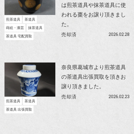
は煎茶道具や抹茶道具に使
われる棗をお譲り頂きまし
煎茶道具
茶道具
た。
蒔絵・漆芸
抹茶道具
2026.02.28
売却済
茶道具 宅配買取
奈良県葛城市より煎茶道具
の茶道具出張買取を頂きお
譲り頂きました。
2026.02.23
売却済
煎茶道具
茶道具
茶道具 出張買取