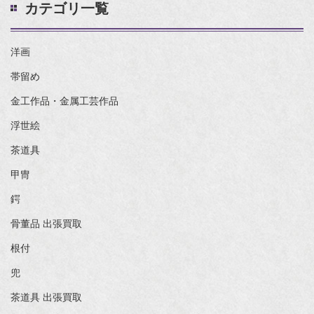
カテゴリ一覧
洋画
帯留め
金工作品・金属工芸作品
浮世絵
茶道具
甲冑
鍔
骨董品 出張買取
根付
兜
茶道具 出張買取