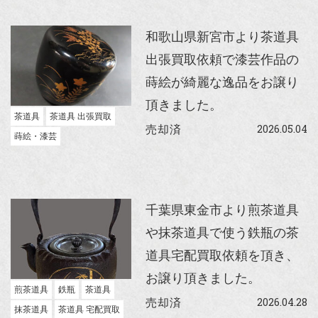
和歌山県新宮市より茶道具
出張買取依頼で漆芸作品の
蒔絵が綺麗な逸品をお譲り
頂きました。
茶道具
茶道具 出張買取
2026.05.04
売却済
蒔絵・漆芸
千葉県東金市より煎茶道具
や抹茶道具で使う鉄瓶の茶
道具宅配買取依頼を頂き、
お譲り頂きました。
煎茶道具
鉄瓶
茶道具
2026.04.28
売却済
抹茶道具
茶道具 宅配買取