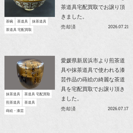
茶道具宅配買取でお譲り頂
きました。
茶碗
茶道具
抹茶道具
2026.07.21
売却済
茶道具 宅配買取
愛媛県新居浜市より煎茶道
具や抹茶道具で使われる漆
芸作品の蒔絵の綺麗な茶道
具を宅配買取でお譲り頂き
抹茶道具
茶道具 宅配買取
ました。
煎茶道具
茶道具
2026.07.17
売却済
蒔絵・漆芸