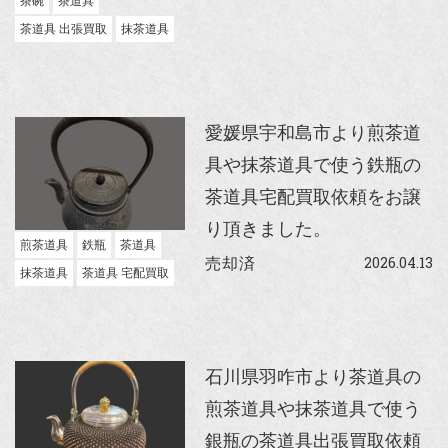
茶碗
茶道具
茶道具 出張買取
抹茶道具
愛媛県宇和島市より煎茶道
具や抹茶道具で使う鉄瓶の
茶道具宅配買取依頼をお譲
り頂きました。
煎茶道具
鉄瓶
茶道具
2026.04.13
売却済
抹茶道具
茶道具 宅配買取
石川県羽咋市より茶道具の
煎茶道具や抹茶道具で使う
銀瓶の茶道具出張買取依頼