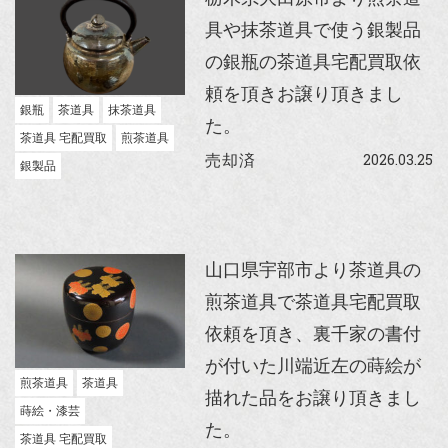
具や抹茶道具で使う銀製品
の銀瓶の茶道具宅配買取依
頼を頂きお譲り頂きまし
銀瓶
茶道具
抹茶道具
た。
茶道具 宅配買取
煎茶道具
2026.03.25
売却済
銀製品
山口県宇部市より茶道具の
煎茶道具で茶道具宅配買取
依頼を頂き、裏千家の書付
が付いた川端近左の蒔絵が
煎茶道具
茶道具
描れた品をお譲り頂きまし
蒔絵・漆芸
た。
茶道具 宅配買取