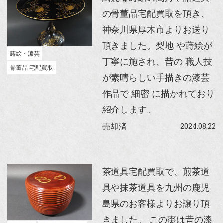
の骨董品宅配買取を頂き、
神奈川県厚木市よりお送り
頂きました。梨地 や蒔絵が
蒔絵・漆芸
丁寧に施され、昔の 職人技
骨董品 宅配買取
が素晴らしい手描きの漆芸
作品で 細密 に描かれており
紹介します。
2024.08.22
売却済
茶道具宅配買取で、煎茶道
具や抹茶道具を九州の鹿児
島県のお客様よりお譲り頂
きました。 この棗は昔の漆