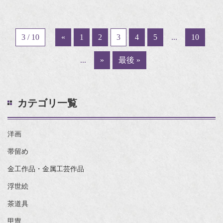
3 / 10
«
1
2
3
4
5
...
10
...
»
最後 »
カテゴリ一覧
洋画
帯留め
金工作品・金属工芸作品
浮世絵
茶道具
甲冑