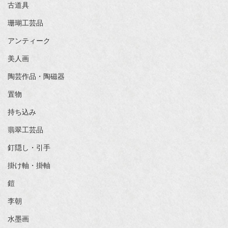
古道具
珊瑚工芸品
アンティーク
美人画
陶芸作品・陶磁器
置物
持ち込み
翡翠工芸品
釘隠し・引手
掛け軸・掛軸
鎧
李朝
水墨画