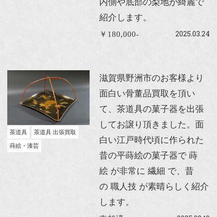
内側や底部の梨地が綺麗で
紹介します。
2025.03.24
￥180,000-
滋賀県野洲市のお客様より
面白い骨董品買取を頂い
て、茶道具の菓子器を出張
してお譲り頂きました。面
茶道具
茶道具 出張買取
白い江戸時代頃に作られた
蒔絵・漆芸
昔の平蒔絵の菓子器で 蒔
絵 が非常に 繊細 で、昔
の 職人技 が素晴らしく紹介
します。