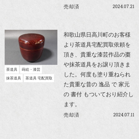
2024.07.21
売却済
和歌山県日高川町のお客様
より茶道具宅配買取依頼を
頂き、貴重な漆芸作品の棗
や抹茶道具をお譲り頂きま
茶道具
蒔絵・漆芸
した。何度も塗り重ねられ
抹茶道具
茶道具 宅配買取
た貴重な昔の 逸品 で 家元
の 書付 もついており紹介し
ます。
2024.07.11
売却済