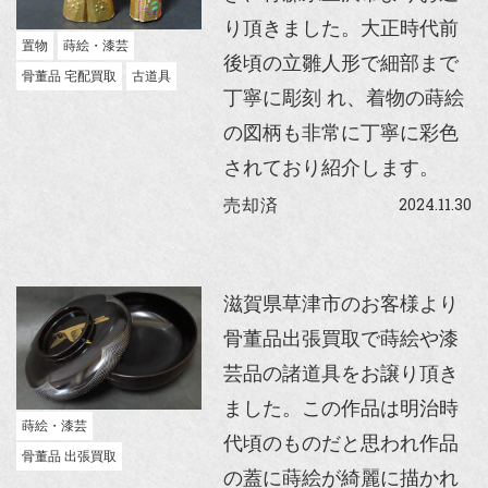
り頂きました。大正時代前
置物
蒔絵・漆芸
後頃の立雛人形で細部まで
骨董品 宅配買取
古道具
丁寧に彫刻 れ、着物の蒔絵
の図柄も非常に丁寧に彩色
されており紹介します。
2024.11.30
売却済
滋賀県草津市のお客様より
骨董品出張買取で蒔絵や漆
芸品の諸道具をお譲り頂き
ました。この作品は明治時
蒔絵・漆芸
代頃のものだと思われ作品
骨董品 出張買取
の蓋に蒔絵が綺麗に描かれ