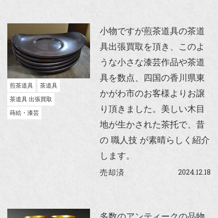
小物ですが煎茶道具の茶道
具出張買取を頂き、このよ
うな小さな漆芸作品や茶道
具を数点、四国の香川県東
煎茶道具
茶道具
かがわ市のお客様よりお譲
茶道具 出張買取
り頂きました。美しい木目
蒔絵・漆芸
地が生かされた茶托で、昔
の 職人技 が素晴らしく紹介
します。
2024.12.18
売却済
多数のアンティークの品物