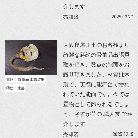
介します。
2025.02.27
売却済
大阪寝屋川市のお客様より
綺麗な蒔絵の骨董品出張買
取を頂き、数点の能面をお
譲り頂きました。材質は木
置物
骨董品 出張買取
製で、実際に能舞台で使わ
蒔絵・漆芸
れていた能面です。今では
置物として飾られるでしょ
う、さすが昔の 職人技 で紹
介します。
2025.02.15
売却済