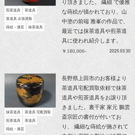
り頂きました。 繊細 で優雅
煎茶道具
茶道具
な蒔絵が描かれており、山
茶道具 出張買取
中塗の前端 雅峯の作品で、
蒔絵・漆芸
抹茶道具
最近では抹茶道具や煎茶道
具に使われ紹介します。
2025.03.30
￥180,000-
長野県上田市のお客様より
茶道具宅配買取依頼で抹茶
道具や煎茶道具をお譲り頂
きました。裏千家 家元 鵬雲
抹茶道具
茶道具 宅配買取
斎宗匠の書付が付いてお
煎茶道具
茶道具
り、 繊細な蒔絵が施されて
蒔絵・漆芸