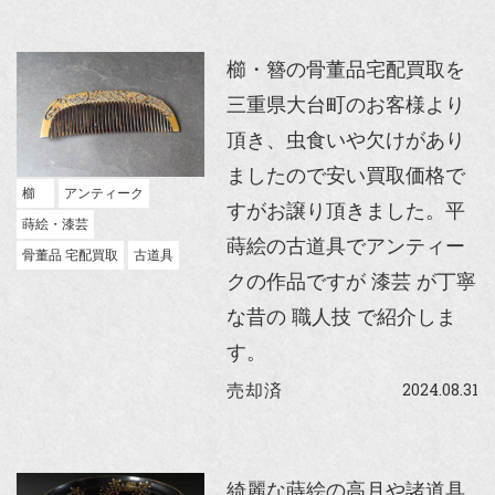
櫛・簪の骨董品宅配買取を
三重県大台町のお客様より
頂き、虫食いや欠けがあり
ましたので安い買取価格で
櫛
アンティーク
すがお譲り頂きました。平
蒔絵・漆芸
蒔絵の古道具でアンティー
骨董品 宅配買取
古道具
クの作品ですが 漆芸 が丁寧
な昔の 職人技 で紹介しま
す。
2024.08.31
売却済
綺麗な蒔絵の高月や諸道具