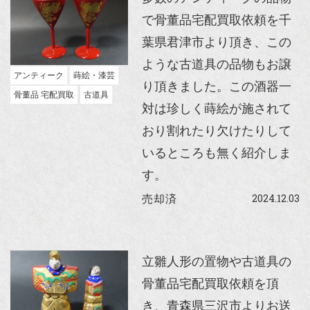
で骨董品宅配買取依頼を千
葉県君津市より頂き、この
ような古道具の品物もお譲
アンティーク
蒔絵・漆芸
り頂きました。この酒器一
骨董品 宅配買取
古道具
対は珍しく蒔絵が施されて
おり割れたり欠けたりして
いるところも無く紹介しま
す。
2024.12.03
売却済
立雛人形の置物や古道具の
骨董品宅配買取依頼を頂
き、青森県三沢市よりお送