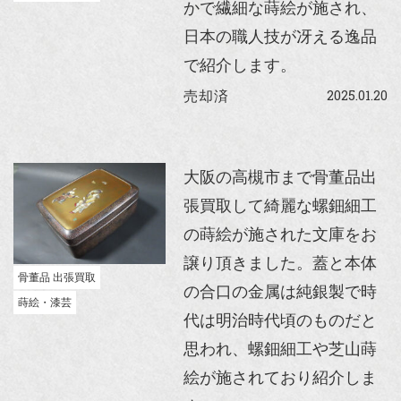
かで繊細な蒔絵が施され、
日本の職人技が冴える逸品
で紹介します。
2025.01.20
売却済
大阪の高槻市まで骨董品出
張買取して綺麗な螺鈿細工
の蒔絵が施された文庫をお
譲り頂きました。蓋と本体
骨董品 出張買取
の合口の金属は純銀製で時
蒔絵・漆芸
代は明治時代頃のものだと
思われ、螺鈿細工や芝山蒔
絵が施されており紹介しま