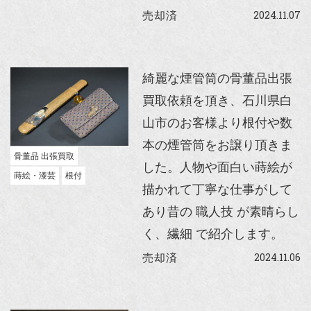
2024.11.07
売却済
綺麗な煙管筒の骨董品出張
買取依頼を頂き、石川県白
山市のお客様より根付や数
本の煙管筒をお譲り頂きま
骨董品 出張買取
した。人物や面白い蒔絵が
蒔絵・漆芸
根付
描かれて丁寧な仕事がして
あり昔の 職人技 が素晴らし
く、繊細 で紹介します。
2024.11.06
売却済