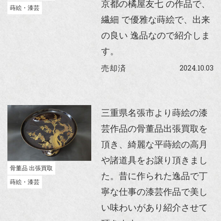
京都の橘屋友七 の作品で、
蒔絵・漆芸
繊細 で優雅な蒔絵で、出来
の良い 逸品なので紹介しま
す。
2024.10.03
売却済
三重県名張市より蒔絵の漆
芸作品の骨董品出張買取を
頂き、綺麗な平蒔絵の高月
や諸道具をお譲り頂きまし
骨董品 出張買取
た。昔に作られた逸品で丁
蒔絵・漆芸
寧な仕事の漆芸作品で美し
い味わいがあり紹介させて