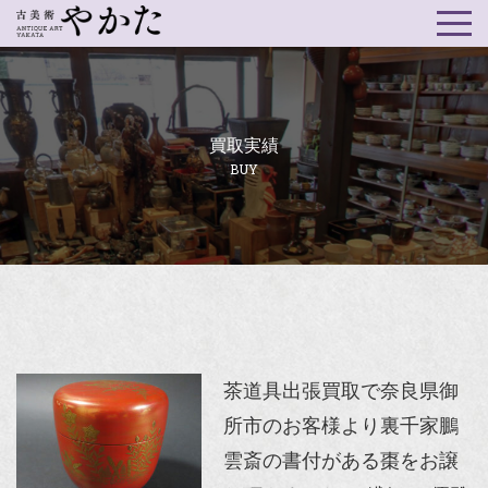
買取実績
BUY
茶道具出張買取で奈良県御
所市のお客様より裏千家鵬
雲斎の書付がある棗をお譲