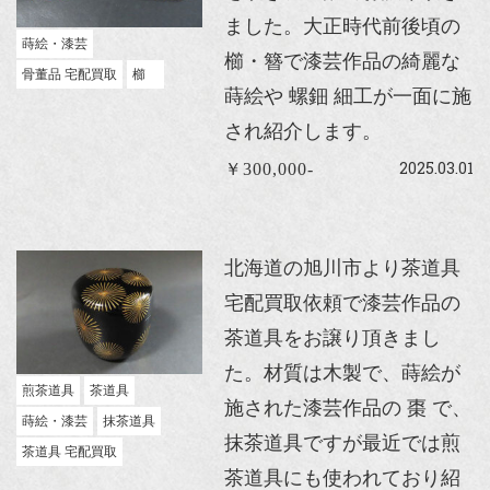
ました。大正時代前後頃の
蒔絵・漆芸
櫛・簪で漆芸作品の綺麗な
骨董品 宅配買取
櫛
蒔絵や 螺鈿 細工が一面に施
され紹介します。
2025.03.01
￥300,000-
北海道の旭川市より茶道具
宅配買取依頼で漆芸作品の
茶道具をお譲り頂きまし
た。材質は木製で、蒔絵が
煎茶道具
茶道具
施された漆芸作品の 棗 で、
蒔絵・漆芸
抹茶道具
抹茶道具ですが最近では煎
茶道具 宅配買取
茶道具にも使われており紹