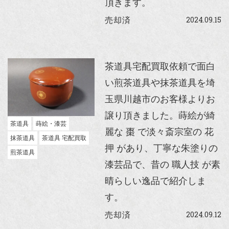
頂きます。
2024.09.15
売却済
茶道具宅配買取依頼で面白
い煎茶道具や抹茶道具を埼
玉県川越市のお客様よりお
譲り頂きました。蒔絵が綺
茶道具
蒔絵・漆芸
麗な 棗 で淡々斎宗室の 花
抹茶道具
茶道具 宅配買取
押 があり、丁寧な朱塗りの
煎茶道具
漆芸品で、昔の 職人技 が素
晴らしい逸品で紹介しま
す。
2024.09.12
売却済