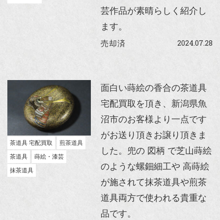
芸作品が素晴らしく紹介し
ます。
2024.07.28
売却済
面白い蒔絵の香合の茶道具
宅配買取を頂き、新潟県魚
沼市のお客様より一点です
がお送り頂きお譲り頂きま
茶道具 宅配買取
煎茶道具
した。兜の 図柄 で芝山蒔絵
茶道具
蒔絵・漆芸
のような螺鈿細工や 高蒔絵
抹茶道具
が施されて抹茶道具や煎茶
道具両方で使われる貴重な
品です。