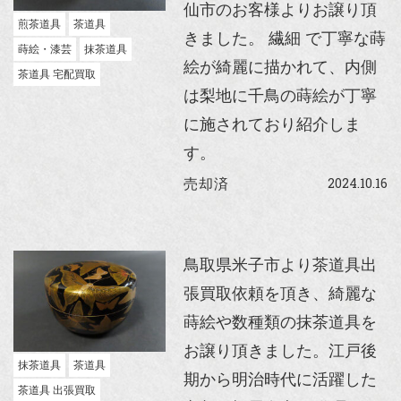
仙市のお客様よりお譲り頂
煎茶道具
茶道具
きました。 繊細 で丁寧な蒔
蒔絵・漆芸
抹茶道具
絵が綺麗に描かれて、内側
茶道具 宅配買取
は梨地に千鳥の蒔絵が丁寧
に施されており紹介しま
す。
2024.10.16
売却済
鳥取県米子市より茶道具出
張買取依頼を頂き、綺麗な
蒔絵や数種類の抹茶道具を
お譲り頂きました。江戸後
抹茶道具
茶道具
期から明治時代に活躍した
茶道具 出張買取