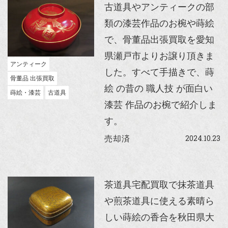
古道具やアンティークの部
類の漆芸作品のお椀や蒔絵
で、骨董品出張買取を愛知
県瀬戸市よりお譲り頂きま
アンティーク
した。すべて手描きで、蒔
骨董品 出張買取
絵 の昔の 職人技 が面白い
蒔絵・漆芸
古道具
漆芸 作品のお椀で紹介しま
す。
2024.10.23
売却済
茶道具宅配買取で抹茶道具
や煎茶道具に使える素晴ら
しい蒔絵の香合を秋田県大