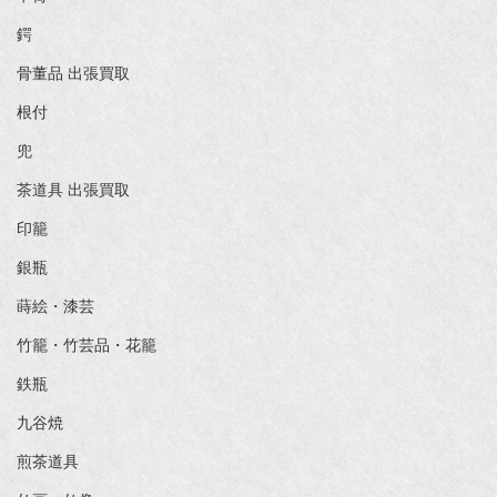
鍔
骨董品 出張買取
根付
兜
茶道具 出張買取
印籠
銀瓶
蒔絵・漆芸
竹籠・竹芸品・花籠
鉄瓶
九谷焼
煎茶道具