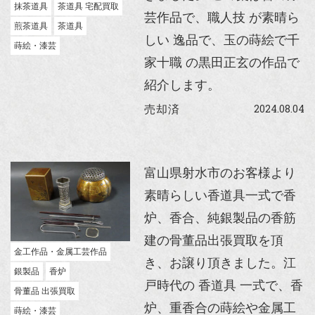
抹茶道具
茶道具 宅配買取
芸作品で、職人技 が素晴ら
煎茶道具
茶道具
しい 逸品で、玉の蒔絵で千
蒔絵・漆芸
家十職 の黒田正玄の作品で
紹介します。
2024.08.04
売却済
富山県射水市のお客様より
素晴らしい香道具一式で香
炉、香合、純銀製品の香筋
建の骨董品出張買取を頂
金工作品・金属工芸作品
き、お譲り頂きました。江
銀製品
香炉
戸時代の 香道具 一式で、香
骨董品 出張買取
炉、重香合の蒔絵や金属工
蒔絵・漆芸