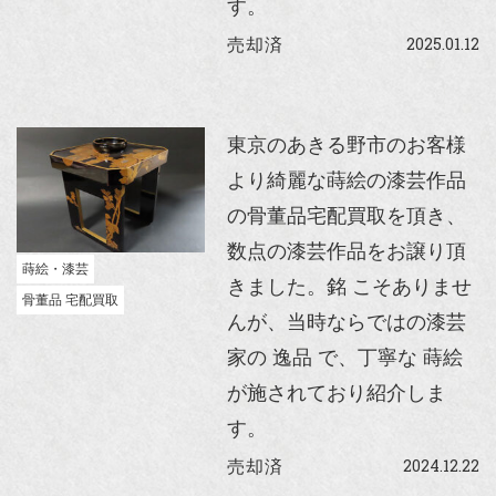
す。
2025.01.12
売却済
東京のあきる野市のお客様
より綺麗な蒔絵の漆芸作品
の骨董品宅配買取を頂き、
数点の漆芸作品をお譲り頂
蒔絵・漆芸
きました。銘 こそありませ
骨董品 宅配買取
んが、当時ならではの漆芸
家の 逸品 で、丁寧な 蒔絵
が施されており紹介しま
す。
2024.12.22
売却済