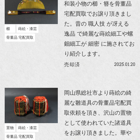
和装小物の櫛・簪を骨董品
宅配買取でお譲り頂きまし
た。昔の 職人技 が冴える
櫛
蒔絵・漆芸
逸品 で綺麗な蒔絵細工や螺
骨董品 宅配買取
鈿細工が 細密 に施されてお
り紹介します。
2025.01.20
売却済
岡山県総社市より蒔絵の綺
麗な雛道具の骨董品宅配買
取依頼を頂き、沢山の置物
として使われていた諸道具
置物
蒔絵・漆芸
をお譲り頂きました。華や
骨董品 宅配買取