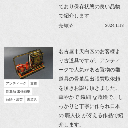
ており保存状態の良い品物
で紹介します。
2024.11.18
売却済
名古屋市天白区のお客様よ
り古道具ですが、アンティ
ークで人気がある置物の雛
道具の骨董品出張買取依頼
アンティーク
置物
を頂きお譲り頂きました。
骨董品 出張買取
華やかで 繊細 な蒔絵で、し
蒔絵・漆芸
古道具
っかりと丁寧に作られ日本
の 職人技 が冴える作品で紹
介します。