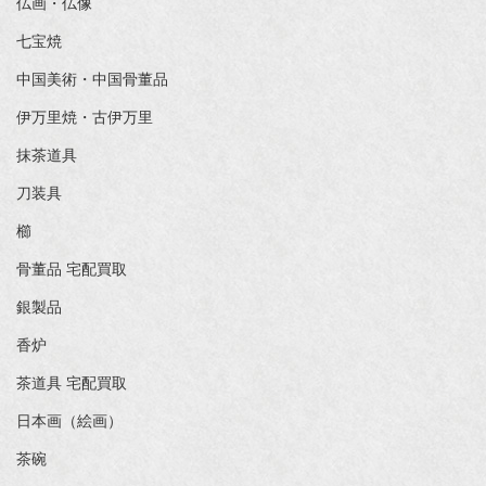
仏画・仏像
七宝焼
中国美術・中国骨董品
伊万里焼・古伊万里
抹茶道具
刀装具
櫛
骨董品 宅配買取
銀製品
香炉
茶道具 宅配買取
日本画（絵画）
茶碗