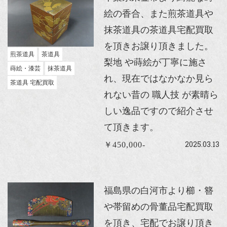
絵の香合、また煎茶道具や
抹茶道具の茶道具宅配買取
を頂きお譲り頂きました。
煎茶道具
茶道具
梨地 や蒔絵が丁寧に施さ
蒔絵・漆芸
抹茶道具
れ、現在ではなかなか見ら
茶道具 宅配買取
れない昔の 職人技 が素晴ら
しい逸品ですので紹介させ
て頂きます。
2025.03.13
￥450,000-
福島県の白河市より櫛・簪
や帯留めの骨董品宅配買取
を頂き、宅配でお譲り頂き