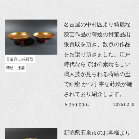
名古屋の中村区より綺麗な
漆芸作品の蒔絵の骨董品出
張買取を頂き、数点の作品
をお譲り頂きました。江戸
骨董品 出張買取
時代ならではの素晴らしい
蒔絵・漆芸
職人技が見られる蒔絵の盃
で細密 かつ丁寧な蒔絵が施
されており紹介します。
2025.02.10
￥250,000-
新潟県五泉市のお客様より