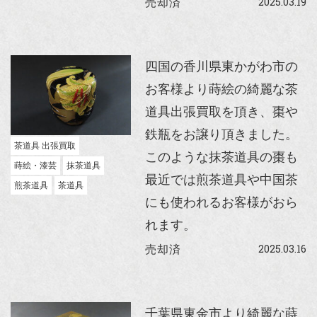
2025.03.19
売却済
四国の香川県東かがわ市の
お客様より蒔絵の綺麗な茶
道具出張買取を頂き、棗や
鉄瓶をお譲り頂きました。
茶道具 出張買取
このような抹茶道具の棗も
蒔絵・漆芸
抹茶道具
最近では煎茶道具や中国茶
煎茶道具
茶道具
にも使われるお客様がおら
れます。
2025.03.16
売却済
千葉県東金市より綺麗な蒔