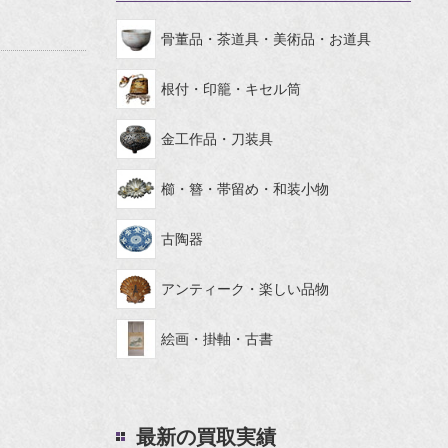
骨董品・茶道具・美術品・お道具
根付・印籠・キセル筒
金工作品・刀装具
櫛・簪・帯留め・和装小物
古陶器
アンティーク・楽しい品物
絵画・掛軸・古書
最新の買取実績