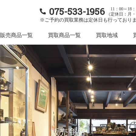
075-533-1956
11：00～18：
（定休日：月・
※ご予約の買取業務は定休日も行っており
販売商品一覧
買取商品一覧
買取地域
販売商品