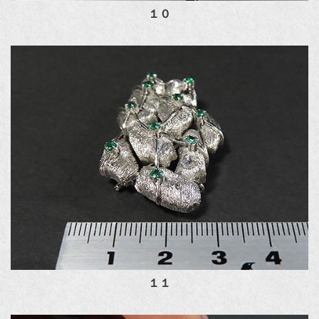
１０
１１