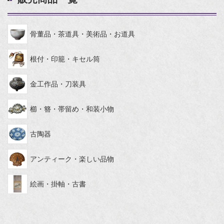
骨董品・茶道具・美術品・お道具
根付・印籠・キセル筒
金工作品・刀装具
櫛・簪・帯留め・和装小物
古陶器
アンティーク・楽しい品物
絵画・掛軸・古書