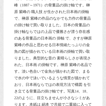
峰（1887～1971）の骨董品の掛け軸です。榊
原 紫峰の 職人技 が生かされた日本画の掛軸
で、榊原 紫峰の作品のなかでも力作の骨董品
の掛け軸で買い取りました。日本の骨董品の
掛け軸ならではの上品で優雅さが漂う存在感
のある骨董品の日本画の 掛軸 で、さすが榊原
紫峰の作品と思わせる日本情緒たっぷりの金
魚の図が描かれている日本画の掛軸で買い取
りました。典型的な昔の 素晴らしさが表現さ
れた、日本画 の掛軸です。榊原 紫峰の名品で
す。淡い色合いで金魚が描かれた図で、まる
で水の中で泳いでいるような情景が描かれて
おり、日本画ならではの表現方法で構図 を引
き立てる骨董品の掛け軸です。写真14、18、
22のように、目立ちませんが小さなシミがあ
ります。本紙は 絹本 で共箱で二重箱に入って