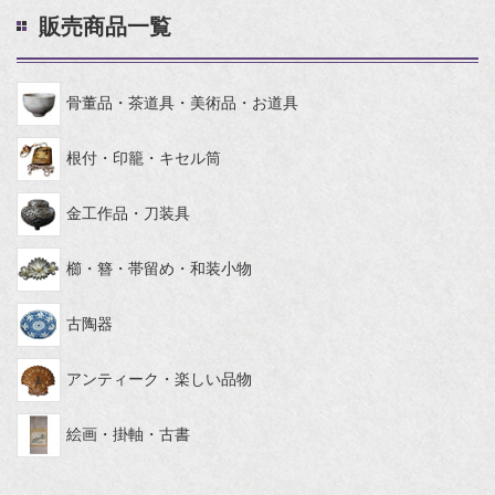
販売商品一覧
骨董品・茶道具・美術品・お道具
根付・印籠・キセル筒
金工作品・刀装具
櫛・簪・帯留め・和装小物
古陶器
アンティーク・楽しい品物
絵画・掛軸・古書