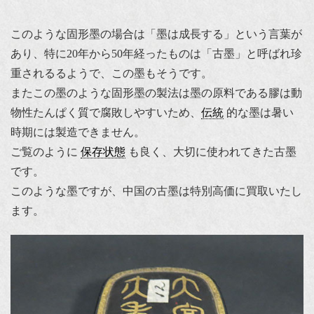
このような固形墨の場合は「墨は成長する」という言葉が
あり、特に20年から50年経ったものは「古墨」と呼ばれ珍
重されるるようで、この墨もそうです。
またこの墨のような固形墨の製法は墨の原料である膠は動
物性たんぱく質で腐敗しやすいため、
伝統
的な墨は暑い
時期には製造できません。
ご覧のように
保存状態
も良く、大切に使われてきた古墨
です。
このような墨ですが、中国の古墨は特別高価に買取いたし
ます。