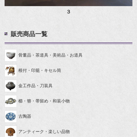
３
販売商品一覧
骨董品・茶道具・美術品・お道具
根付・印籠・キセル筒
金工作品・刀装具
櫛・簪・帯留め・和装小物
古陶器
アンティーク・楽しい品物