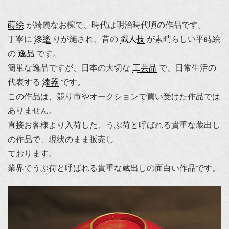
蒔絵
が綺麗なお椀で、時代は明治時代頃の作品です。
丁寧に
漆塗
りが施され、昔の
職人技
が素晴らしい平蒔絵
の
逸品
です。
簡単な逸品ですが、日本の大切な
工芸品
で、日常生活の
代表する
漆器
です。
この作品は、競り市やオークションで買い受けた作品では
ありません。
直接お客様より入荷した、うぶ荷と呼ばれる貴重な蔵出し
の作品で、現状のまま販売し
ております。
業界でうぶ荷と呼ばれる貴重な蔵出しの面白い作品です。