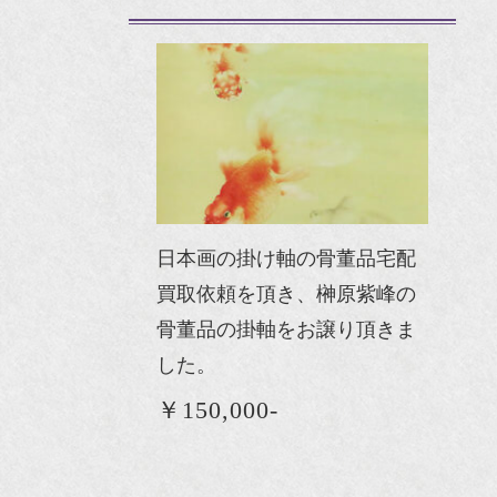
日本画の掛け軸の骨董品宅配
買取依頼を頂き、榊原紫峰の
骨董品の掛軸をお譲り頂きま
した。
￥150,000-