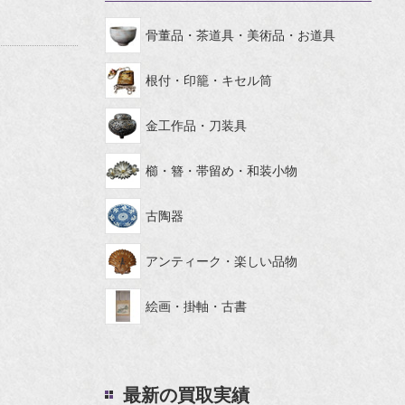
骨董品・茶道具・美術品・お道具
根付・印籠・キセル筒
金工作品・刀装具
櫛・簪・帯留め・和装小物
古陶器
アンティーク・楽しい品物
絵画・掛軸・古書
最新の買取実績