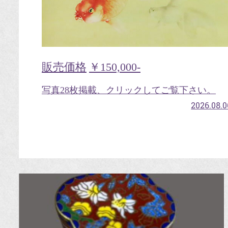
販売価格
￥150,000-
写真28枚掲載、クリックしてご覧下さい。
2026.08.0