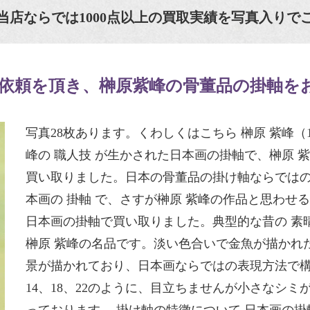
当店ならでは1000点以上の買取実績を写真入りで
依頼を頂き、榊原紫峰の骨董品の掛軸を
写真28枚あります。くわしくはこちら 榊原 紫峰（1
峰の 職人技 が生かされた日本画の掛軸で、榊原
買い取りました。日本の骨董品の掛け軸ならでは
本画の 掛軸 で、さすが榊原 紫峰の作品と思わ
日本画の掛軸で買い取りました。典型的な昔の 素
榊原 紫峰の名品です。淡い色合いで金魚が描かれ
景が描かれており、日本画ならではの表現方法で構
14、18、22のように、目立ちませんが小さなシミ
っております。 掛け軸の特徴について 日本画の