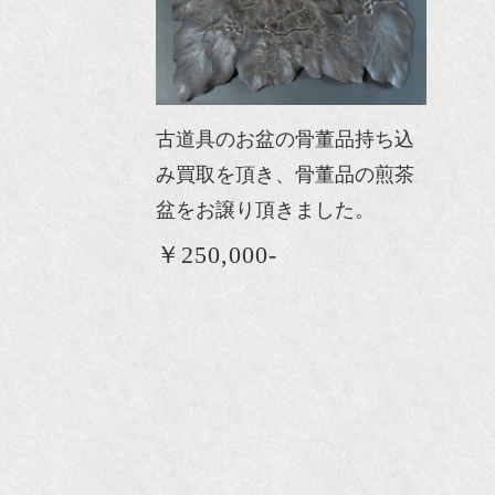
古道具のお盆の骨董品持ち込
み買取を頂き、骨董品の煎茶
盆をお譲り頂きました。
￥250,000-