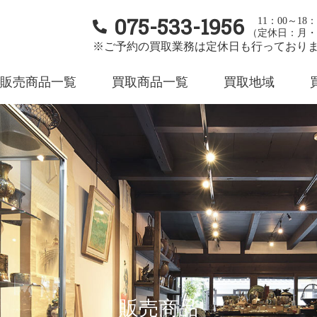
075-533-1956
11：00～18：
（定休日：月・
※ご予約の買取業務は定休日も行っており
販売商品一覧
買取商品一覧
買取地域
販売商品