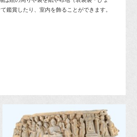
けて鑑賞したり、室内を飾ることができます。