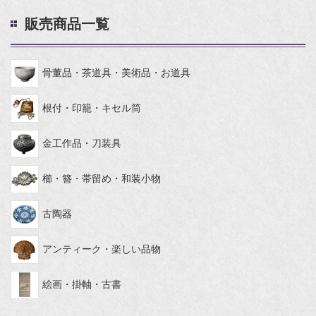
販売商品一覧
骨董品・茶道具・美術品・お道具
根付・印籠・キセル筒
金工作品・刀装具
櫛・簪・帯留め・和装小物
古陶器
アンティーク・楽しい品物
絵画・掛軸・古書